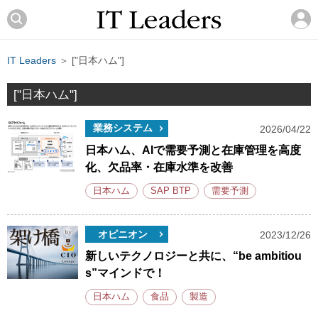
IT Leaders
＞ ["日本ハム"]
["日本ハム"]
業務システム
2026/04/22
日本ハム、AIで需要予測と在庫管理を高度
化、欠品率・在庫水準を改善
日本ハム
SAP BTP
需要予測
オピニオン
2023/12/26
新しいテクノロジーと共に、“be ambitiou
s”マインドで！
日本ハム
食品
製造