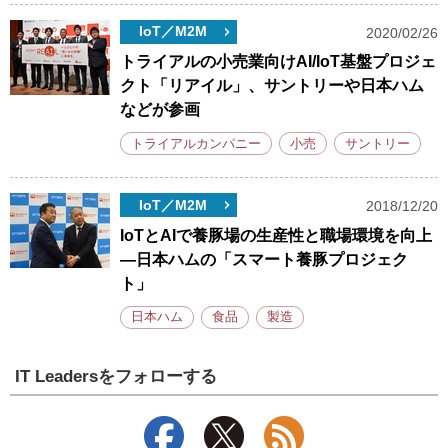
IoT／M2M
2020/02/26
トライアルの小売業向けAI/IoT基盤プロジェ
クト「リアイル」、サントリーや日本ハム
などが参画
トライアルカンパニー
小売
サントリー
IoT／M2M
2018/12/20
IoTとAIで養豚場の生産性と職場環境を向上
―日本ハムの「スマート養豚プロジェク
ト」
日本ハム
食品
製造
IT Leadersをフォローする