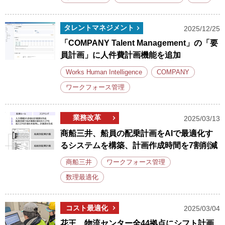
タレントマネジメント
2025/12/25
「COMPANY Talent Management」の「要
員計画」に人件費計画機能を追加
Works Human Intelligence
COMPANY
ワークフォース管理
業務改革
2025/03/13
商船三井、船員の配乗計画をAIで最適化す
るシステムを構築、計画作成時間を7割削減
商船三井
ワークフォース管理
数理最適化
コスト最適化
2025/03/04
花王、物流センター全44拠点にシフト計画