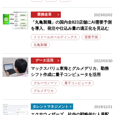
業務改革
2023/02/02
「丸亀製麺」の国内全823店舗にAI需要予測
を導入、発注や仕込み量の適正化を見込む
トリドールホールディングス
需要予測
丸亀製麺
データ活用
2022/03/30
マックスバリュ東海とグルメデリカ、勤務
シフト作成に量子コンピュータを活用
グルーヴノーツ
量子コンピュータ
グルメデリカ
タレントマネジメント
2019/11/21
エクサウィザーズ、社内の戦略的な人員配