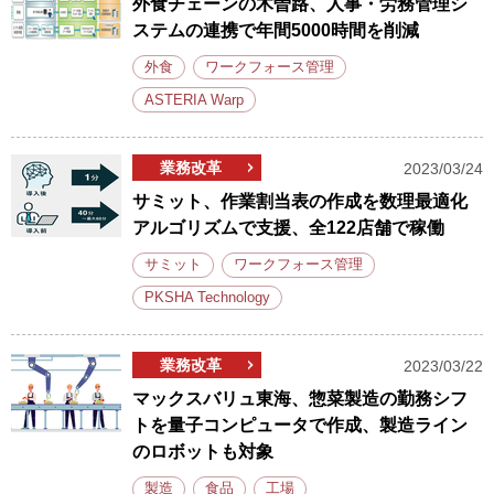
外食チェーンの木曽路、人事・労務管理シ
ステムの連携で年間5000時間を削減
外食
ワークフォース管理
ASTERIA Warp
業務改革
2023/03/24
サミット、作業割当表の作成を数理最適化
アルゴリズムで支援、全122店舗で稼働
サミット
ワークフォース管理
PKSHA Technology
業務改革
2023/03/22
マックスバリュ東海、惣菜製造の勤務シフ
トを量子コンピュータで作成、製造ライン
のロボットも対象
製造
食品
工場