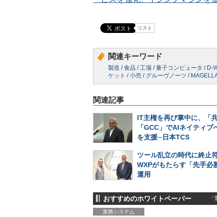
リスト
関連キーワード
製造
/
食品
/
工場
/
量子コンピュータ
/
D-W
ケット
/
小売
/
グルーヴノーツ
/
MAGELL
関連記事
IT主権を再び掌中に、「
「GCC」でAIネイティブ
を支援─日本TCS
ツール乱立の時代に終止符
WXPがもたらす「先手必勝
運用
おすすめのホワイトペーパー
「製
業務システム