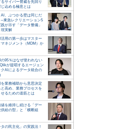
するサイバー脅威を先回り
封じ込める極意とは
とAI、ぶつかる壁は同じだ
」─東急レクリエーション5
実践が示す「データ整備」
う現実解
AI活用の第一歩はマスター
タマネジメント（MDM）か
Iの95％はなぜ使われない
Qlikが提唱するエージェン
ックAIによるデータ統合の
軸
活用を業務補助から意思決定
へと高め、業務プロセスを
させるための道筋とは
の価値を維持し続ける「デー
続供給の型」と「横断組
ータの民主化」の実践法！