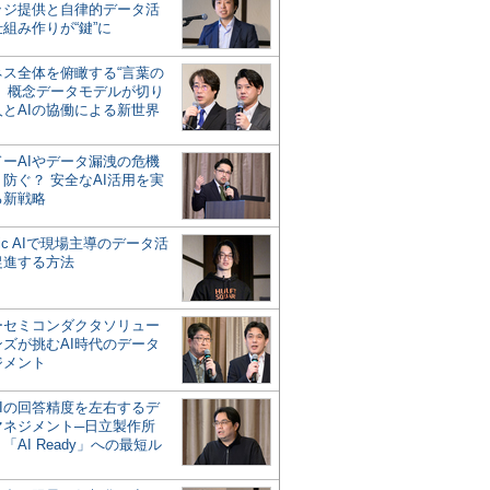
ッジ提供と自律的データ活
組み作りが“鍵”に
ネス全体を俯瞰する“言葉の
”、概念データモデルが切り
人とAIの協働による新世界
？
ドーAIやデータ漏洩の危機
防ぐ？ 安全なAI活用を実
る新戦略
ntic AIで現場主導のデータ活
促進する方法
ーセミコンダクタソリュー
ンズが挑むAI時代のデータ
ジメント
AIの回答精度を左右するデ
マネジメント─日立製作所
「AI Ready」への最短ル