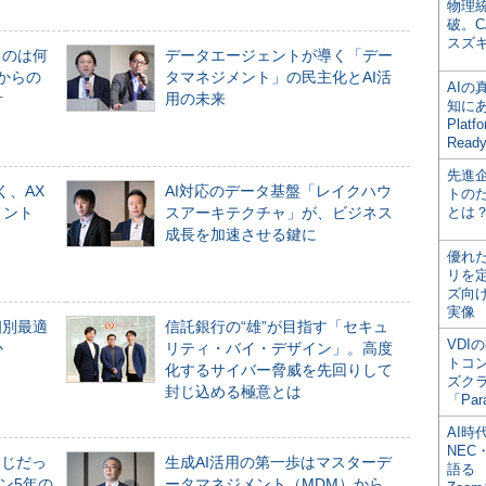
物理
破。C
スズ
ものは何
データエージェントが導く「デー
からの
タマネジメント」の民主化とAI活
AI
計
用の未来
知にある
Plat
Read
先進
く、AX
AI対応のデータ基盤「レイクハウ
トの
メント
スアーキテクチャ」が、ビジネス
とは
成長を加速させる鍵に
優れ
リを
ズ向
実像
個別最適
信託銀行の“雄”が目指す「セキュ
VDI
か
リティ・バイ・デザイン」。高度
トコ
化するサイバー脅威を先回りして
ズク
封じ込める極意とは
「Par
AI時
NEC・
同じだっ
生成AI活用の第一歩はマスターデ
語る
ン5年の
ータマネジメント（MDM）から