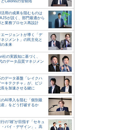
とCelonisの管制塔
AI活用の成果を阻むものは
AJSが説く、部門最適から
却と業務プロセス再設計
タエージェントが導く「デ
マネジメント」の民主化と
用の未来
san社の実践知に基づく、
時代のデータ品質マネジメン
対応のデータ基盤「レイクハ
アーキテクチャ」が、ビジ
成長を加速させる鍵に
業のAI導入を阻む「個別最
遺産」をどう打破するか
行の“雄”が目指す「セキュ
ィ・バイ・デザイン」。高