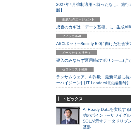
2027年4月強制適用へ待ったなし、施行迫
版】
生成AI/AIエージェント
成否のカギは「データ基盤」に─生成AI時代
フィジカルAI
AI/ロボット─Society 5.0に向けた社会実
メールセキュリティ
導入のみならず運用時の“ポリシー上げ”が肝心
ゼロトラスト戦略
ランサムウェア、AI詐欺…最新脅威に抗
ーハイジーン]【IT Leaders特別編集号】
トピックス
AI Ready Dataを実現す
功のポイント─サワイグル
SOLが示すデータドリブ
基盤