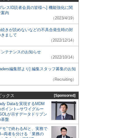
プレスID読者会員の皆様へ] 機能強化に関
ご案内
（2023/4/19）
の続きが読めないなどの不具合発生時の対
つきまして
（2022/12/14）
メンテナンスのお知らせ
（2022/10/14）
 Leaders編集部より] 編集スタッフ募集のお知
（Recruiting）
ピックス
[Sponsored]
eady Dataを実現するMDM
のポイント─サワイグルー
SOLが示すデータドリブン
の基盤
デモ”で終わるAIと、実務で
I─両者を分ける「業務の