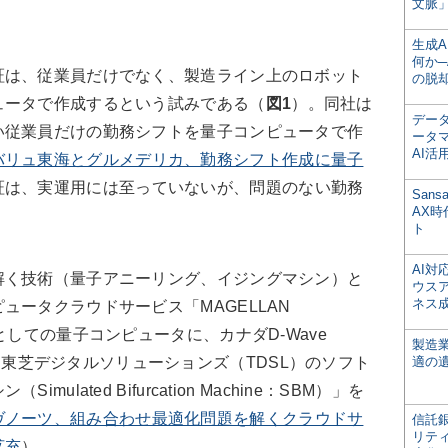
文脈」
生成
何か─
は、従業員だけでなく、製造ライン上のロボット
の脱
ュータで作成するという試みである（
図1
）。同社は
デー
い従業員だけの勤務シフトを量子コンピュータで作
ータ
AI活
バリュ東海とグルメデリカ、勤務シフト作成に量子
証は、実運用には至っていないが、問題のない勤務
San
AX
ト
AI
く技術（量子アニーリング、イジングマシン）と
ウス
ネス
ュータクラウドサービス「MAGELLAN
としての量子コンピュータに、カナダD-Wave
製造
0Q」や、東芝デジタルソリューションズ（TDSL）のソフト
適の
lated Bifurcation Machine：SBM）」を
ヴノーツ、組み合わせ最適化問題を解くクラウドサ
信託銀
リテ
拡充
）。