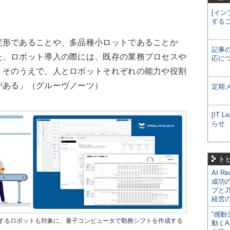
[イン
する
形であることや、多品種小ロットであることか
記事
た、ロボット導入の際には、既存の業務プロセスや
応に
。そのうえで、人とロボットそれぞれの能力や役割
がある」（グルーヴノーツ）
定期
[IT
らせ
ト
AI R
成功
プとJ
経営
“感動
するロボットも対象に、量子コンピュータで勤務シフトを作成する
動くA