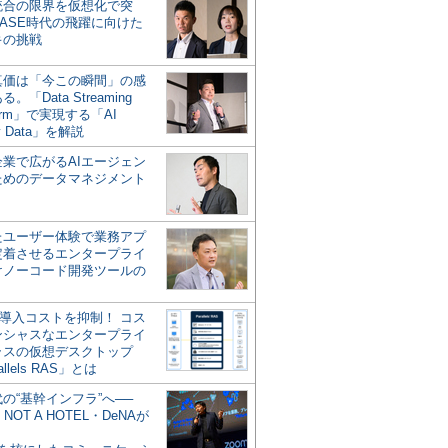
統合の限界を仮想化で突
ASE時代の飛躍に向けた
キの挑戦
の真価は「今この瞬間」の感
。「Data Streaming
form」で実現する「AI
y Data」を解説
企業で広がるAIエージェン
ためのデータマネジメント
？
たユーザー体験で業務アプ
定着させるエンタープライ
けノーコード開発ツールの
の導入コストを抑制！ コス
ンシャスなエンタープライ
ラスの仮想デスクトップ
allels RAS」とは
代の“基幹インフラ”へ──
NOT A HOTEL・DeNAが