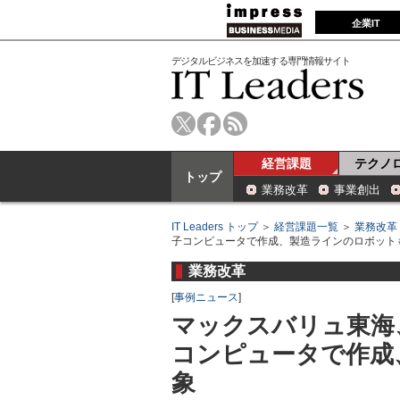
企業IT
デジタルビジネスを加速する専門情報サイト
経営課題
テクノ
トップ
業務改革
事業創出
IT Leaders トップ
＞
経営課題一覧
＞
業務改革
子コンピュータで作成、製造ラインのロボット
業務改革
[
事例ニュース
]
マックスバリュ東海
コンピュータで作成
象