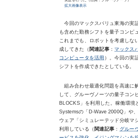
実証を行った（出典：グルーヴノーツ）
拡大画像表示
今回のマックスバリュ東海の実証
も含めた勤務シフトを量子コンピ
これまでも、ロボットを考慮しな
成してきた（
関連記事
：
マックス
コンピュータを活用
）。今回の実
シフトを作成できたとしている。
組み合わせ最適化問題を高速に解
して、グルーヴノーツの量子コンピ
BLOCKS」を利用した。稼働環境
Systemsの「D-Wave 200
ウェア「シミュレーテッド分岐マシン（Simu
利用している（
関連記事
：
グルー
ービスを強化、イジングマシンを