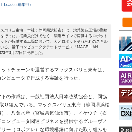
 Leaders編集部）
クスバリュ東海（本社：静岡県浜松市）は、惣菜製造工場の勤務
証を行った。従業員だけでなく、製造ラインで稼働するロボット
ボットが協働する工場において、人とロボットそれぞれのスキル
る。量子コンピュータクラウドサービス「MAGELLAN
23年3月22日に発表した。
ットチェーンを運営するマックスバリュ東海は、
コンピュータで作成する実証を行った。
トの作成は、一般社団法人日本惣菜協会と、同協
が取り組んでいる。マックスバリュ東海（静岡県浜松
市）、八葉水産（宮城県気仙沼市）、イケウチ（石
子コンピュータ関連ビジネスを提供する
グルーヴノ
ドリー（ロボフレ）な環境構築に向けた取り組みを
お