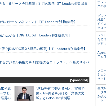
ナレ
る「新リース会計基準」対応の勘所【IT Leaders特別編集
用の仕
ビジ
地図
のデータマネジメント【IT Leaders特別編集号】
拓く
とは
シャ
装が広がる【DIGITAL X/IT Leaders特別編集号】
をどう
現す
[DMARC導入&運用の極意]【IT Leaders特別編集号】
Age
用を
するデジタル免疫力を！[前提のゼロトラスト、不断のサイバ
ソニ
ショ
マネ
[Sponsored]
生成
るMDM成
“感動デモ”で終わるAIと、実務で
ータ
ープとJ
動くAI─両者を分ける「業務の文
が説く
ン経営の
脈」とCelonisの管制塔
ート