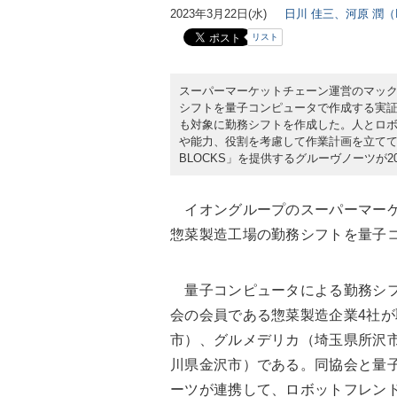
2023年3月22日(水)
日川 佳三、河原 潤（IT
リスト
スーパーマーケットチェーン運営のマッ
シフトを量子コンピュータで作成する実
も対象に勤務シフトを作成した。人とロ
や能力、役割を考慮して作業計画を立ててい
BLOCKS」を提供するグルーヴノーツが20
イオングループのスーパーマーケ
惣菜製造工場の勤務シフトを量子
量子コンピュータによる勤務シフ
会の会員である惣菜製造企業4社
市）、グルメデリカ（埼玉県所沢
川県金沢市）である。同協会と
量
ーツが連携して、
ロボットフレン