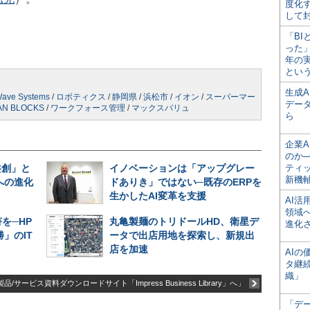
度化
して
「BI
った
年の
とい
生成
ave Systems
/
ロボティクス
/
静岡県
/
浜松市
/
イオン
/
スーパーマー
デー
AN BLOCKS
/
ワークフォース管理
/
マックスバリュ
ら
企業A
のか─
共創」と
イノベーションは「アップグレー
ティ
新機
への進化
ドありき」ではない─既存のERPを
生かしたAI変革を支援
AI
領域
を─HP
丸亀製麺のトリドールHD、衛星デ
進化
」のIT
ータで出店用地を探索し、新規出
店を加速
AI
タ継
織」
品/サービス資料ダウンロードサイト「Impress Business Library」へ」
「デ