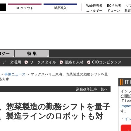
Web担当者
EC担当者
ソ
DCクラウド
製品導入
エネルギー
ドローン
教育
ロジー
特 集
データ活用
ワークスタイル
組織と人材
CIOコンピタンス
＞
事例ニュース
＞ マックスバリュ東海、惣菜製造の勤務シフトを量
も対象
IT
業務改革記事一覧へ
インプ
公開
IT 
、惣菜製造の勤務シフトを量子
Impre
す。
、製造ラインのロボットも対
・
イ