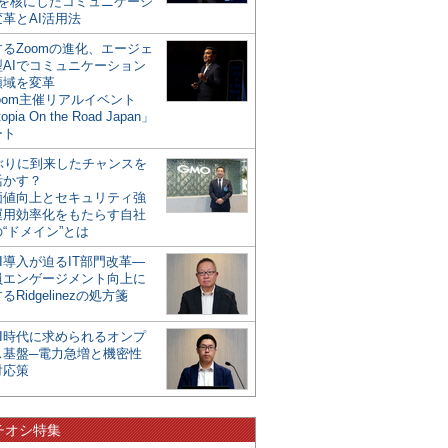
mを核にしたコミュニケーシ
革とAI活用法
るZoomの進化、エージェ
型AIでコミュニケーション
領域を変革
oom主催リアルイベント
opia On the Road Japan」
ート
年ぶりに到来したチャンスを
活かす？
価値向上とセキュリティ強
運用効率化をもたらす自社
“ドメイン”とは
I導入が迫るIT部門改革―
員エンゲージメント向上に
るRidgelinezの処方箋
AI時代に求められるオンプ
ス基盤─電力急増と機密性
対応策
チオシ特集