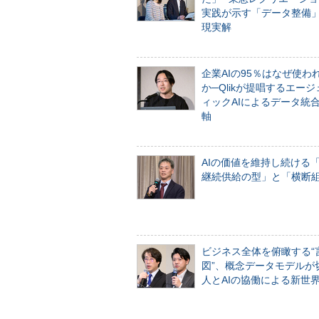
実践が示す「データ整備
現実解
企業AIの95％はなぜ使わ
か─Qlikが提唱するエー
ィックAIによるデータ統
軸
AIの価値を維持し続ける
継続供給の型」と「横断
ビジネス全体を俯瞰する“
図”、概念データモデルが
人とAIの協働による新世