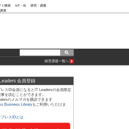
フト開発
IoT・AI
研究・調査
講座
経営課題一覧へ
 Leaders 会員登録
レスID会員になるとIT Leadersの会員限定
記事を読むことができます。
Leadersのメルマガを購読できます
ss Business Library
もご利用いただけま
ンプレスIDとは