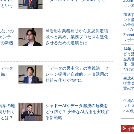
Zoo
」という
ョン変
加速す
ント
の全
─「Z
れないの
AI活用を業務補助から意思決定領
Zoomt
ジェンテ
域へと高め、業務プロセスを進化
レポ
合の新機
させるための道筋とは
14
どう
企業
化・
「データ
「データの民主化」の実践法！ ナ
だけの
組織」
レッジ提供と自律的データ活用の
生成A
仕組み作りが“鍵”に
従業
貢献す
生成
言葉の地
シャドーAIやデータ漏洩の危機を
レミ
への
切り拓く
どう防ぐ？ 安全なAI活用を実現す
界とは？
る新戦略
イ