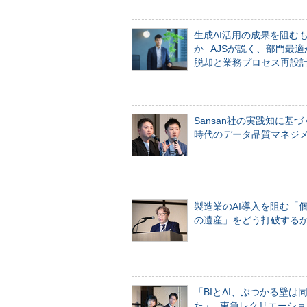
生成AI活用の成果を阻む
か─AJSが説く、部門最適
脱却と業務プロセス再設
Sansan社の実践知に基づ
時代のデータ品質マネジ
製造業のAI導入を阻む「
の遺産」をどう打破する
「BIとAI、ぶつかる壁は
た」─東急レクリエーショ