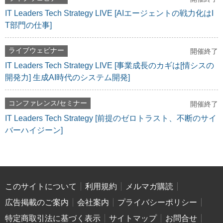
IT Leaders Tech Strategy LIVE [AIエージェントの戦力化はI
T部門の仕事]
ライブウェビナー
開催終了
IT Leaders Tech Strategy LIVE [事業成長のカギは[情シスの
開発力] 生成AI時代のシステム開発]
コンファレンス/セミナー
開催終了
IT Leaders Tech Strategy [前提のゼロトラスト、不断のサイ
バーハイジーン]
このサイトについて
利用規約
メルマガ購読
広告掲載のご案内
会社案内
プライバシーポリシー
特定商取引法に基づく表示
サイトマップ
お問合せ