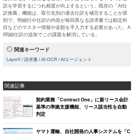
訳を学習するにつれ精度が向上するという。既存の「AI仕
訳推薦」機能は、取引先別の過去仕訳を補完することが原
則で、明細行や仕訳の内容が毎回異なる請求書では勘定科
目などのマスター情報や金額を手入力する必要があった。A
I明細仕訳の追加でこの課題を解消している。
関連キーワード
LayerX
/
請求書
/
AI-OCR
/
AIエージェント
関連記事
契約業務「Contract One」に新リース会計
基準の準拠支援機能、リース該当性を自動
判定
ヤマト運輸、自社開発の人事システムを「C