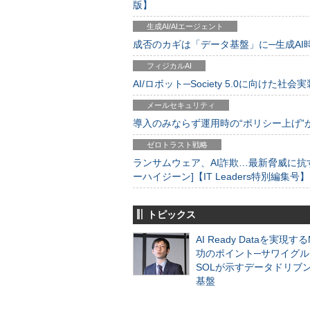
版】
生成AI/AIエージェント
成否のカギは「データ基盤」に─生成AI時代
フィジカルAI
AI/ロボット─Society 5.0に向けた社会実
メールセキュリティ
導入のみならず運用時の“ポリシー上げ”が肝心
ゼロトラスト戦略
ランサムウェア、AI詐欺…最新脅威に抗
ーハイジーン]【IT Leaders特別編集号】
トピックス
AI Ready Dataを実現す
功のポイント─サワイグル
SOLが示すデータドリブ
基盤