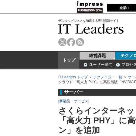
企業IT
デジタルビジネスを加速する専門情報サイト
経営課題
テクノ
トップ
ユーザー動向
プロセ
IT Leaders トップ
＞
テクノロジー一覧
＞
サー
クラウド「高火力 PHY」に高性能版「NVIDIA 
サーバー
[
新製品・サービス
]
さくらインターネッ
「高火力 PHY」に高性
ン」を追加