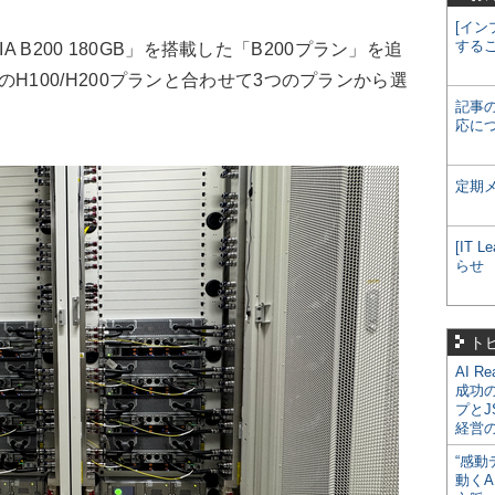
[イン
する
 B200 180GB」を搭載した「B200プラン」を追
H100/H200プランと合わせて3つのプランから選
記事
応に
定期
[IT
らせ
ト
AI R
成功
プとJ
経営
“感動
動くA