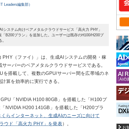
 Leaders編集部）
、AIシステム向けベアメタルクラウドサービス「高火力 PHY」
性能版「B200プラン」を追加した。ユーザーは既存のH100/H200プ
る。
PHY（ファイ）」は、生成AIシステムの開発・稼
載サーバーのベアメタルクラウドサービスである。
GPUを搭載して、
複数のGPU/サーバー間を広帯域のネ
列計算を効率的に実行できる。
「NVIDIA H100 80GB」を搭載した「H100プ
VIDIA H200 141GB」を搭載した「H200プラ
さくらインターネット、生成AIのニーズに向けて
ルクラウド「高火力 PHY」を発表
）。
お