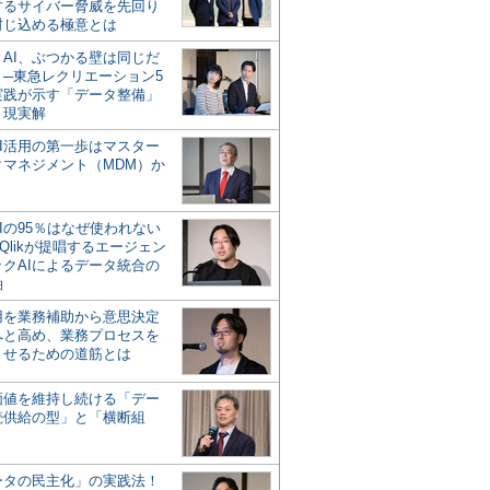
するサイバー脅威を先回り
封じ込める極意とは
とAI、ぶつかる壁は同じだ
」─東急レクリエーション5
実践が示す「データ整備」
う現実解
AI活用の第一歩はマスター
タマネジメント（MDM）か
Iの95％はなぜ使われない
Qlikが提唱するエージェン
ックAIによるデータ統合の
軸
活用を業務補助から意思決定
へと高め、業務プロセスを
させるための道筋とは
の価値を維持し続ける「デー
続供給の型」と「横断組
ータの民主化」の実践法！