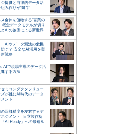
ッジ提供と自律的データ活
組み作りが“鍵”に
ネス全体を俯瞰する“言葉の
”、概念データモデルが切り
人とAIの協働による新世界
？
ドーAIやデータ漏洩の危機
防ぐ？ 安全なAI活用を実
る新戦略
ntic AIで現場主導のデータ活
促進する方法
ーセミコンダクタソリュー
ンズが挑むAI時代のデータ
ジメント
AIの回答精度を左右するデ
マネジメント─日立製作所
「AI Ready」への最短ル