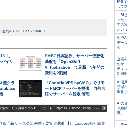
度化
して
「BI
った
年の
とい
/
生成AI
/
HPC
/
IaaS
/
NVIDIA
生成
デー
ら
v13.1」
SMBC日興証券、サーバー仮想化
企業A
ーバイザ
基盤を「OpenShift
のか─
Virtualization」で刷新、5年間の
ティ
費用を2割減
新機
AI
ス型クラ
「ConoHa VPS byGMO」でリモ
領域
atabase
ートMCPサーバーを提供、自然言
進化
発表
語でサーバーを設定/管理
AI
タ継
品/サービス資料ダウンロードサイト「Impress Business Library」へ」
織」
る「新リース会計基準」対応の勘所【IT Leaders特別編集
「デ