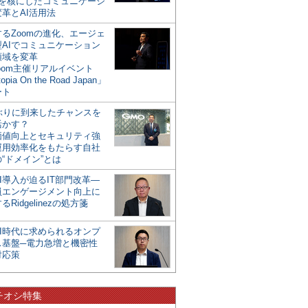
mを核にしたコミュニケーシ
革とAI活用法
るZoomの進化、エージェ
型AIでコミュニケーション
領域を変革
oom主催リアルイベント
opia On the Road Japan」
ート
年ぶりに到来したチャンスを
活かす？
価値向上とセキュリティ強
運用効率化をもたらす自社
“ドメイン”とは
I導入が迫るIT部門改革―
員エンゲージメント向上に
るRidgelinezの処方箋
AI時代に求められるオンプ
ス基盤─電力急増と機密性
対応策
チオシ特集