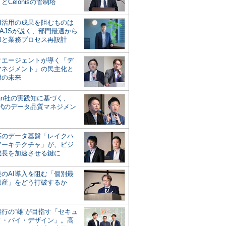
とCelonisの管制塔
AI活用の成果を阻むものは
AJSが説く、部門最適から
却と業務プロセス再設計
タエージェントが導く「デ
マネジメント」の民主化と
用の未来
san社の実践知に基づく、
時代のデータ品質マネジメン
対応のデータ基盤「レイクハ
アーキテクチャ」が、ビジ
成長を加速させる鍵に
業のAI導入を阻む「個別最
遺産」をどう打破するか
行の“雄”が目指す「セキュ
ィ・バイ・デザイン」。高