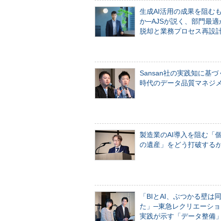
生成AI活用の成果を阻む
か─AJSが説く、部門最適
脱却と業務プロセス再設
Sansan社の実践知に基づ
時代のデータ品質マネジ
製造業のAI導入を阻む「
の遺産」をどう打破する
「BIとAI、ぶつかる壁は
た」─東急レクリエーショ
実践が示す「データ整備