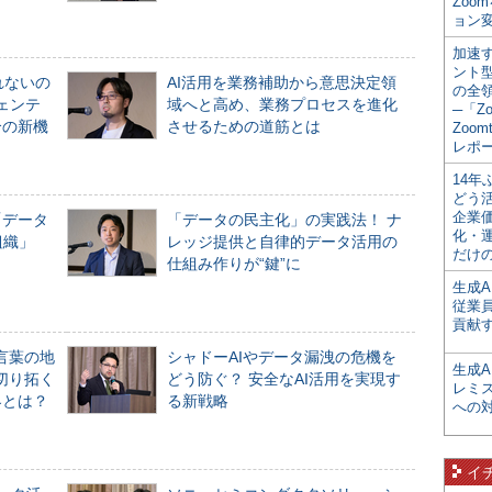
Zoo
ョン変
加速す
ント
れないの
AI活用を業務補助から意思決定領
の全
ジェンテ
域へと高め、業務プロセスを進化
─「Z
合の新機
させるための道筋とは
Zoomt
レポ
14
どう
企業
「データ
「データの民主化」の実践法！ ナ
化・
組織」
レッジ提供と自律的データ活用の
だけの
仕組み作りが“鍵”に
生成A
従業
貢献す
言葉の地
シャドーAIやデータ漏洩の危機を
生成
切り拓く
どう防ぐ？ 安全なAI活用を実現す
レミ
界とは？
る新戦略
への
イ