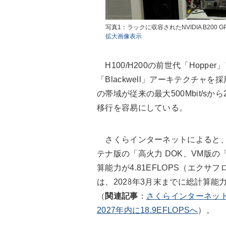
写真1：ラックに収容されたNVIDIA B20
拡大画像表示
H100/H200の前世代「Hopp
「Blackwell」アーキテクチ
の帯域が従来の最大500Mbit/sか
移行を容易にしている。
さくらインターネットによると、B
テナ版の「高火力 DOK、VM版の
算能力が4.81EFLOPS（エク
は、2028年3月末までに総計算能力
（
関連記事
：
さくらインターネット
2027年内に18.9EFLOPSへ
）。