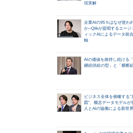
現実解
企業AIの95％はなぜ使わ
か─Qlikが提唱するエー
ィックAIによるデータ統
軸
AIの価値を維持し続ける
継続供給の型」と「横断
ビジネス全体を俯瞰する“
図”、概念データモデルが
人とAIの協働による新世