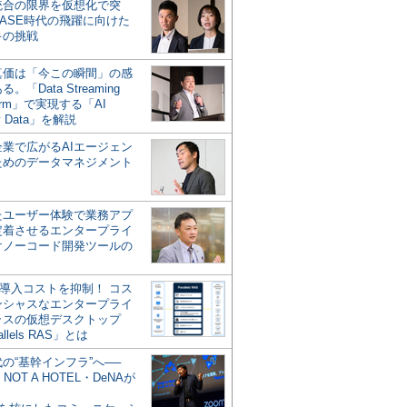
統合の限界を仮想化で突
ASE時代の飛躍に向けた
キの挑戦
の真価は「今この瞬間」の感
。「Data Streaming
form」で実現する「AI
y Data」を解説
企業で広がるAIエージェン
ためのデータマネジメント
？
たユーザー体験で業務アプ
定着させるエンタープライ
けノーコード開発ツールの
の導入コストを抑制！ コス
ンシャスなエンタープライ
ラスの仮想デスクトップ
allels RAS」とは
代の“基幹インフラ”へ──
NOT A HOTEL・DeNAが