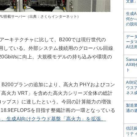
文脈」
生成
0 GPU搭載サーバー（出典：さくらインターネット）
何か─
の脱
デー
er」アーキテクチャに比して、B200では現行世代の
ータ
AI活
ャを採用している。外部システム接続用のグローバル回線
ら20Gbit/sに向上、大規模モデルの持ち込みや環境の
San
AX
ト
AI
200プランの追加により、高火力 PHYおよびコン
ウス
「高火力 VRT」を含めた高火力シリーズ全体の総計
ネス
サフロップス）に達したという。今回の計算能力の増強
製造
18.9EFLOPSを目指す整備計画の一環となっている
適の
、生成AI向けクラウド基盤「高火力」を拡張、
信託銀
リテ