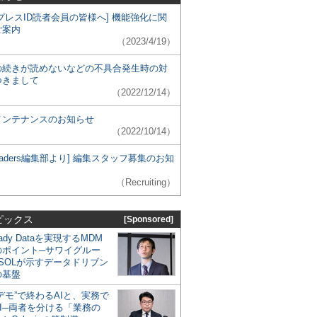
プレスID読者会員の皆様へ] 機能強化に関
ご案内
（2023/4/19）
の続きが読めないなどの不具合発生時の対
つきまして
（2022/12/14）
メンテナンスのお知らせ
（2022/10/14）
 Leaders編集部より] 編集スタッフ募集のお知
（Recruiting）
ピックス
[Sponsored]
eady Dataを実現するMDM
のポイント─サワイグルー
SOLが示すデータドリブン
の基盤
デモ”で終わるAIと、実務で
I─両者を分ける「業務の