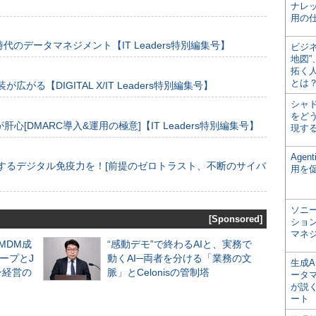
ナレ
用の仕
のデータマネジメント【IT Leaders特別編集号】
ビジ
地図
拓く
とは
装が広がる【DIGITAL X/IT Leaders特別編集号】
シャ
をどう
[DMARC導入&運用の極意]【IT Leaders特別編集号】
現す
Age
するデジタル免疫力を！[前提のゼロトラスト、不断のサイバ
用を
ソニ
[Sponsored]
ショ
マネ
るMDM成
“感動デモ”で終わるAIと、実務で
ープとJ
動くAI─両者を分ける「業務の文
生成
ン経営の
脈」とCelonisの管制塔
ータ
が説く
ート