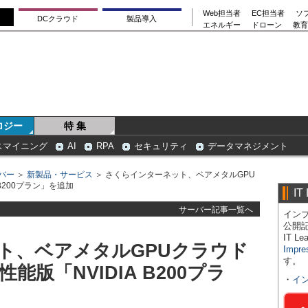
Web担当者
EC担当者
ソ
DCクラウド
製品導入
エネルギー
ドローン
教育
ロジー
特 集
スマイニング
AI
RPA
セキュリティ
データマネジメント
バー
＞
新製品・サービス
＞ さくらインターネット、ベアメタルGPU
B200プラン」を追加
IT
サーバー記事一覧へ
インプ
公開
IT 
ト、ベアメタルGPUクラウド
Impre
す。
能版「NVIDIA B200プラ
・
イ