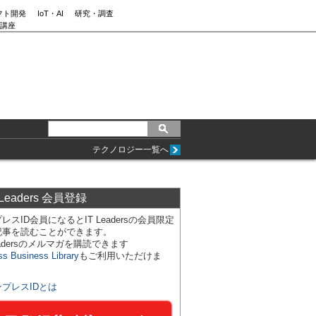
フト開発
IoT・AI
研究・調査
講座
テクノロジー一覧へ
 Leaders 会員登録
レスID会員になるとIT Leadersの会員限定
記事を読むことができます。
Leadersのメルマガを購読できます
ss Business Library
もご利用いただけま
ンプレスIDとは