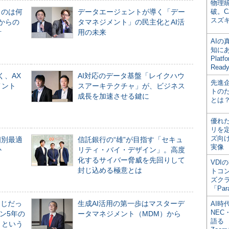
物理
ものは何
データエージェントが導く「デー
破。C
スズ
からの
タマネジメント」の民主化とAI活
計
用の未来
AI
知にある
Plat
Read
く、AX
AI対応のデータ基盤「レイクハウ
先進
メント
スアーキテクチャ」が、ビジネス
トの
成長を加速させる鍵に
とは
優れ
リを
ズ向
個別最適
信託銀行の“雄”が目指す「セキュ
実像
か
リティ・バイ・デザイン」。高度
化するサイバー脅威を先回りして
VDI
封じ込める極意とは
トコ
ズク
「Par
同じだっ
生成AI活用の第一歩はマスターデ
AI時
NEC・
ン5年の
ータマネジメント（MDM）から
語る
」という