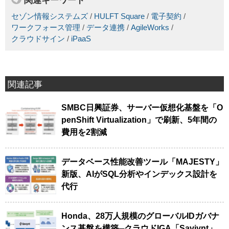
セゾン情報システムズ
/
HULFT Square
/
電子契約
/
ワークフォース管理
/
データ連携
/
AgileWorks
/
クラウドサイン
/
iPaaS
関連記事
SMBC日興証券、サーバー仮想化基盤を「O
penShift Virtualization」で刷新、5年間の
費用を2割減
データベース性能改善ツール「MAJESTY」
新版、AIがSQL分析やインデックス設計を
代行
Honda、28万人規模のグローバルIDガバナ
ンス基盤を構築─クラウドIGA「Saviynt」