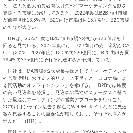
と、法人と個人消費者間取引のB2Cマーケティング活動を
支援する市場に分類してみると、2022年度はB2B向け市場
が前年度比13.6%増、B2C向け市場は同15.7%と、B2C市場
の伸びが大きい。
ITRは、2023年度もB2C向け市場の伸びがB2B向けを上
回ると見ている。2027年度には、B2B向けの売上金額がCA
GR（2022～2027年度）12.0％で220億円に、B2C向けが同
18.4%で335億円にそれぞれ達すると予測している。
同社は、MA市場の2大成長要因として「マーケティング
や営業活動における人的リソース不足」と「コロナ禍によ
る同活動のオンラインシフト」を挙げる。「B2Bでは確度
の高い見込客を発掘し、見込客の属性やステータスに基づ
いた最適なマーケティングや営業アプローチを行うこと、B
2Cではオンライン広告を起点にWeb/ECサイトなどに見込
客を集客することの重要性が増しており、それぞれ導入が
進んだ」（ITR）。
同社によると、これまではメルマガやWebコンテンツを