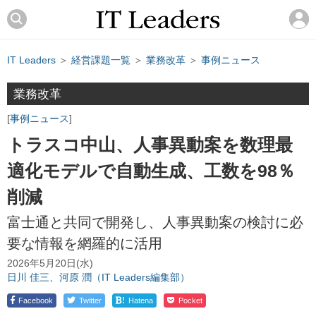
IT Leaders
＞
経営課題一覧
＞
業務改革
＞
事例ニュース
業務改革
事例ニュース
トラスコ中山、人事異動案を数理最
適化モデルで自動生成、工数を98％
削減
富士通と共同で開発し、人事異動案の検討に必
要な情報を網羅的に活用
2026年5月20日(水)
日川 佳三、河原 潤（IT Leaders編集部）
!
Facebook
Twitter
Hatena
Pocket