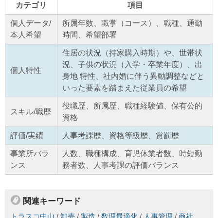
カテゴリ
項目
個人データ/
所属年数、職掌（コース）、職種、通勤
本人希望
時間、希望部署
住居の状況（持家購入時期）や、世帯状
況、子供の状況（入学・卒業年度）、出
個人特性
身地 特性、社内婚に伴う異動調整などと
いった要素を踏まえた従業員の希望
役職歴、所属歴、職種経験値、保有公的
スキル/職歴
資格
評価/実績
人事考課歴、資格等級歴、賞罰歴
事業所バラ
人数、職種構成、育児休業者数、時短勤
ンス
務者数、人事考課の評価バランス
関連キーワード
トラスコ中山
/
卸売
/
製造
/
数理最適化
/
人事管理
/
商社