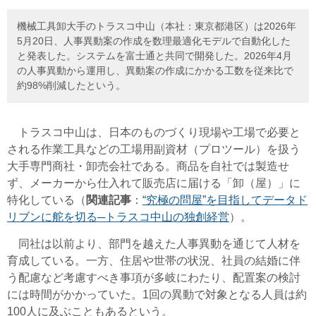
機械工具卸大手のトラスコ中山（本社：東京都港区）は2026年
5月20日、人事異動案の作成を数理最適化モデルで自動化した
と発表した。システムを富士通と共同で開発した。2026年4月
の人事異動から運用し、異動案の作成にかかる工数を従来比で
約98%削減したという。
トラスコ中山は、日本のものづくり現場や工場で必要と
される作業工具などの工場用副資材（プロツール）を扱う
大手専門商社・卸売会社である。商品を自社では製造せ
ず、メーカーから仕入れて販売店に届ける「卸（屋）」に
特化している（
関連記事
：
“究極の問屋”を目指してデータド
リブンに舵を切る─トラスコ中山の独創経営
）。
同社は以前より、部門を越えた人事異動を通じて人材を
育成している。一方、住居や世帯の状況、社員の結婚に伴
う配慮など考慮すべき事項が多岐にわたり、配置案の検討
には時間がかかっていた。
1回の異動で対象となる人員は約
100人に及ぶこともある
という。