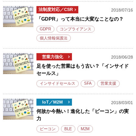
法制度対応／CSR
2018/07/16
「GDPR」って本当に大変なことなの？
GDPR
コンプライアンス
個人情報保護法
営業力強化
2018/06/28
足を使った営業はもう古い？「インサイド
セールス」
インサイドセールス
SFA
営業支援
IoT／M2M
2018/03/01
何故か今熱い！進化した「ビーコン」の実
力
ビーコン
BLE
M2M