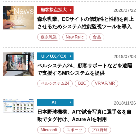
顧客接点拡大
2020/07/22
森永乳業、ECサイトの信頼性と性能を向上
させるためシステム性能監視ツールを導入
森永乳業
New Relic
食品
UI／UX／CX
2019/07/08
ベルシステム24、顧客サポートなどを遠隔
で支援するMRシステムを提供
ベルシステム24
B2C
VR/AR/MR
AI
2018/11/26
日本野球機構、AIで試合写真に選手名を自
動でタグ付け、Azure AIを利用
Microsoft
スポーツ
プロ野球