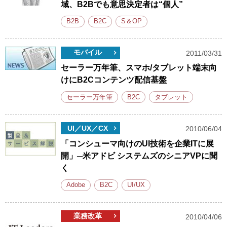
域、B2Bでも意思決定者は“個人”
B2B
B2C
S＆OP
モバイル
2011/03/31
セーラー万年筆、スマホ/タブレット端末向
けにB2Cコンテンツ配信基盤
セーラー万年筆
B2C
タブレット
UI／UX／CX
2010/06/04
「コンシューマ向けのUI技術を企業ITに展
開」─米アドビ システムズのシニアVPに聞
く
Adobe
B2C
UI/UX
業務改革
2010/04/06