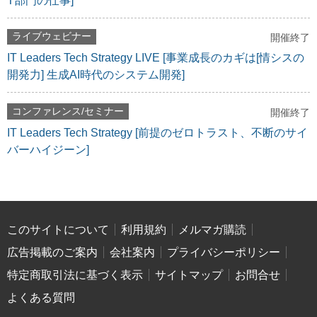
T部門の仕事]
ライブウェビナー
開催終了
IT Leaders Tech Strategy LIVE [事業成長のカギは[情シスの
開発力] 生成AI時代のシステム開発]
コンファレンス/セミナー
開催終了
IT Leaders Tech Strategy [前提のゼロトラスト、不断のサイ
バーハイジーン]
このサイトについて
利用規約
メルマガ購読
広告掲載のご案内
会社案内
プライバシーポリシー
特定商取引法に基づく表示
サイトマップ
お問合せ
よくある質問