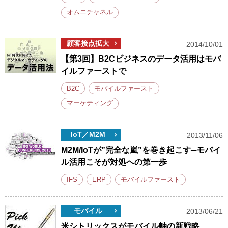
オムニチャネル
顧客接点拡大
2014/10/01
【第3回】B2Cビジネスのデータ活用はモバ
イルファーストで
B2C
モバイルファースト
マーケティング
IoT／M2M
2013/11/06
M2M/IoTが”完全な嵐”を巻き起こす─モバイ
ル活用こそが対処への第一歩
IFS
ERP
モバイルファースト
モバイル
2013/06/21
米シトリックスがモバイル軸の新戦略、