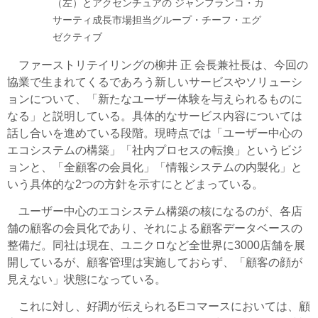
（左）とアクセンチュアの ジャンフランコ・カ
サーティ成長市場担当グループ・チーフ・エグ
ゼクティブ
ファーストリテイリングの柳井 正 会長兼社長は、今回の
協業で生まれてくるであろう新しいサービスやソリューシ
ョンについて、「新たなユーザー体験を与えられるものに
なる」と説明している。具体的なサービス内容については
話し合いを進めている段階。現時点では「ユーザー中心の
エコシステムの構築」「社内プロセスの転換」というビジ
ョンと、「全顧客の会員化」「情報システムの内製化」と
いう具体的な2つの方針を示すにとどまっている。
ユーザー中心のエコシステム構築の核になるのが、各店
舗の顧客の会員化であり、それによる顧客データベースの
整備だ。同社は現在、ユニクロなど全世界に3000店舗を展
開しているが、顧客管理は実施しておらず、「顧客の顔が
見えない」状態になっている。
これに対し、好調が伝えられるEコマースにおいては、顧