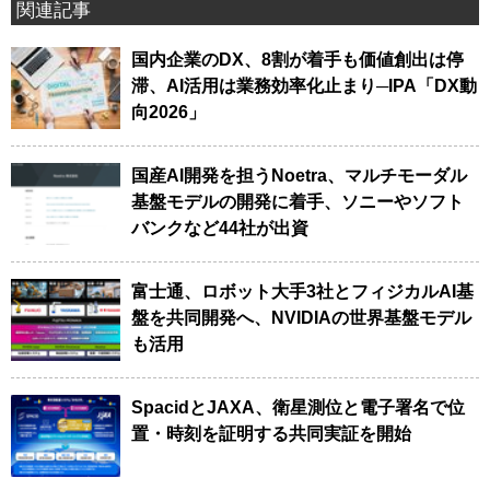
関連記事
国内企業のDX、8割が着手も価値創出は停
滞、AI活用は業務効率化止まり─IPA「DX動
向2026」
国産AI開発を担うNoetra、マルチモーダル
基盤モデルの開発に着手、ソニーやソフト
バンクなど44社が出資
富士通、ロボット大手3社とフィジカルAI基
盤を共同開発へ、NVIDIAの世界基盤モデル
も活用
SpacidとJAXA、衛星測位と電子署名で位
置・時刻を証明する共同実証を開始