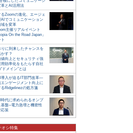
mを核にしたコミュニケーシ
革とAI活用法
るZoomの進化、エージェ
型AIでコミュニケーション
領域を変革
oom主催リアルイベント
opia On the Road Japan」
ート
年ぶりに到来したチャンスを
活かす？
価値向上とセキュリティ強
運用効率化をもたらす自社
“ドメイン”とは
I導入が迫るIT部門改革―
員エンゲージメント向上に
るRidgelinezの処方箋
AI時代に求められるオンプ
ス基盤─電力急増と機密性
対応策
チオシ特集