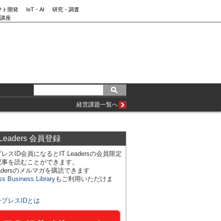
フト開発
IoT・AI
研究・調査
講座
経営課題一覧へ
 Leaders 会員登録
レスID会員になるとIT Leadersの会員限定
記事を読むことができます。
Leadersのメルマガを購読できます
ss Business Library
もご利用いただけま
ンプレスIDとは