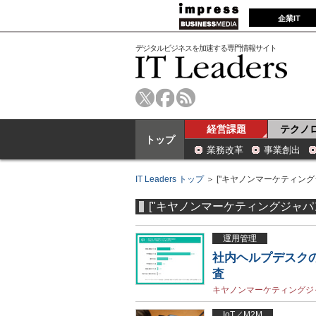
企業IT
デジタルビジネスを加速する専門情報サイト
経営課題
テクノ
トップ
業務改革
事業創出
IT Leaders トップ
＞ ["キヤノンマーケティング
["キヤノンマーケティングジャパン
運用管理
社内ヘルプデスクの
査
キヤノンマーケティングジ
IoT／M2M