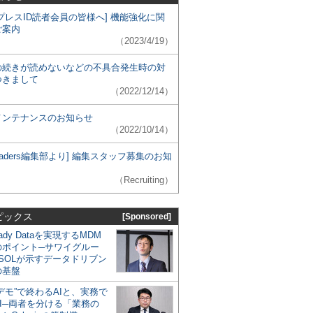
プレスID読者会員の皆様へ] 機能強化に関
ご案内
（2023/4/19）
の続きが読めないなどの不具合発生時の対
つきまして
（2022/12/14）
メンテナンスのお知らせ
（2022/10/14）
 Leaders編集部より] 編集スタッフ募集のお知
（Recruiting）
ピックス
[Sponsored]
eady Dataを実現するMDM
のポイント─サワイグルー
SOLが示すデータドリブン
の基盤
デモ”で終わるAIと、実務で
I─両者を分ける「業務の