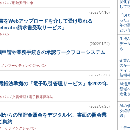
度化
ャパン
/
明治安田生命
して
(2023/04/10)
「BI
った
書をWebアップロードを介して受け取れる
年の
Accelerator請求書受取サービス」
とい
ャパン
生成
デー
(2022/11/24)
ら
議申請や業務手続きの承認ワークフローシステム
企業A
のか─
ヤノンマーケティングジャパン
ティ
(2022/08/30)
新機
電帳法準拠の「電子取引管理サービス」を2022年
AI
領域
進化
ャパン
/
文書管理
/
電子帳簿保存法
AI
(2022/07/25)
タ継
機関からの預貯金照会をデジタル化、書面の照会業
織」
て集約
「デ
マーケティングジャパン