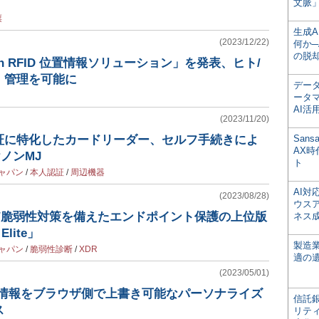
文脈」
票
生成
(2023/12/22)
何か─
の脱
n RFID 位置情報ソリューション」を発表、ヒト/
・管理を可能に
デー
ータ
AI活
(2023/11/20)
証に特化したカードリーダー、セルフ手続きによ
San
AX
ノンMJ
ト
ャパン
/
本人認証
/
周辺機器
AI
(2023/08/28)
ウス
R/脆弱性対策を備えたエンドポイント保護の上位版
ネス
Elite」
製造
ャパン
/
脆弱性診断
/
XDR
適の
(2023/05/01)
人情報をブラウザ側で上書き可能なパーソナライズ
信託銀
ス
リテ