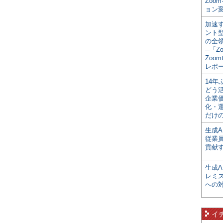
Zoo
ョン変
加速す
ント
の全
─「Z
Zoomt
レポ
14
どう
企業
化・
だけの
生成A
従業
貢献す
生成
レミ
への
イ