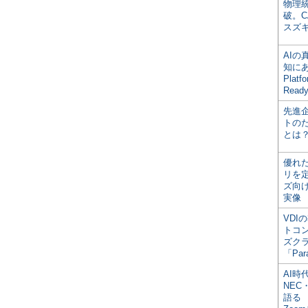
物理
破。C
スズ
AI
知にある
Plat
Read
先進
トの
とは
優れ
リを
ズ向
実像
VDI
トコ
ズク
「Par
AI時
NEC・
語る