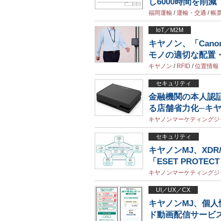
し6000時間を削減
福岡運輸
/
運輸・交通
/
帳
IoT／M2M
キヤノン、「Cano
モノの適切な配置
キヤノン
/
RFID
/
位置情報
セキュリティ
金融機関の本人認
る店舗省力化─キヤ
キヤノンマーケティングジ
セキュリティ
キヤノンMJ、XD
「ESET PROTECT 
キヤノンマーケティングジ
UI／UX／CX
キヤノンMJ、個
ド動画配信サービ