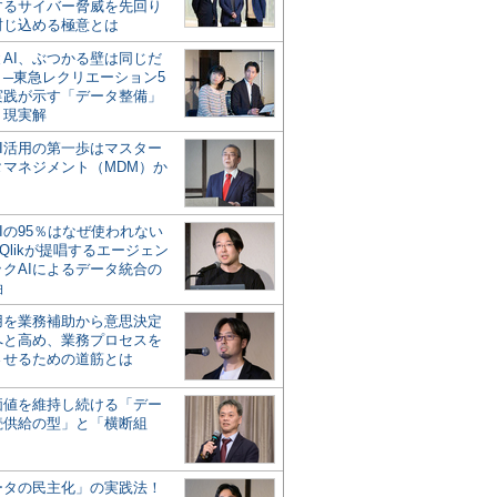
するサイバー脅威を先回り
封じ込める極意とは
とAI、ぶつかる壁は同じだ
」─東急レクリエーション5
実践が示す「データ整備」
う現実解
AI活用の第一歩はマスター
タマネジメント（MDM）か
Iの95％はなぜ使われない
Qlikが提唱するエージェン
ックAIによるデータ統合の
軸
活用を業務補助から意思決定
へと高め、業務プロセスを
させるための道筋とは
の価値を維持し続ける「デー
続供給の型」と「横断組
ータの民主化」の実践法！