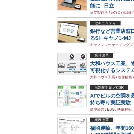
能に─日立
日立製作所
/
eKYC
/
金融庁
セキュリティ
銀行など営業店窓
るSI─キヤノンMJ
キヤノンマーケティングジ
業務改革
大和ハウス工業、
可視化するシステ
大和ハウス工業
/
映像解析
法制度対応／CSR
AIでビルの空調を
持ち寄り実証実験
環境経営
/
ESG
/
映像解析
業務改革
福岡運輸、年間16