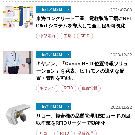
IoT／M2M
2024/07/08
東海コンクリート工業、電柱製造工場にRFI
D/IoTシステムを導入して全工程を可視化
中部電力
工場
RFID
IoT／M2M
2023/12/22
キヤノン、「Canon RFID 位置情報ソリュ
ーション」を発表、ヒト/モノの適切な配
置・管理を可能に
キヤノン
RFID
位置情報
IoT／M2M
2023/11/22
リコー、複合機の品質管理用SDカードの回
収作業をRFIDリーダーで効率化
リコー
RFID
品質管理