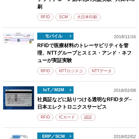
刷
RFID
SCM
大日本印刷
モバイル
2018/11/16
RFIDで医療材料のトレーサビリティを管
理、NTTグループとスミス・アンド・ネフ
ューが実証実験
RFID
NTTロジスコ
NTTデータ
IoT／M2M
2018/02/08
社員証などに貼りつける透明なRFIDタグ─
日本エレクトロニクスサービス
RFID
ICカード
認証
ERP／SCM
2018/02/02