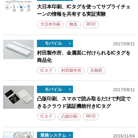
大日本印刷、ICタグを使ってサプライチェ
ーンの情報を共有する実証実験
大日本印刷
物流
RFID
モバイル
2017/09/11
村田製作所、金属面に付けられるICタグを
商品化
ICタグ
村田製作所
京都府
モバイル
2017/09/11
凸版印刷、スマホで読み取るだけで判定で
きるクラウド認証機能付きICタグ
ICタグ
凸版印刷
RFID
業務システム
2016/11/04