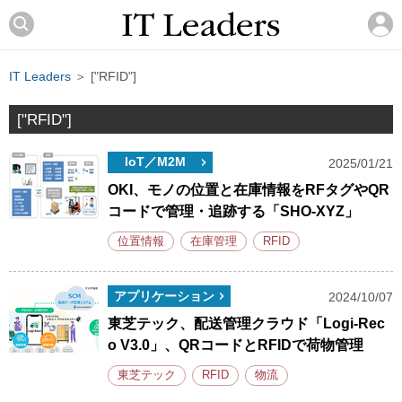
IT Leaders
＞ ["RFID"]
["RFID"]
IoT／M2M
2025/01/21
OKI、モノの位置と在庫情報をRFタグやQR
コードで管理・追跡する「SHO-XYZ」
位置情報
在庫管理
RFID
アプリケーション
2024/10/07
東芝テック、配送管理クラウド「Logi-Rec
o V3.0」、QRコードとRFIDで荷物管理
東芝テック
RFID
物流