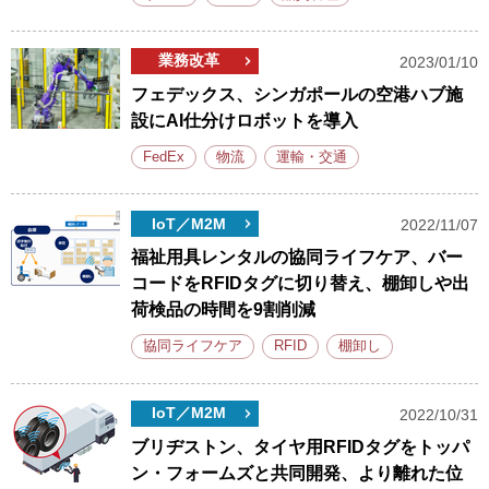
業務改革
2023/01/10
フェデックス、シンガポールの空港ハブ施
設にAI仕分けロボットを導入
FedEx
物流
運輸・交通
IoT／M2M
2022/11/07
福祉用具レンタルの協同ライフケア、バー
コードをRFIDタグに切り替え、棚卸しや出
荷検品の時間を9割削減
協同ライフケア
RFID
棚卸し
IoT／M2M
2022/10/31
ブリヂストン、タイヤ用RFIDタグをトッパ
ン・フォームズと共同開発、より離れた位