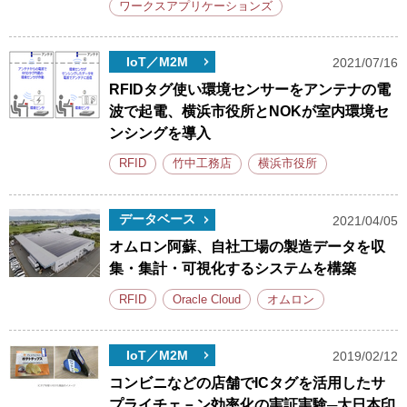
ワークスアプリケーションズ
IoT／M2M
2021/07/16
RFIDタグ使い環境センサーをアンテナの電
波で起電、横浜市役所とNOKが室内環境セ
ンシングを導入
RFID
竹中工務店
横浜市役所
データベース
2021/04/05
オムロン阿蘇、自社工場の製造データを収
集・集計・可視化するシステムを構築
RFID
Oracle Cloud
オムロン
IoT／M2M
2019/02/12
コンビニなどの店舗でICタグを活用したサ
プライチェ－ン効率化の実証実験─大日本印