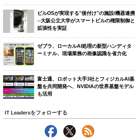
ビルOSが実現する“後付け”の施設/機器連携
─大阪公立大学がスマートビルの権限制御と
拡張性を実証
ゼブラ、ローカルAI処理の新型ハンディタ
ーミナル、現場業務の画像認識を省力化
富士通、ロボット大手3社とフィジカルAI基
盤を共同開発へ、NVIDIAの世界基盤モデル
も活用
IT Leadersをフォローする