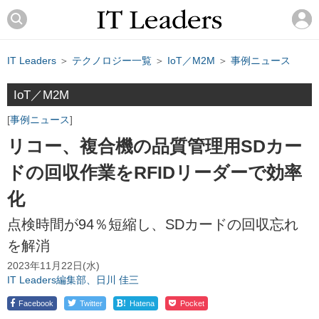
IT Leaders
＞
テクノロジー一覧
＞
IoT／M2M
＞
事例ニュース
IoT／M2M
事例ニュース
リコー、複合機の品質管理用SDカー
ドの回収作業をRFIDリーダーで効率
化
点検時間が94％短縮し、SDカードの回収忘れ
を解消
2023年11月22日(水)
IT Leaders編集部、日川 佳三
!
Facebook
Twitter
Hatena
Pocket