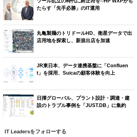
ツール乱立の時代に終止符を─HP WXPがも
たらす「先手必勝」のIT運用
丸亀製麺のトリドールHD、衛星データで出
店用地を探索し、新規出店を加速
JR東日本、データ連携基盤に「Confluen
t」を採用、Suicaの顧客体験を向上
日揮グローバル、プラント設計・調達・建
設のトラブル事例を「JUST.DB」に集約
IT Leadersをフォローする