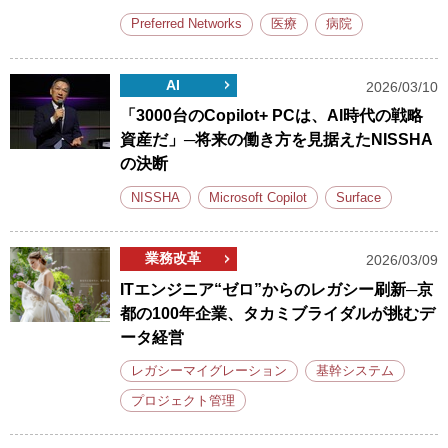
Preferred Networks
医療
病院
AI
2026/03/10
「3000台のCopilot+ PCは、AI時代の戦略
資産だ」─将来の働き方を見据えたNISSHA
の決断
NISSHA
Microsoft Copilot
Surface
業務改革
2026/03/09
ITエンジニア“ゼロ”からのレガシー刷新─京
都の100年企業、タカミブライダルが挑むデ
ータ経営
レガシーマイグレーション
基幹システム
プロジェクト管理