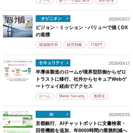
グンゼ
新リース会計基準
契約管理
オピニオン
2025/03/27
ビジョン・ミッション・バリューで描くDX
の道標
堀場製作所
経営戦略
IT部門
セキュリティ
2025/03/17
半導体製造のロームが境界型防御からゼロ
トラストに移行、社外からセキュアWebゲ
ートウェイ経由でアクセス
ローム
Menlo Security
無害化
AI
2025/02/25
京都銀行、AIチャットボットに文書検索・
回答機能を追加、年8000時間の業務削減へ