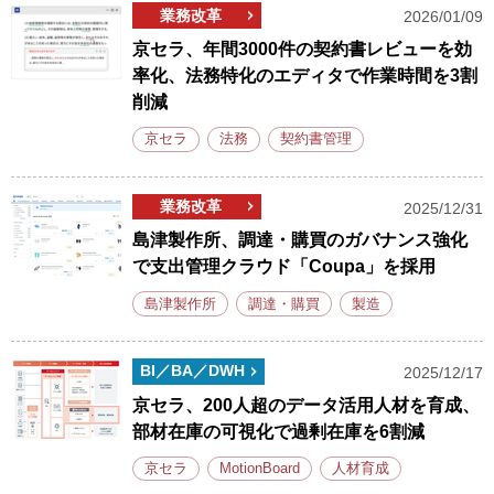
業務改革
2026/01/09
京セラ、年間3000件の契約書レビューを効
率化、法務特化のエディタで作業時間を3割
削減
京セラ
法務
契約書管理
業務改革
2025/12/31
島津製作所、調達・購買のガバナンス強化
で支出管理クラウド「Coupa」を採用
島津製作所
調達・購買
製造
BI／BA／DWH
2025/12/17
京セラ、200人超のデータ活用人材を育成、
部材在庫の可視化で過剰在庫を6割減
京セラ
MotionBoard
人材育成