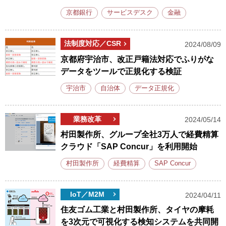
京都銀行
サービスデスク
金融
法制度対応／CSR
2024/08/09
京都府宇治市、改正戸籍法対応でふりがな
データをツールで正規化する検証
宇治市
自治体
データ正規化
業務改革
2024/05/14
村田製作所、グループ全社3万人で経費精算
クラウド「SAP Concur」を利用開始
村田製作所
経費精算
SAP Concur
IoT／M2M
2024/04/11
住友ゴム工業と村田製作所、タイヤの摩耗
を3次元で可視化する検知システムを共同開