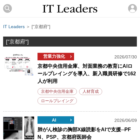
IT Leaders
＞ ["京都府"]
["京都府"]
営業力強化
2026/07/30
京都中央信用金庫、対面業務の教育にAIロ
ールプレイングを導入、新入職員研修で162
人が利用
京都中央信用金庫
人材育成
ロールプレイング
AI
2026/06/09
肺がん検診の胸部X線読影をAIで支援─PF
N、PSP、京都府医師会