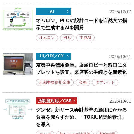
AI
2025/12/17
オムロン、PLCの設計コードを自然文の指
示で生成するAIを開発
オムロン
PLC
生成AI
UI／UX／CX
2025/10/21
京都中央信用金庫、店頭ロビーと窓口にタ
ブレットを設置、来店客の手続きを簡素化
京都中央信用金庫
金融
タブレット
法制度対応／CSR
2025/10/01
グンゼ、新リース会計基準の適用にかかる
負荷を減らすため、「TOKIUM契約管理」
を導入