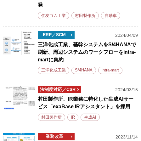
発
住友ゴム工業
村田製作所
自動車
ERP／SCM
2024/04/09
三洋化成工業、基幹システムをS/4HANAで
刷新、周辺システムのワークフローをintra-
martに集約
三洋化成工業
S/4HANA
intra-mart
法制度対応／CSR
2024/03/15
村田製作所、IR業務に特化した生成AIサー
ビス「exaBase IRアシスタント」を採用
村田製作所
IR
生成AI
業務改革
2023/11/14