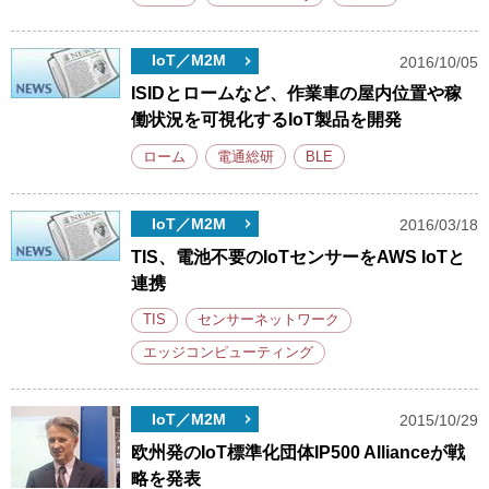
IoT／M2M
2016/10/05
ISIDとロームなど、作業車の屋内位置や稼
働状況を可視化するIoT製品を開発
ローム
電通総研
BLE
IoT／M2M
2016/03/18
TIS、電池不要のIoTセンサーをAWS IoTと
連携
TIS
センサーネットワーク
エッジコンピューティング
IoT／M2M
2015/10/29
欧州発のIoT標準化団体IP500 Allianceが戦
略を発表