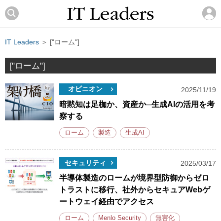
IT Leaders
＞ ["ローム"]
["ローム"]
オピニオン
2025/11/19
暗黙知は足枷か、資産か─生成AIの活用を考
察する
ローム
製造
生成AI
セキュリティ
2025/03/17
半導体製造のロームが境界型防御からゼロ
トラストに移行、社外からセキュアWebゲ
ートウェイ経由でアクセス
ローム
Menlo Security
無害化