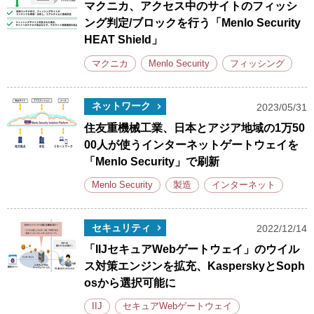
マクニカ、アクセス中のサイトのフィッシ
ング判定/ブロックを行う「Menlo Security
HEAT Shield」
マクニカ
Menlo Security
フィッシング
ネットワーク
2023/05/31
住友重機械工業、日本とアジア地域の1万50
00人が使うインターネットゲートウェイを
「Menlo Security」で刷新
Menlo Security
製造
インターネット
セキュリティ
2022/12/14
「IIJセキュアWebゲートウェイ」のウイル
ス対策エンジンを拡充、KasperskyとSoph
osから選択可能に
IIJ
セキュアWebゲートウェイ