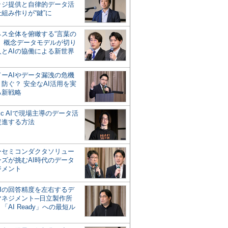
ッジ提供と自律的データ活
組み作りが“鍵”に
ネス全体を俯瞰する“言葉の
”、概念データモデルが切り
人とAIの協働による新世界
？
ドーAIやデータ漏洩の危機
防ぐ？ 安全なAI活用を実
る新戦略
ntic AIで現場主導のデータ活
促進する方法
ーセミコンダクタソリュー
ンズが挑むAI時代のデータ
ジメント
AIの回答精度を左右するデ
マネジメント─日立製作所
「AI Ready」への最短ル