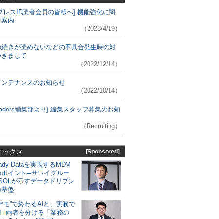
プレスID読者会員の皆様へ] 機能強化に関
ご案内
（2023/4/19）
の続きが読めないなどの不具合発生時の対
つきまして
（2022/12/14）
メンテナンスのお知らせ
（2022/10/14）
 Leaders編集部より] 編集スタッフ募集のお知
（Recruiting）
ピックス
[Sponsored]
eady Dataを実現するMDM
のポイント─サワイグルー
SOLが示すデータドリブン
の基盤
デモ”で終わるAIと、実務で
I─両者を分ける「業務の