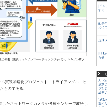
[イン
する
記事
応に
定期
[IT
らせ
実験の概要（出典：キヤノンマーケティングジャパン、キヤノンITソ
ト
AI R
ル実装加速化プロジェクト「トライアングルエヒ
成功
されたものである。
プとJ
経営
“感動
置したネットワークカメラや各種センサーで取得し
動くA