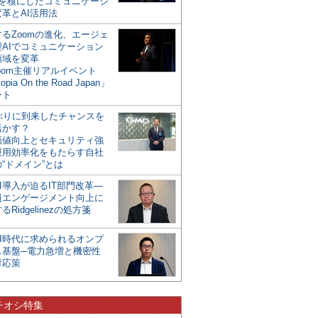
mを核にしたコミュニケーシ
革とAI活用法
るZoomの進化、エージェ
型AIでコミュニケーション
領域を変革
oom主催リアルイベント
opia On the Road Japan」
ート
年ぶりに到来したチャンスを
活かす？
価値向上とセキュリティ強
運用効率化をもたらす自社
“ドメイン”とは
I導入が迫るIT部門改革―
員エンゲージメント向上に
るRidgelinezの処方箋
AI時代に求められるオンプ
ス基盤─電力急増と機密性
対応策
チオシ特集