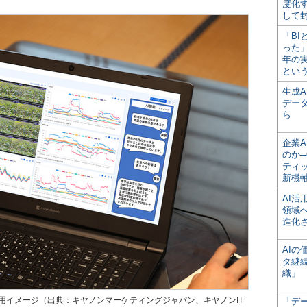
度化
して
「BI
った
年の
とい
生成
デー
ら
企業A
のか─
ティ
新機
AI
領域
進化
AI
タ継
織」
n」の利用イメージ（出典：キヤノンマーケティングジャパン、キヤノンIT
「デ