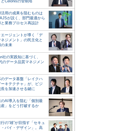
とCelonisの管制塔
AI活用の成果を阻むものは
AJSが説く、部門最適から
却と業務プロセス再設計
タエージェントが導く「デ
マネジメント」の民主化と
用の未来
san社の実践知に基づく、
時代のデータ品質マネジメン
対応のデータ基盤「レイクハ
アーキテクチャ」が、ビジ
成長を加速させる鍵に
業のAI導入を阻む「個別最
遺産」をどう打破するか
行の“雄”が目指す「セキュ
ィ・バイ・デザイン」。高