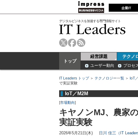
企業IT
デジタルビジネスを加速する専門情報サイト
経営課題
テクノ
トップ
ユーザー動向
プロセ
IT Leaders トップ
＞
テクノロジー一覧
＞
IoT
で実証実験
IoT／M2M
[
市場動向
]
キヤノンMJ、農家の
実証実験
2026年5月21日(木)
日川 佳三（IT Lead