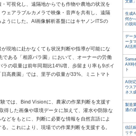
文脈」
積・可視化し、遠隔地からでも作物や農地の状況を
、ウェアラブルカメラで映像・音声を共有し、遠隔
生成
何か─
ようにした。AI画像解析基盤にはキヤノンITSの
の脱
デー
ータ
AI活
が現地に赴かなくても状況判断や指導が可能にな
証先である「相原バラ園」において、オーナーの労働
San
AX
、バラの収量は前年同期比14%増、歩留まり率も9ポイ
ト
日高農園」では、里芋の収量が33%、ミニトマト
AI
ウス
ネス
では、Bind Visionに、農家の作業判断を支援す
製造
適の
取得した画像や環境データに加えて、灌水や防除な
ルなどをもとに、判断に必要な情報を自然言語によ
する。これにより、現場での作業判断を支援する。
信託銀
リテ