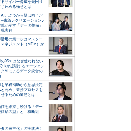
するサイバー脅威を先回り
封じ込める極意とは
とAI、ぶつかる壁は同じだ
」─東急レクリエーション5
実践が示す「データ整備」
う現実解
AI活用の第一歩はマスター
タマネジメント（MDM）か
Iの95％はなぜ使われない
Qlikが提唱するエージェン
ックAIによるデータ統合の
軸
活用を業務補助から意思決定
へと高め、業務プロセスを
させるための道筋とは
の価値を維持し続ける「デー
続供給の型」と「横断組
ータの民主化」の実践法！