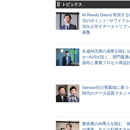
トピックス
AI Ready Dataを実現す
功のポイント─サワイグル
SOLが示すデータドリブ
基盤
生成AI活用の成果を阻む
か─AJSが説く、部門最適
脱却と業務プロセス再設
Sansan社の実践知に基づ
時代のデータ品質マネジ
製造業のAI導入を阻む「
の遺産」をどう打破する