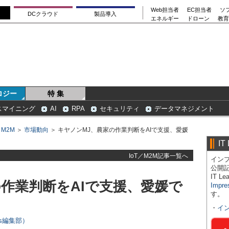
Web担当者
EC担当者
ソ
DCクラウド
製品導入
エネルギー
ドローン
教育
ロジー
特 集
スマイニング
AI
RPA
セキュリティ
データマネジメント
／M2M
＞
市場動向
＞ キヤノンMJ、農家の作業判断をAIで支援、愛媛
IT
IoT／M2M記事一覧へ
インプ
公開
IT 
作業判断をAIで支援、愛媛で
Impre
す。
・
イ
ers編集部）