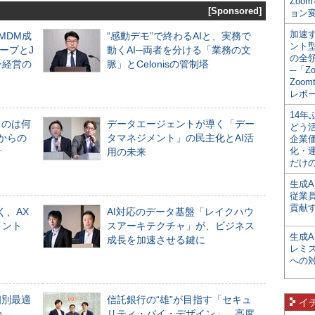
Zoo
[Sponsored]
ョン変
加速す
るMDM成
“感動デモ”で終わるAIと、実務で
ント
ープとJ
動くAI─両者を分ける「業務の文
の全
ン経営の
脈」とCelonisの管制塔
─「Z
Zoomt
レポ
14
ものは何
データエージェントが導く「デー
どう
からの
タマネジメント」の民主化とAI活
企業
化・
計
用の未来
だけの
生成A
従業
貢献す
く、AX
AI対応のデータ基盤「レイクハウ
メント
スアーキテクチャ」が、ビジネス
生成
成長を加速させる鍵に
レミ
への
個別最適
信託銀行の“雄”が目指す「セキュ
イ
か
リティ・バイ・デザイン」。高度