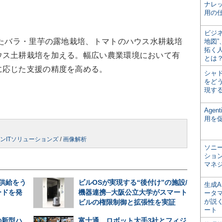
ナレ
用の仕
ビジ
たバラ・里芋の露地栽培、トマトのハウス水耕栽培
地図
拓く
ウス土耕栽培を加える。幅広い農業環境において有
とは
に応じた支援の精度を高める。
シャ
をどう
現す
Age
用を
ンITソリューションズ
/
画像解析
ソニ
ショ
マネ
期供給をう
ビルOSが実現する“後付け”の施設/
生成
ードを発
機器連携─大阪公立大学がスマート
ータ
が説く
ビルの権限制御と拡張性を実証
ート
の新型ハ
富士通、ロボット大手3社とフィジ