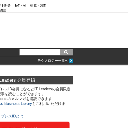
フト開発
IoT・AI
研究・調査
講座
テクノロジー一覧へ
 Leaders 会員登録
レスID会員になるとIT Leadersの会員限定
記事を読むことができます。
Leadersのメルマガを購読できます
ss Business Library
もご利用いただけま
ンプレスIDとは