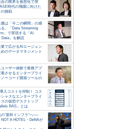
統合の限界を仮想化で突
ASE時代の飛躍に向けた
キの挑戦
の真価は「今この瞬間」の感
。「Data Streaming
form」で実現する「AI
y Data」を解説
企業で広がるAIエージェン
ためのデータマネジメント
？
たユーザー体験で業務アプ
定着させるエンタープライ
けノーコード開発ツールの
の導入コストを抑制！ コス
ンシャスなエンタープライ
ラスの仮想デスクトップ
allels RAS」とは
代の“基幹インフラ”へ──
NOT A HOTEL・DeNAが