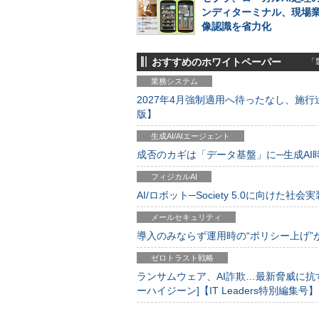
ンディターミナル、現場
像認識を省力化
おすすめのホワイトペーパー
「製
業務システム
2027年4月強制適用へ待ったなし、施行迫
版】
生成AI/AIエージェント
成否のカギは「データ基盤」に─生成AI時代
フィジカルAI
AI/ロボット─Society 5.0に向けた社会実
メールセキュリティ
導入のみならず運用時の“ポリシー上げ”が肝心
ゼロトラスト戦略
ランサムウェア、AI詐欺…最新脅威に抗
ーハイジーン]【IT Leaders特別編集号】