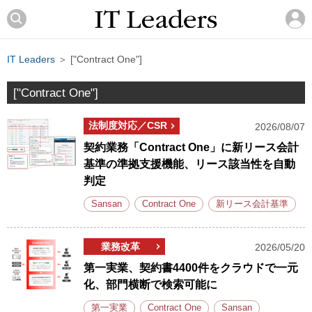
IT Leaders
＞ ["Contract One"]
["Contract One"]
法制度対応／CSR
2026/08/07
契約業務「Contract One」に新リース会計
基準の準拠支援機能、リース該当性を自動
判定
Sansan
Contract One
新リース会計基準
業務改革
2026/05/20
第一実業、契約書4400件をクラウドで一元
化、部門横断で検索可能に
第一実業
Contract One
Sansan