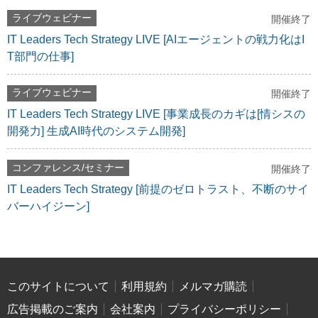
ライブウェビナー
開催終了
IT Leaders Tech Strategy LIVE [AIエージェントの戦力化はI
T部門の仕事]
ライブウェビナー
開催終了
IT Leaders Tech Strategy LIVE [事業成長のカギは[情シスの
開発力] 生成AI時代のシステム開発]
コンファレンス/セミナー
開催終了
IT Leaders Tech Strategy [前提のゼロトラスト、不断のサイ
バーハイジーン]
このサイトについて
利用規約
メルマガ購読
広告掲載のご案内
会社案内
プライバシーポリシー