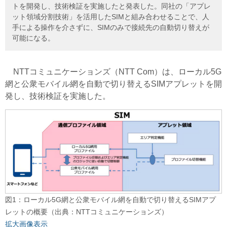
トを開発し、技術検証を実施したと発表した。同社の「アプレ
ット領域分割技術」を活用したSIMと組み合わせることで、人
手による操作を介さずに、SIMのみで接続先の自動切り替えが
可能になる。
NTTコミュニケーションズ（NTT Com）
は、ローカル5G
網と公衆モバイル網を自動で切り替えるSIMアプレットを開
発し、技術検証を実施した。
図1：ローカル5G網と公衆モバイル網を自動で切り替えるSIMアプ
レットの概要（出典：NTTコミュニケーションズ）
拡大画像表示