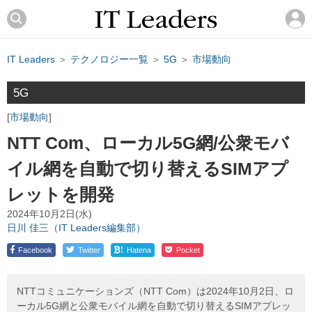
IT Leaders
＞
テクノロジー一覧
＞
5G
＞
市場動向
5G
市場動向
NTT Com、ローカル5G網/公衆モバ
イル網を自動で切り替えるSIMアプ
レットを開発
2024年10月2日(水)
日川 佳三（IT Leaders編集部）
!
Facebook
Twitter
Hatena
Pocket
NTTコミュニケーションズ（NTT Com）は2024年10月2日、ロ
ーカル5G網と公衆モバイル網を自動で切り替えるSIMアプレッ