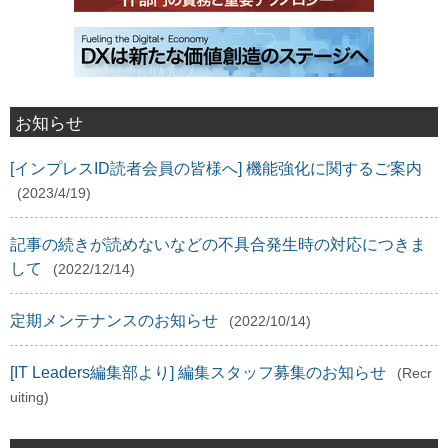
お知らせ
[インプレスID読者会員の皆様へ] 機能強化に関するご案内
(2023/4/19)
記事の続きが読めないなどの不具合発生時の対応につきま
して
(2022/12/14)
定期メンテナンスのお知らせ
(2022/10/14)
[IT Leaders編集部より] 編集スタッフ募集のお知らせ
(Recr
uiting)