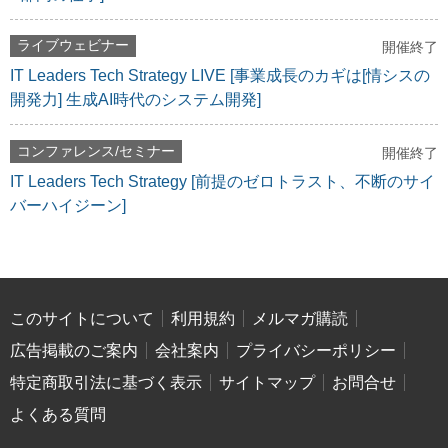
ライブウェビナー
開催終了
IT Leaders Tech Strategy LIVE [事業成長のカギは[情シスの
開発力] 生成AI時代のシステム開発]
コンファレンス/セミナー
開催終了
IT Leaders Tech Strategy [前提のゼロトラスト、不断のサイ
バーハイジーン]
このサイトについて
利用規約
メルマガ購読
広告掲載のご案内
会社案内
プライバシーポリシー
特定商取引法に基づく表示
サイトマップ
お問合せ
よくある質問