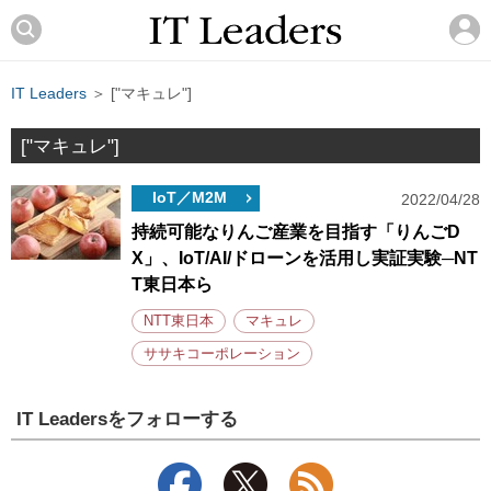
IT Leaders
＞ ["マキュレ"]
["マキュレ"]
IoT／M2M
2022/04/28
持続可能なりんご産業を目指す「りんごD
X」、IoT/AI/ドローンを活用し実証実験─NT
T東日本ら
NTT東日本
マキュレ
ササキコーポレーション
IT Leadersをフォローする