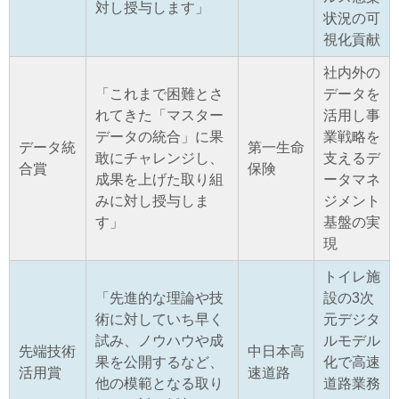
対し授与します」
状況の可
視化貢献
社内外の
「これまで困難とさ
データを
れてきた「マスター
活用し事
データの統合」に果
業戦略を
データ統
第一生命
敢にチャレンジし、
支えるデ
合賞
保険
成果を上げた取り組
ータマネ
みに対し授与しま
ジメント
す」
基盤の実
現
トイレ施
「先進的な理論や技
設の3次
術に対していち早く
元デジタ
試み、ノウハウや成
ルモデル
先端技術
中日本高
果を公開するなど、
化で高速
活用賞
速道路
他の模範となる取り
道路業務