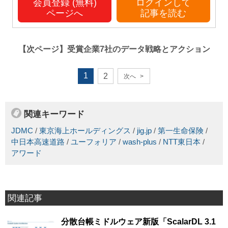
会員登録 (無料)
ログインして
ページへ
記事を読む
【次ページ】
受賞企業7社のデータ戦略とアクション
1
2
次へ
>
関連キーワード
JDMC
/
東京海上ホールディングス
/
jig.jp
/
第一生命保険
/
中日本高速道路
/
ユーフォリア
/
wash-plus
/
NTT東日本
/
アワード
関連記事
分散台帳ミドルウェア新版「ScalarDL 3.1