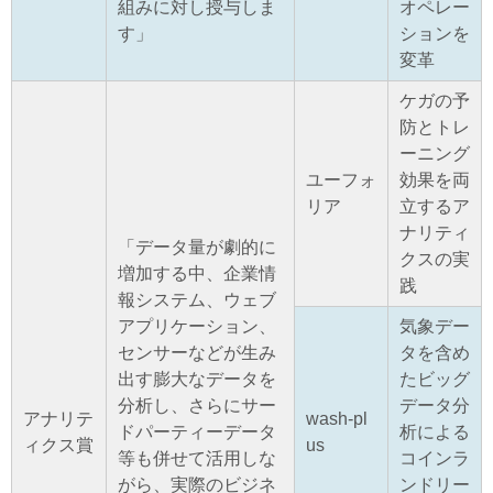
組みに対し授与しま
オペレー
す」
ションを
変革
ケガの予
防とトレ
ーニング
ユーフォ
効果を両
リア
立するア
ナリティ
「データ量が劇的に
クスの実
増加する中、企業情
践
報システム、ウェブ
アプリケーション、
気象デー
センサーなどが生み
タを含め
出す膨大なデータを
たビッグ
分析し、さらにサー
データ分
アナリテ
wash-pl
ドパーティーデータ
析による
ィクス賞
us
等も併せて活用しな
コインラ
がら、実際のビジネ
ンドリー