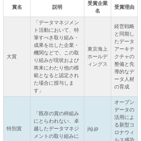
受賞企業
賞名
説明
受賞理由
名
「データマネジメン
経営戦略
ト活動において、特
と同期し
筆すべき取り組み・
たデータ
成果を出した企業・
東京海上
アーキテ
機関などで、この取
大賞
ホールデ
クチャの
り組みが現状および
ィングス
整備と先
将来にわたり他の模
導的なデ
範となると認定され
ータ人材
た場合に授与しま
の育成
す」
オープン
データの
「既存の賞の枠組み
活用によ
にとらわれない、卓
る新型コ
特別賞
越したデータマネジ
jig.jp
ロナウィ
メントの取り組みに
ルス感染