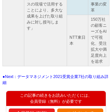
スの現場で活用する
事業の変
ことにより、多大な
革
成果を上げた取り組
150万社
みに対し授与しま
の顧客ニ
す」
ーズをAI
NTT東日
で可視
本
化、受注
拡大や満
足度向上
を追求
●Next：データマネジメント2021受賞企業7社の取り組み詳
細
この記事の続きをお読みいただくには、
会員登録（無料）が必要です