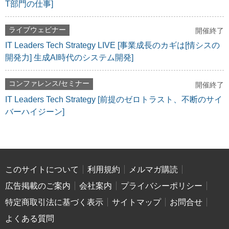
T部門の仕事]
ライブウェビナー
開催終了
IT Leaders Tech Strategy LIVE [事業成長のカギは[情シスの
開発力] 生成AI時代のシステム開発]
コンファレンス/セミナー
開催終了
IT Leaders Tech Strategy [前提のゼロトラスト、不断のサイ
バーハイジーン]
このサイトについて
利用規約
メルマガ購読
広告掲載のご案内
会社案内
プライバシーポリシー
特定商取引法に基づく表示
サイトマップ
お問合せ
よくある質問