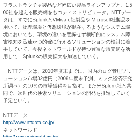
フラストラクチャ製品など幅広い製品ラインアップと、1,5
00社を超える販売網をもつディストリビュータ。NTTデー
タは、すでにSplunkとVMware社製品や Microsoft社製品を
用いて、物理環境と仮想環境が混在するようなシステム環
境においても、環境の違いを意識せず横断的にシステム障
害検知を迅速かつ的確に行えるソリューションの検討に着
手していて、今後ネットワールドが持つ豊富な販売網を活
用して、Splunkの販売拡大を加速していく。
NTTデータは、2010年度末までに、国内のログ管理ソリ
ューション市場32億円（2008年度末予測、ミック経済研究
所調べ）の10％の市場獲得を目指す。また米Splunk社と共
同で、次世代の検索ソリューションの開発を推進していく
予定という。
NTTデータ
http://www.nttdata.co.jp/
ネットワールド