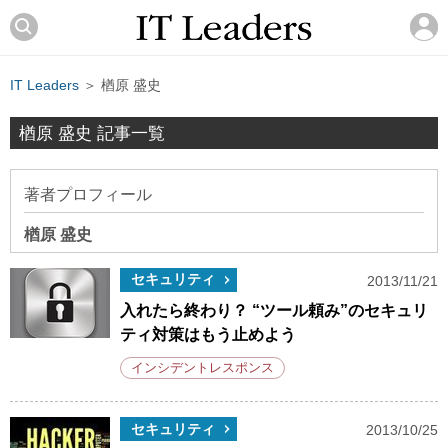
IT Leaders
＞ 楢原 盛史
楢原 盛史 記事一覧
著者プロフィール
楢原 盛史
セキュリティ
2013/11/21
入れたら終わり？ “ツール頼み”のセキュリ
ティ対策はもう止めよう
インシデントレスポンス
セキュリティ
2013/10/25