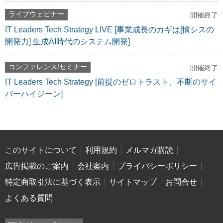
ライブウェビナー
開催終了
IT Leaders Tech Strategy LIVE [事業成長のカギは[情シスの
開発力] 生成AI時代のシステム開発]
コンファレンス/セミナー
開催終了
IT Leaders Tech Strategy [前提のゼロトラスト、不断のサイ
バーハイジーン]
このサイトについて
利用規約
メルマガ購読
広告掲載のご案内
会社案内
プライバシーポリシー
特定商取引法に基づく表示
サイトマップ
お問合せ
よくある質問