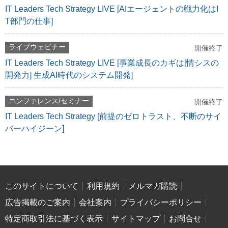
IT Leaders Tech Strategy LIVE [AIエージェントの戦力化はI
T部門の仕事]
ライブウェビナー
開催終了
IT Leaders Tech Strategy LIVE [事業成長のカギは[情シスの
開発力] 生成AI時代のシステム開発]
コンファレンス/セミナー
開催終了
IT Leaders Tech Strategy [前提のゼロトラスト、不断のサイ
バーハイジーン]
このサイトについて
利用規約
メルマガ購読
広告掲載のご案内
会社案内
プライバシーポリシー
特定商取引法に基づく表示
サイトマップ
お問合せ