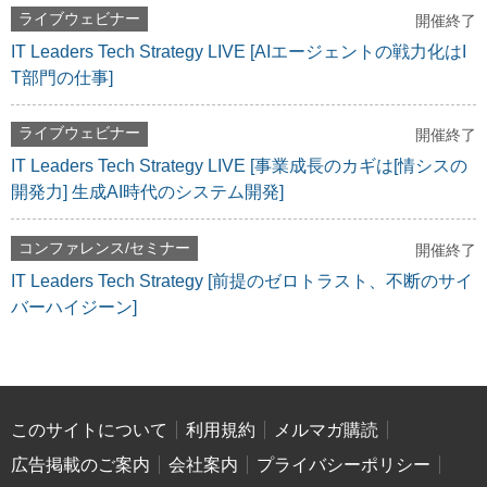
ライブウェビナー
開催終了
IT Leaders Tech Strategy LIVE [AIエージェントの戦力化はI
T部門の仕事]
ライブウェビナー
開催終了
IT Leaders Tech Strategy LIVE [事業成長のカギは[情シスの
開発力] 生成AI時代のシステム開発]
コンファレンス/セミナー
開催終了
IT Leaders Tech Strategy [前提のゼロトラスト、不断のサイ
バーハイジーン]
このサイトについて
利用規約
メルマガ購読
広告掲載のご案内
会社案内
プライバシーポリシー