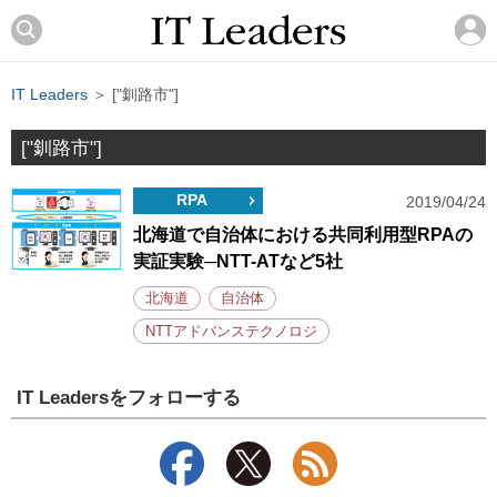
IT Leaders
＞ ["釧路市"]
["釧路市"]
RPA
2019/04/24
北海道で自治体における共同利用型RPAの
実証実験─NTT-ATなど5社
北海道
自治体
NTTアドバンステクノロジ
IT Leadersをフォローする