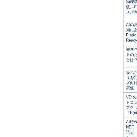
物理
破。C
スズ
AI
知にある
Plat
Read
先進
トの
とは
優れ
リを
ズ向
実像
VDI
トコ
ズク
「Par
AI時
NEC・
語る