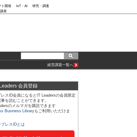
フト開発
IoT・AI
研究・調査
講座
経営課題一覧へ
 Leaders 会員登録
レスID会員になるとIT Leadersの会員限定
記事を読むことができます。
Leadersのメルマガを購読できます
ss Business Library
もご利用いただけま
ンプレスIDとは