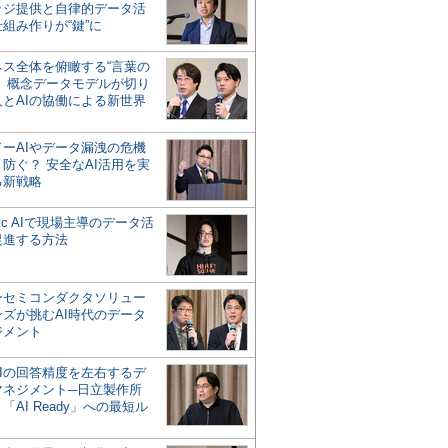
ッジ提供と自律的データ活
組み作りが“鍵”に
ネス全体を俯瞰する“言葉の
”、概念データモデルが切り
人とAIの協働による新世界
？
ドーAIやデータ漏洩の危機
防ぐ？ 安全なAI活用を実
る新戦略
ntic AIで現場主導のデータ活
促進する方法
ーセミコンダクタソリュー
ンズが挑むAI時代のデータ
ジメント
AIの回答精度を左右するデ
マネジメント─日立製作所
「AI Ready」への最短ル