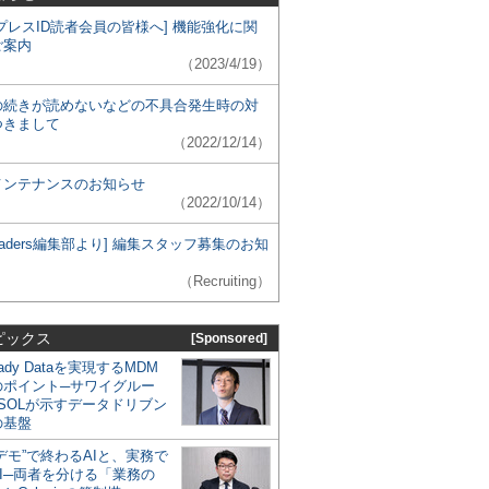
プレスID読者会員の皆様へ] 機能強化に関
ご案内
（2023/4/19）
の続きが読めないなどの不具合発生時の対
つきまして
（2022/12/14）
メンテナンスのお知らせ
（2022/10/14）
 Leaders編集部より] 編集スタッフ募集のお知
（Recruiting）
ピックス
[Sponsored]
eady Dataを実現するMDM
のポイント─サワイグルー
SOLが示すデータドリブン
の基盤
デモ”で終わるAIと、実務で
I─両者を分ける「業務の