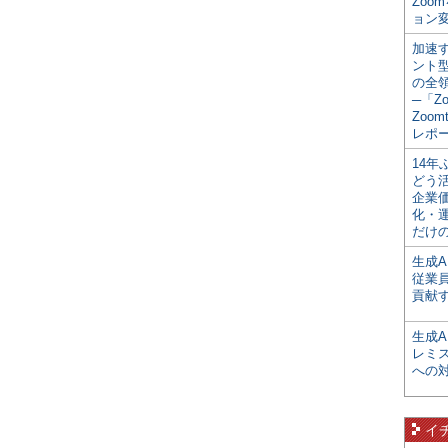
Zoo
ョン変
加速す
ント
の全
─「Z
Zoomt
レポ
14
どう
企業
化・
だけの
生成A
従業
貢献す
生成
レミ
への
イ