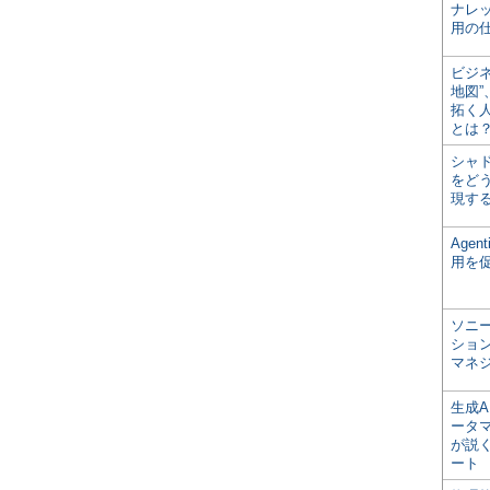
ナレ
用の仕
ビジ
地図
拓く
とは
シャ
をどう
現す
Age
用を
ソニ
ショ
マネ
生成
ータ
が説く
ート