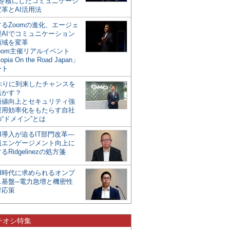
mを核にしたコミュニケーシ
革とAI活用法
るZoomの進化、エージェ
型AIでコミュニケーション
領域を変革
oom主催リアルイベント
opia On the Road Japan」
ート
年ぶりに到来したチャンスを
活かす？
価値向上とセキュリティ強
運用効率化をもたらす自社
“ドメイン”とは
I導入が迫るIT部門改革―
員エンゲージメント向上に
るRidgelinezの処方箋
AI時代に求められるオンプ
ス基盤─電力急増と機密性
対応策
チオシ特集