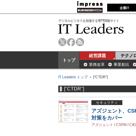
企業IT
デジタルビジネスを加速する専門情報サイト
経営課題
テクノ
トップ
業務改革
事業創出
IT Leaders トップ
＞ ["CTDR"]
["CTDR"]
セキュリティ
アズジェント、CSP
対策をカバー
アズジェント
/
CSPM
/
CI