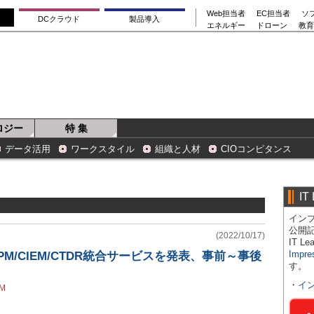
Web担当者
EC担当者
ソ
DCクラウド
製品導入
エネルギー
ドローン
教育
ロジー
特 集
データ活用
ワークスタイル
組織と人材
CIOコンピタンス
IT
インプ
公開
(2022/10/17)
IT 
Impre
M/CIEM/CTDR統合サービスを発表、事前～事後
す。
・
イ
EM