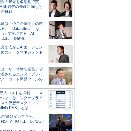
統合の限界を仮想化で突
ASE時代の飛躍に向けた
キの挑戦
の真価は「今この瞬間」の感
。「Data Streaming
form」で実現する「AI
y Data」を解説
企業で広がるAIエージェン
ためのデータマネジメント
？
たユーザー体験で業務アプ
定着させるエンタープライ
けノーコード開発ツールの
の導入コストを抑制！ コス
ンシャスなエンタープライ
ラスの仮想デスクトップ
allels RAS」とは
代の“基幹インフラ”へ──
NOT A HOTEL・DeNAが