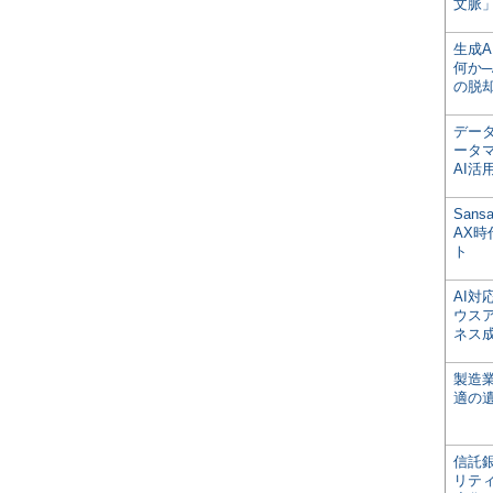
文脈」
生成
何か─
の脱
デー
ータ
AI活
San
AX
ト
AI
ウス
ネス
製造
適の
信託銀
リテ