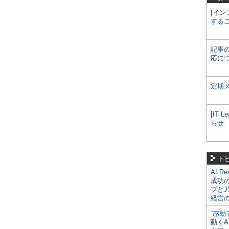
[イン
する
記事
応に
定期
[IT
らせ
ト
AI R
成功
プとJ
経営
“感動
動くA