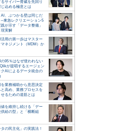
するサイバー脅威を先回り
封じ込める極意とは
とAI、ぶつかる壁は同じだ
」─東急レクリエーション5
実践が示す「データ整備」
う現実解
AI活用の第一歩はマスター
タマネジメント（MDM）か
Iの95％はなぜ使われない
Qlikが提唱するエージェン
ックAIによるデータ統合の
軸
活用を業務補助から意思決定
へと高め、業務プロセスを
させるための道筋とは
の価値を維持し続ける「デー
続供給の型」と「横断組
ータの民主化」の実践法！