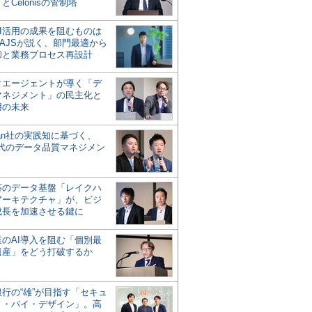
とCelonisの管制塔
AI活用の成果を阻むものは
AJSが説く、部門最適から
却と業務プロセス再設計
タエージェントが導く「デ
マネジメント」の民主化と
用の未来
san社の実践知に基づく、
時代のデータ品質マネジメン
対応のデータ基盤「レイクハ
アーキテクチャ」が、ビジ
成長を加速させる鍵に
業のAI導入を阻む「個別最
遺産」をどう打破するか
行の“雄”が目指す「セキュ
ィ・バイ・デザイン」。高