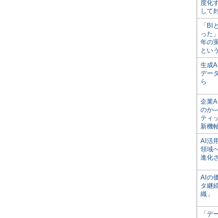
度化
して
「BI
った
年の
とい
生成
デー
ら
企業A
のか─
ティ
新機
AI
領域
進化
AI
タ継
織」
「デ