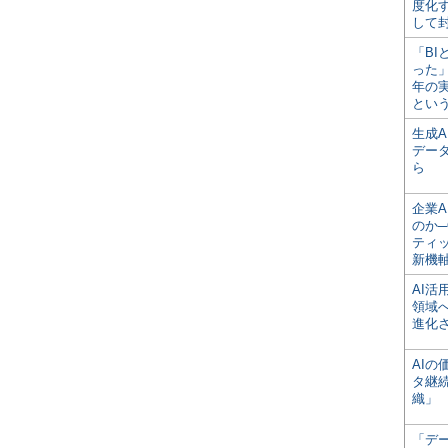
度化
して
「BI
った
年の
とい
生成
デー
ら
企業A
のか─
ティ
新機
AI
領域
進化
AI
タ継
織」
「デ