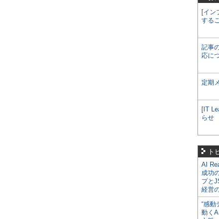
[イン
する
記事
応に
定期
[IT
らせ
ト
AI R
成功
プとJ
経営
“感動
動くA