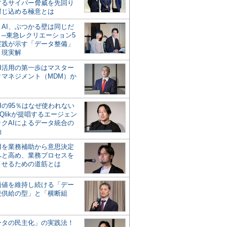
するサイバー脅威を先回り
封じ込める極意とは
とAI、ぶつかる壁は同じだ
」─東急レクリエーション5
実践が示す「データ整備」
う現実解
AI活用の第一歩はマスター
タマネジメント（MDM）か
Iの95％はなぜ使われない
Qlikが提唱するエージェン
ックAIによるデータ統合の
軸
活用を業務補助から意思決定
へと高め、業務プロセスを
させるための道筋とは
の価値を維持し続ける「デー
続供給の型」と「横断組
ータの民主化」の実践法！