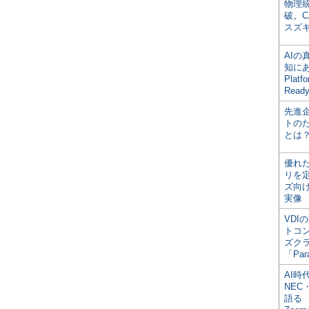
物理
破。C
スズ
AI
知にある
Plat
Read
先進
トの
とは
優れ
リを
ズ向
実像
VDI
トコ
ズク
「Par
AI時
NEC・
語る