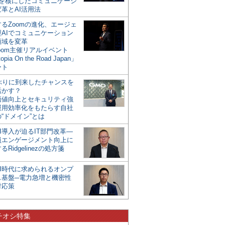
mを核にしたコミュニケーシ
革とAI活用法
るZoomの進化、エージェ
型AIでコミュニケーション
領域を変革
oom主催リアルイベント
opia On the Road Japan」
ート
年ぶりに到来したチャンスを
活かす？
価値向上とセキュリティ強
運用効率化をもたらす自社
“ドメイン”とは
I導入が迫るIT部門改革―
員エンゲージメント向上に
るRidgelinezの処方箋
AI時代に求められるオンプ
ス基盤─電力急増と機密性
対応策
チオシ特集