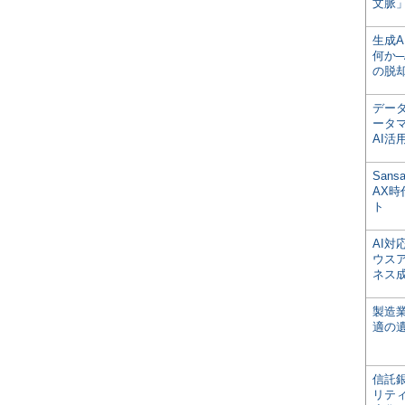
文脈」
生成
何か─
の脱
デー
ータ
AI活
San
AX
ト
AI
ウス
ネス
製造
適の
信託銀
リテ