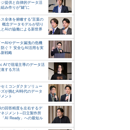
ッジ提供と自律的データ活
組み作りが“鍵”に
ネス全体を俯瞰する“言葉の
”、概念データモデルが切り
人とAIの協働による新世界
？
ドーAIやデータ漏洩の危機
防ぐ？ 安全なAI活用を実
る新戦略
ntic AIで現場主導のデータ活
促進する方法
ーセミコンダクタソリュー
ンズが挑むAI時代のデータ
ジメント
AIの回答精度を左右するデ
マネジメント─日立製作所
「AI Ready」への最短ル