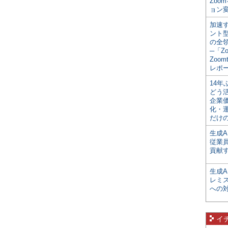
Zoo
ョン変
加速す
ント
の全
─「Z
Zoomt
レポ
14
どう
企業
化・
だけの
生成A
従業
貢献す
生成
レミ
への
イ