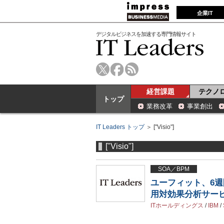
企業IT
デジタルビジネスを加速する専門情報サイト
経営課題
テクノ
トップ
業務改革
事業創出
IT Leaders トップ
＞ ["Visio"]
["Visio"]
SOA／BPM
ユーフィット、6週
用対効果分析サー
ITホールディングス
/
IBM
/