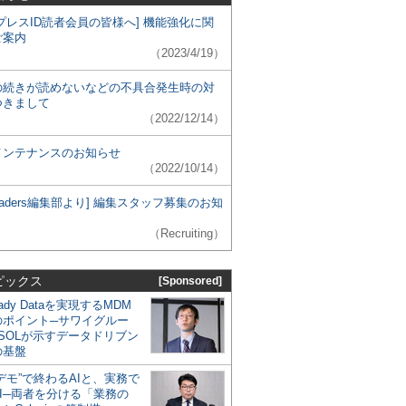
プレスID読者会員の皆様へ] 機能強化に関
ご案内
（2023/4/19）
の続きが読めないなどの不具合発生時の対
つきまして
（2022/12/14）
メンテナンスのお知らせ
（2022/10/14）
 Leaders編集部より] 編集スタッフ募集のお知
（Recruiting）
ピックス
[Sponsored]
eady Dataを実現するMDM
のポイント─サワイグルー
SOLが示すデータドリブン
の基盤
デモ”で終わるAIと、実務で
I─両者を分ける「業務の