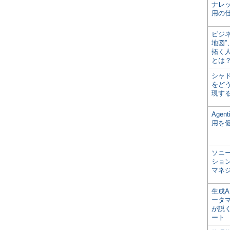
ナレ
用の仕
ビジ
地図
拓く
とは
シャ
をどう
現す
Age
用を
ソニ
ショ
マネ
生成
ータ
が説く
ート