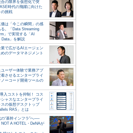
統合の限界を仮想化で突
ASE時代の飛躍に向けた
キの挑戦
の真価は「今この瞬間」の感
。「Data Streaming
form」で実現する「AI
y Data」を解説
企業で広がるAIエージェン
ためのデータマネジメント
？
たユーザー体験で業務アプ
定着させるエンタープライ
けノーコード開発ツールの
の導入コストを抑制！ コス
ンシャスなエンタープライ
ラスの仮想デスクトップ
allels RAS」とは
代の“基幹インフラ”へ──
NOT A HOTEL・DeNAが