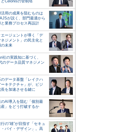
とCelonisの管制塔
AI活用の成果を阻むものは
AJSが説く、部門最適から
却と業務プロセス再設計
タエージェントが導く「デ
マネジメント」の民主化と
用の未来
san社の実践知に基づく、
時代のデータ品質マネジメン
対応のデータ基盤「レイクハ
アーキテクチャ」が、ビジ
成長を加速させる鍵に
業のAI導入を阻む「個別最
遺産」をどう打破するか
行の“雄”が目指す「セキュ
ィ・バイ・デザイン」。高