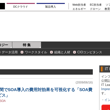
Web担当者
EC担当者
ソ
DCクラウド
製品導入
エネルギー
ドローン
教育
ロジー
特 集
データ活用
ワークスタイル
組織と人材
CIOコンピタンス
IT
インプ
公開
(2009/06/16)
IT 
Impre
間でSOA導入の費用対効果を可視化する「SOA費
す。
ビス」
・
イ
SOA