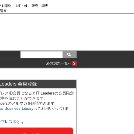
フト開発
IoT・AI
研究・調査
講座
経営課題一覧へ
 Leaders 会員登録
レスID会員になるとIT Leadersの会員限定
記事を読むことができます。
Leadersのメルマガを購読できます
ss Business Library
もご利用いただけま
ンプレスIDとは