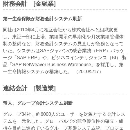
財務会計 [金融業]
第一生命保険が財務会計システム刷新
同社は2010年4月に相互会社から株式会社へと組織変更
し、東証一部に上場。業績開示の早期化や月次業績管理体
制の整備など、財務会計システムの見直しが急務となって
いた。システムはSAPジャパンの統合業務（ERP）パッケ
ージ「SAP ERP」や、ビジネスインテリジェンス（BI） 製
品「SAP NetWeaver Business Warehouse」を採用し、第
一生命情報システムが構築した。 （2010/5/17）
連結会計 [製造業]
帝人、グループ会計システム刷新
グループ34社、約6000人のユーザーを対象とする会計シス
テムを一元化した。グローバルでの競争優位性の確立・維
持を目的に進めているグループ基盤システム統一プロジェ