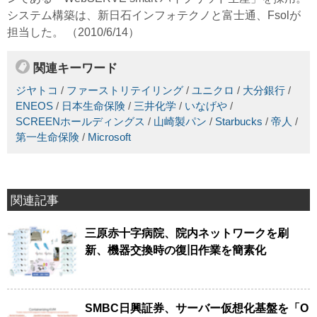
システム構築は、新日石インフォテクノと富士通、Fsolが
担当した。 （2010/6/14）
関連キーワード
ジヤトコ
/
ファーストリテイリング
/
ユニクロ
/
大分銀行
/
ENEOS
/
日本生命保険
/
三井化学
/
いなげや
/
SCREENホールディングス
/
山崎製パン
/
Starbucks
/
帝人
/
第一生命保険
/
Microsoft
関連記事
三原赤十字病院、院内ネットワークを刷
新、機器交換時の復旧作業を簡素化
SMBC日興証券、サーバー仮想化基盤を「O