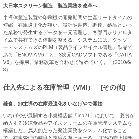
大日本スクリーン製造、製造業務を改革へ
半導体製造装置や印刷機の開発期間や生産リードタイムの
短縮、在庫適正化が狙い。設計や製造、調達、納品といっ
た業務で発生するデータを一元管理し、各部門がリアルタ
イムで共有できる体制を整える。システムには、ダッソ
ー・システムズのPLM（製品ライフサイクル管理）製品で
ある「ENOVIA V6」と、3次元CADソフトである「CATIA
V6」を採用。業務改革も合わせて進めていく。 （2010/6/
8）
仕入先による在庫管理（VMI） [その他]
菱食、卸主導の在庫最適化をいなげやで開始
いなげやが展開する小規模店舗「ina21」において、菱食が
納入する冷凍食品やアイスクリームの在庫管理システムを
構築した。属人的だった発注業務をシステム化すること
で、在庫管理の精度と速度を向上させる。POSの売上情報