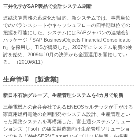
三井化学がSAP製品で会計システム刷新
連結決算業務の迅速化が目的。新システムでは、事業単位
でのバランスシートやキャッシュフローの四半期単位での
把握を可能にした。システムにはSAPジャパンの連結会計
パッケージ「SAP BusinessObjects Financial Consolidatio
n」を採用し、TISが構築した。2007年にシステム刷新の検
討を始め、2009年10月の決算から全面運用を開始してい
る。 （2010/6/11）
生産管理 [製造業]
新日本石油グループ、生産管理システムを4カ月で刷新
三菱電機との合弁会社であるENEOSセルテックが手がける
家庭用燃料電池の企画開発やシステム設計、生産管理とい
った業務システムを再構築した。富士通システムソリュー
ションズ（Fsol）の組立製造業向け生産管理ソリューショ
ンである「WebSERVE smart ハイブリッド生産」を採用。