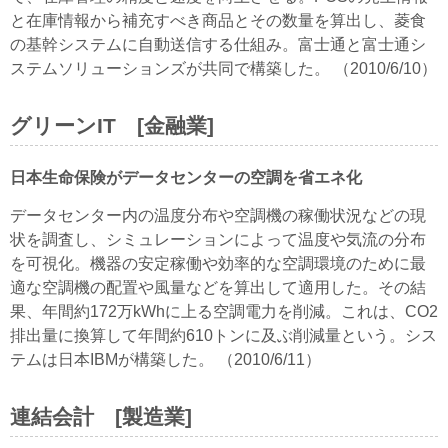
と在庫情報から補充すべき商品とその数量を算出し、菱食
の基幹システムに自動送信する仕組み。富士通と富士通シ
ステムソリューションズが共同で構築した。 （2010/6/10）
グリーンIT [金融業]
日本生命保険がデータセンターの空調を省エネ化
データセンター内の温度分布や空調機の稼働状況などの現
状を調査し、シミュレーションによって温度や気流の分布
を可視化。機器の安定稼働や効率的な空調環境のために最
適な空調機の配置や風量などを算出して適用した。その結
果、年間約172万kWhに上る空調電力を削減。これは、CO2
排出量に換算して年間約610トンに及ぶ削減量という。シス
テムは日本IBMが構築した。 （2010/6/11）
連結会計 [製造業]