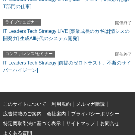
T部門の仕事]
ライブウェビナー
開催終了
IT Leaders Tech Strategy LIVE [事業成長のカギは[情シスの
開発力] 生成AI時代のシステム開発]
コンファレンス/セミナー
開催終了
IT Leaders Tech Strategy [前提のゼロトラスト、不断のサイ
バーハイジーン]
このサイトについて
利用規約
メルマガ購読
広告掲載のご案内
会社案内
プライバシーポリシー
特定商取引法に基づく表示
サイトマップ
お問合せ
よくある質問