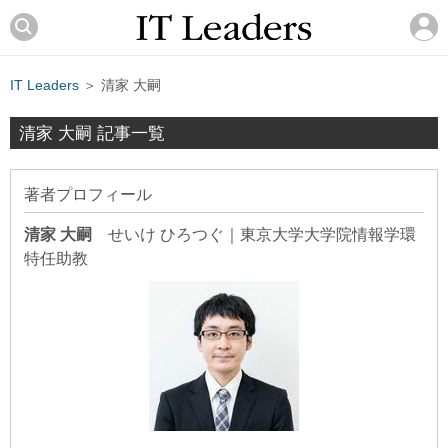
IT Leaders
＞ 清家 大嗣
清家 大嗣 記事一覧
著者プロフィール
清家 大嗣
せいけ ひろつぐ
｜
東京大学大学院情報学環
特任助教