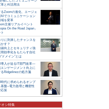
mを核にしたコミュニケーシ
革とAI活用法
るZoomの進化、エージェ
型AIでコミュニケーション
領域を変革
oom主催リアルイベント
opia On the Road Japan」
ート
年ぶりに到来したチャンスを
活かす？
価値向上とセキュリティ強
運用効率化をもたらす自社
“ドメイン”とは
I導入が迫るIT部門改革―
員エンゲージメント向上に
るRidgelinezの処方箋
AI時代に求められるオンプ
ス基盤─電力急増と機密性
対応策
チオシ特集