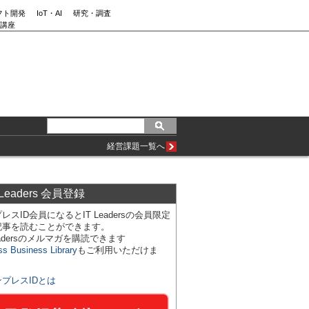
フト開発
IoT・AI
研究・調査
講座
経営課題一覧へ
 Leaders 会員登録
レスID会員になるとIT Leadersの会員限定
記事を読むことができます。
Leadersのメルマガを購読できます
ss Business Library
もご利用いただけま
ンプレスIDとは