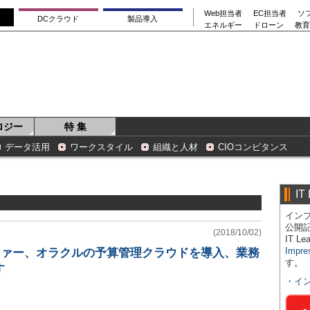
Web担当者
EC担当者
ソ
DCクラウド
製品導入
エネルギー
ドローン
教育
ロジー
特 集
データ活用
ワークスタイル
組織と人材
CIOコンピタンス
IT
インプ
公開
(2018/10/02)
IT 
Impre
ファー、オラクルの予算管理クラウドを導入、業務
す。
す
・
イ