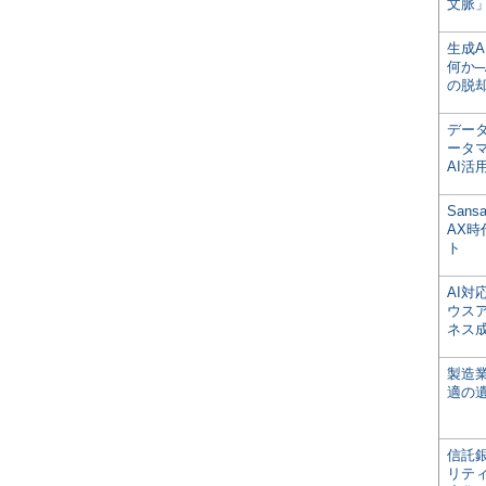
文脈」
生成
何か─
の脱
デー
ータ
AI活
San
AX
ト
AI
ウス
ネス
製造
適の
信託銀
リテ