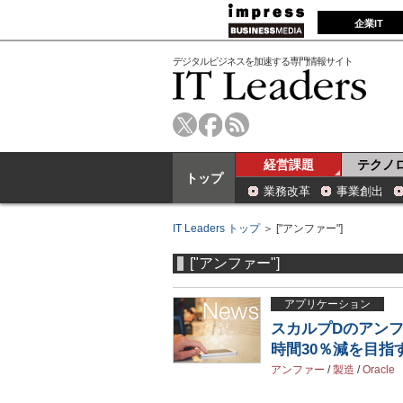
企業IT
デジタルビジネスを加速する専門情報サイト
経営課題
テクノ
トップ
業務改革
事業創出
IT Leaders トップ
＞ ["アンファー"]
["アンファー"]
アプリケーション
スカルプDのアン
時間30％減を目指
アンファー
/
製造
/
Oracle