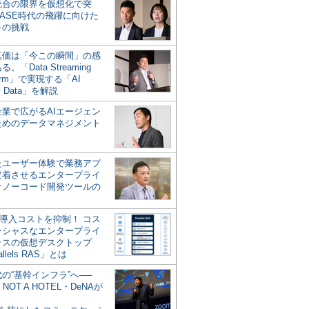
統合の限界を仮想化で突
ASE時代の飛躍に向けた
キの挑戦
の真価は「今この瞬間」の感
。「Data Streaming
form」で実現する「AI
y Data」を解説
企業で広がるAIエージェン
ためのデータマネジメント
？
たユーザー体験で業務アプ
定着させるエンタープライ
けノーコード開発ツールの
の導入コストを抑制！ コス
ンシャスなエンタープライ
ラスの仮想デスクトップ
allels RAS」とは
代の“基幹インフラ”へ──
NOT A HOTEL・DeNAが