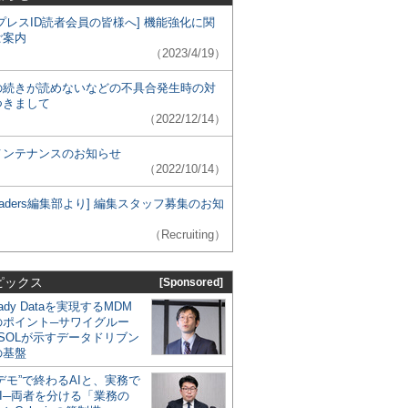
プレスID読者会員の皆様へ] 機能強化に関
ご案内
（2023/4/19）
の続きが読めないなどの不具合発生時の対
つきまして
（2022/12/14）
メンテナンスのお知らせ
（2022/10/14）
 Leaders編集部より] 編集スタッフ募集のお知
（Recruiting）
ピックス
[Sponsored]
eady Dataを実現するMDM
のポイント─サワイグルー
SOLが示すデータドリブン
の基盤
デモ”で終わるAIと、実務で
I─両者を分ける「業務の