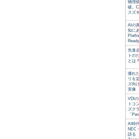
物理
破。C
スズ
AI
知にある
Plat
Read
先進
トの
とは
優れ
リを
ズ向
実像
VDI
トコ
ズク
「Par
AI時
NEC・
語る