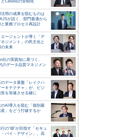
とCelonisの管制塔
AI活用の成果を阻むものは
AJSが説く、部門最適から
却と業務プロセス再設計
タエージェントが導く「デ
マネジメント」の民主化と
用の未来
san社の実践知に基づく、
時代のデータ品質マネジメン
対応のデータ基盤「レイクハ
アーキテクチャ」が、ビジ
成長を加速させる鍵に
業のAI導入を阻む「個別最
遺産」をどう打破するか
行の“雄”が目指す「セキュ
ィ・バイ・デザイン」。高