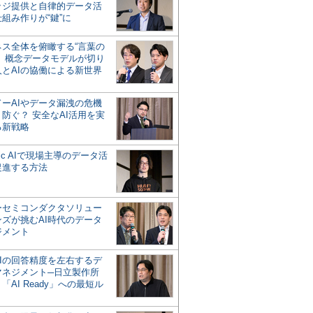
ッジ提供と自律的データ活
組み作りが“鍵”に
ネス全体を俯瞰する“言葉の
”、概念データモデルが切り
人とAIの協働による新世界
？
ドーAIやデータ漏洩の危機
防ぐ？ 安全なAI活用を実
る新戦略
ntic AIで現場主導のデータ活
促進する方法
ーセミコンダクタソリュー
ンズが挑むAI時代のデータ
ジメント
AIの回答精度を左右するデ
マネジメント─日立製作所
「AI Ready」への最短ル