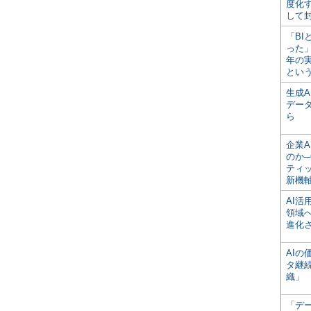
度化
して
「BI
った
年の
とい
生成
デー
ら
企業A
のか─
ティ
新機
AI
領域
進化
AI
タ継
織」
「デ