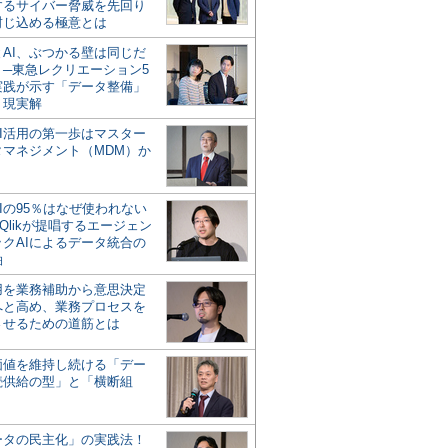
するサイバー脅威を先回り
封じ込める極意とは
とAI、ぶつかる壁は同じだ
」─東急レクリエーション5
実践が示す「データ整備」
う現実解
AI活用の第一歩はマスター
タマネジメント（MDM）か
Iの95％はなぜ使われない
Qlikが提唱するエージェン
ックAIによるデータ統合の
軸
活用を業務補助から意思決定
へと高め、業務プロセスを
させるための道筋とは
の価値を維持し続ける「デー
続供給の型」と「横断組
ータの民主化」の実践法！