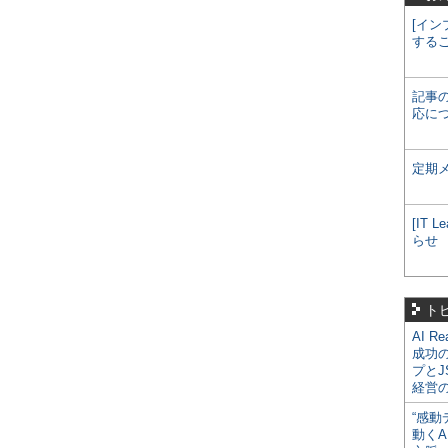
[イン
する
記事
応に
定期
[IT
らせ
ト
AI R
成功
プとJ
経営
“感動
動くA