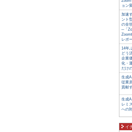
Zoo
ョン変
加速す
ント
の全
─「Z
Zoomt
レポ
14
どう
企業
化・
だけの
生成A
従業
貢献す
生成
レミ
への
イ