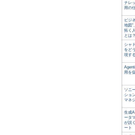
ナレ
用の仕
ビジ
地図
拓く
とは
シャ
をどう
現す
Age
用を
ソニ
ショ
マネ
生成
ータ
が説く
ート