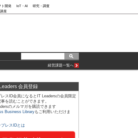
フト開発
IoT・AI
研究・調査
講座
経営課題一覧へ
 Leaders 会員登録
レスID会員になるとIT Leadersの会員限定
記事を読むことができます。
Leadersのメルマガを購読できます
ss Business Library
もご利用いただけま
ンプレスIDとは