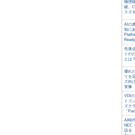
物理
破。C
スズ
AI
知にある
Plat
Read
先進
トの
とは
優れ
リを
ズ向
実像
VDI
トコ
ズク
「Par
AI時
NEC・
語る