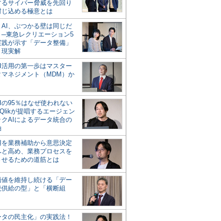
するサイバー脅威を先回り
封じ込める極意とは
とAI、ぶつかる壁は同じだ
」─東急レクリエーション5
実践が示す「データ整備」
う現実解
AI活用の第一歩はマスター
タマネジメント（MDM）か
Iの95％はなぜ使われない
Qlikが提唱するエージェン
ックAIによるデータ統合の
軸
活用を業務補助から意思決定
へと高め、業務プロセスを
させるための道筋とは
の価値を維持し続ける「デー
続供給の型」と「横断組
ータの民主化」の実践法！