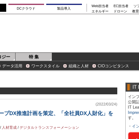
Web担当者
EC担当者
ソ
DCクラウド
製品導入
エネルギー
ドローン
教育
ロジー
特 集
データ活用
ワークスタイル
組織と人材
CIOコンピタンス
IT
インプ
公開
(2022/03/24)
IT 
Impre
ープDX推進計画を策定、「全社員DX人財化」を
す。
・
イ
/
人材育成
/
デジタルトランスフォーメーション