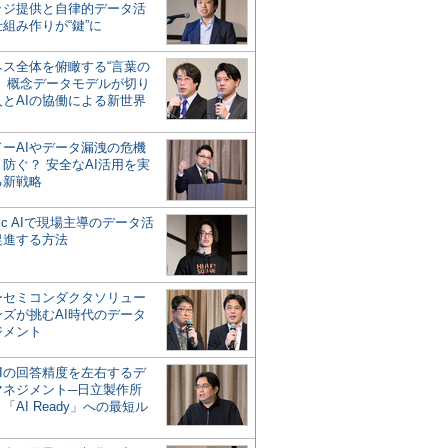
ッジ提供と自律的データ活
組み作りが“鍵”に
ネス全体を俯瞰する“言葉の
”、概念データモデルが切り
人とAIの協働による新世界
？
ドーAIやデータ漏洩の危機
防ぐ？ 安全なAI活用を実
る新戦略
ntic AIで現場主導のデータ活
促進する方法
ーセミコンダクタソリュー
ンズが挑むAI時代のデータ
ジメント
AIの回答精度を左右するデ
マネジメント─日立製作所
「AI Ready」への最短ル