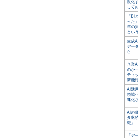
度化
して
「BI
った
年の
とい
生成
デー
ら
企業A
のか─
ティ
新機
AI
領域
進化
AI
タ継
織」
「デ