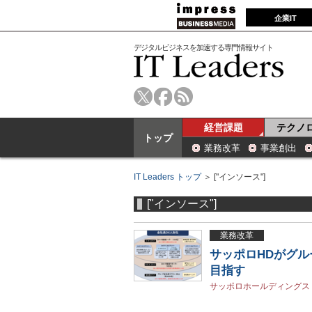
企業IT
デジタルビジネスを加速する専門情報サイト
経営課題
テクノ
トップ
業務改革
事業創出
IT Leaders トップ
＞ ["インソース"]
["インソース"]
業務改革
サッポロHDがグル
目指す
サッポロホールディングス