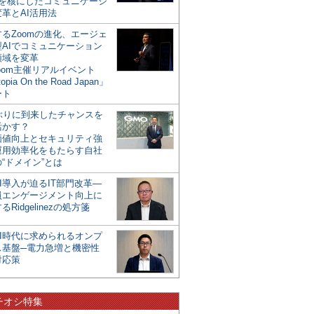
mを核にしたコミュニケーシ
革とAI活用法
るZoomの進化、エージェ
型AIでコミュニケーション
領域を変革
oom主催リアルイベント
opia On the Road Japan」
ート
年ぶりに到来したチャンスを
活かす？
価値向上とセキュリティ強
運用効率化をもたらす自社
“ドメイン”とは
I導入が迫るIT部門改革―
員エンゲージメント向上に
るRidgelinezの処方箋
AI時代に求められるオンプ
ス基盤─電力急増と機密性
対応策
チオシ特集