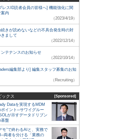
プレスID読者会員の皆様へ] 機能強化に関
ご案内
（2023/4/19）
の続きが読めないなどの不具合発生時の対
つきまして
（2022/12/14）
メンテナンスのお知らせ
（2022/10/14）
 Leaders編集部より] 編集スタッフ募集のお知
（Recruiting）
ピックス
[Sponsored]
eady Dataを実現するMDM
のポイント─サワイグルー
SOLが示すデータドリブン
の基盤
デモ”で終わるAIと、実務で
I─両者を分ける「業務の