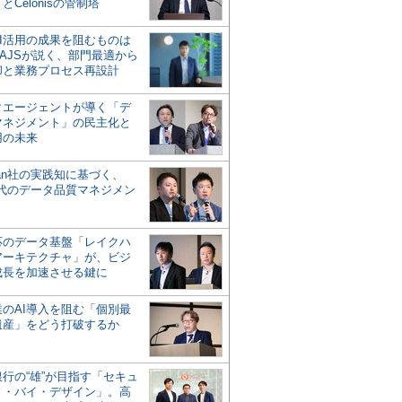
とCelonisの管制塔
AI活用の成果を阻むものは
AJSが説く、部門最適から
却と業務プロセス再設計
タエージェントが導く「デ
マネジメント」の民主化と
用の未来
san社の実践知に基づく、
時代のデータ品質マネジメン
対応のデータ基盤「レイクハ
アーキテクチャ」が、ビジ
成長を加速させる鍵に
業のAI導入を阻む「個別最
遺産」をどう打破するか
行の“雄”が目指す「セキュ
ィ・バイ・デザイン」。高