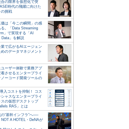
統合の限界を仮想化で突
ASE時代の飛躍に向けた
キの挑戦
の真価は「今この瞬間」の感
。「Data Streaming
form」で実現する「AI
y Data」を解説
企業で広がるAIエージェン
ためのデータマネジメント
？
たユーザー体験で業務アプ
定着させるエンタープライ
けノーコード開発ツールの
の導入コストを抑制！ コス
ンシャスなエンタープライ
ラスの仮想デスクトップ
allels RAS」とは
代の“基幹インフラ”へ──
NOT A HOTEL・DeNAが