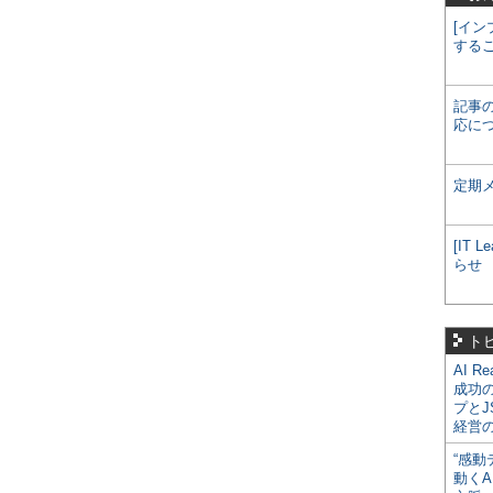
[イン
する
記事
応に
定期
[IT
らせ
ト
AI R
成功
プとJ
経営
“感動
動くA