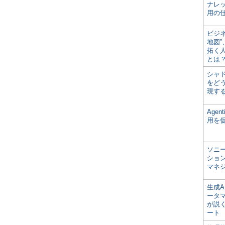
ナレ
用の仕
ビジ
地図
拓く
とは
シャ
をどう
現す
Age
用を
ソニ
ショ
マネ
生成
ータ
が説く
ート