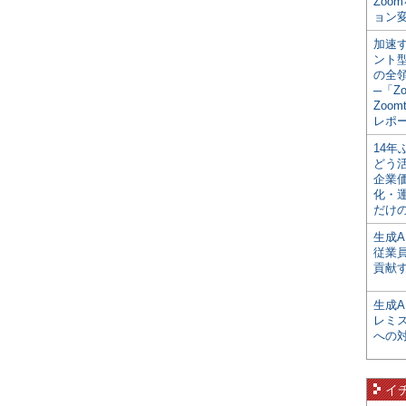
Zoo
ョン変
加速す
ント
の全
─「Z
Zoomt
レポ
14
どう
企業
化・
だけの
生成A
従業
貢献す
生成
レミ
への
イ