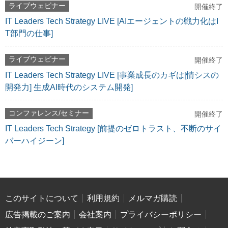
ライブウェビナー
開催終了
IT Leaders Tech Strategy LIVE [AIエージェントの戦力化はI
T部門の仕事]
ライブウェビナー
開催終了
IT Leaders Tech Strategy LIVE [事業成長のカギは[情シスの
開発力] 生成AI時代のシステム開発]
コンファレンス/セミナー
開催終了
IT Leaders Tech Strategy [前提のゼロトラスト、不断のサイ
バーハイジーン]
このサイトについて
利用規約
メルマガ購読
広告掲載のご案内
会社案内
プライバシーポリシー