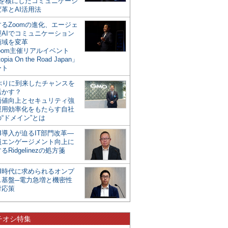
mを核にしたコミュニケーシ
革とAI活用法
るZoomの進化、エージェ
型AIでコミュニケーション
領域を変革
oom主催リアルイベント
opia On the Road Japan」
ート
年ぶりに到来したチャンスを
活かす？
価値向上とセキュリティ強
運用効率化をもたらす自社
“ドメイン”とは
I導入が迫るIT部門改革―
員エンゲージメント向上に
るRidgelinezの処方箋
AI時代に求められるオンプ
ス基盤─電力急増と機密性
対応策
チオシ特集