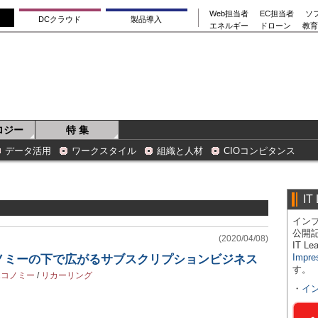
Web担当者
EC担当者
ソ
DCクラウド
製品導入
エネルギー
ドローン
教育
ロジー
特 集
データ活用
ワークスタイル
組織と人材
CIOコンピタンス
IT
インプ
公開
(2020/04/08)
IT 
Impre
コノミーの下で広がるサブスクリプションビジネス
す。
エコノミー
/
リカーリング
・
イ