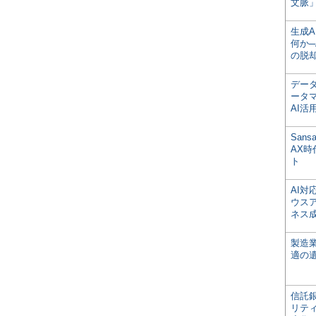
文脈」
生成
何か─
の脱
デー
ータ
AI活
San
AX
ト
AI
ウス
ネス
製造
適の
信託銀
リテ