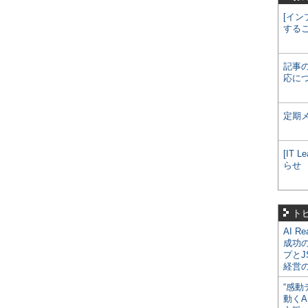
[イン
する
記事
応に
定期
[IT
らせ
ト
AI R
成功
プとJ
経営
“感動
動くA