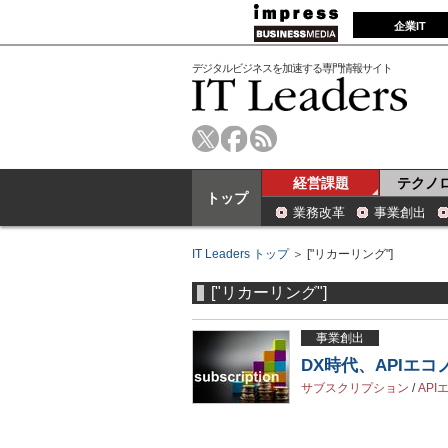
企業IT
デジタルビジネスを加速する専門情報サイト
経営課題
テクノ
トップ
業務改革
事業創出
IT Leaders トップ
＞ ["リカーリング"]
["リカーリング"]
事業創出
DX時代、APIエ
サブスクリプション
/
API