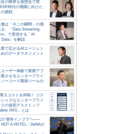
統合の限界を仮想化で突
ASE時代の飛躍に向けた
キの挑戦
の真価は「今この瞬間」の感
。「Data Streaming
form」で実現する「AI
y Data」を解説
企業で広がるAIエージェン
ためのデータマネジメント
？
たユーザー体験で業務アプ
定着させるエンタープライ
けノーコード開発ツールの
の導入コストを抑制！ コス
ンシャスなエンタープライ
ラスの仮想デスクトップ
allels RAS」とは
代の“基幹インフラ”へ──
NOT A HOTEL・DeNAが