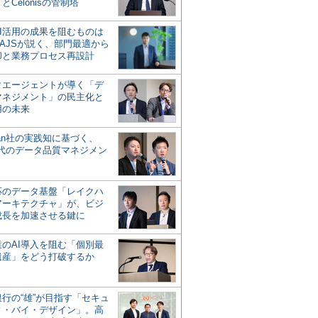
とCelonisの管制塔
AI活用の成果を阻むものは
AJSが説く、部門最適から
却と業務プロセス再設計
タエージェントが導く「デ
マネジメント」の民主化と
用の未来
san社の実践知に基づく、
時代のデータ品質マネジメン
対応のデータ基盤「レイクハ
アーキテクチャ」が、ビジ
成長を加速させる鍵に
業のAI導入を阻む「個別最
遺産」をどう打破するか
行の“雄”が目指す「セキュ
ィ・バイ・デザイン」。高