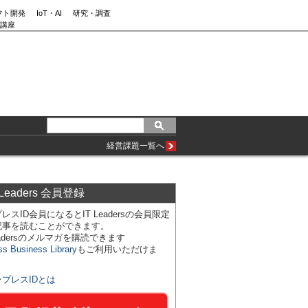
フト開発
IoT・AI
研究・調査
講座
経営課題一覧へ
 Leaders 会員登録
レスID会員になるとIT Leadersの会員限定
記事を読むことができます。
Leadersのメルマガを購読できます
ss Business Library
もご利用いただけま
ンプレスIDとは