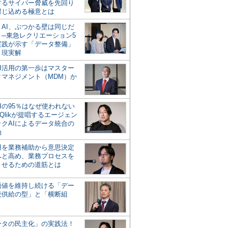
するサイバー脅威を先回り
封じ込める極意とは
とAI、ぶつかる壁は同じだ
」─東急レクリエーション5
実践が示す「データ整備」
う現実解
AI活用の第一歩はマスター
タマネジメント（MDM）か
Iの95％はなぜ使われない
Qlikが提唱するエージェン
ックAIによるデータ統合の
軸
活用を業務補助から意思決定
へと高め、業務プロセスを
させるための道筋とは
の価値を維持し続ける「デー
続供給の型」と「横断組
ータの民主化」の実践法！