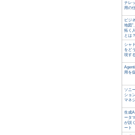
ナレ
用の仕
ビジ
地図
拓く
とは
シャ
をどう
現す
Age
用を
ソニ
ショ
マネ
生成
ータ
が説く
ート