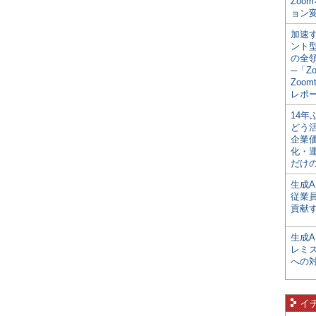
Zoo
ョン変
加速す
ント
の全
─「Z
Zoomt
レポ
14
どう
企業
化・
だけの
生成A
従業
貢献す
生成
レミ
への
イ