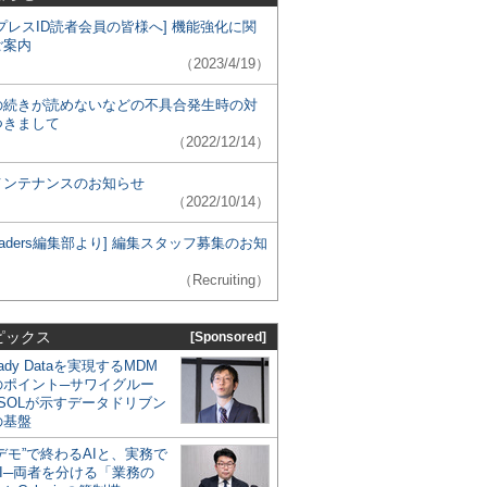
プレスID読者会員の皆様へ] 機能強化に関
ご案内
（2023/4/19）
の続きが読めないなどの不具合発生時の対
つきまして
（2022/12/14）
メンテナンスのお知らせ
（2022/10/14）
 Leaders編集部より] 編集スタッフ募集のお知
（Recruiting）
ピックス
[Sponsored]
eady Dataを実現するMDM
のポイント─サワイグルー
SOLが示すデータドリブン
の基盤
デモ”で終わるAIと、実務で
I─両者を分ける「業務の