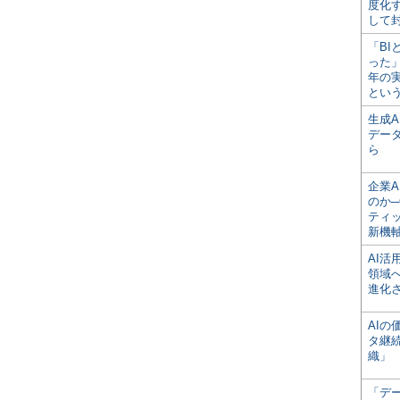
度化
して
「BI
った
年の
とい
生成
デー
ら
企業A
のか─
ティ
新機
AI
領域
進化
AI
タ継
織」
「デ