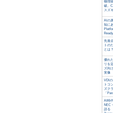
物理
破。C
スズ
AI
知にある
Plat
Read
先進
トの
とは
優れ
リを
ズ向
実像
VDI
トコ
ズク
「Par
AI時
NEC・
語る