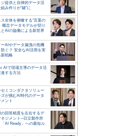
ッジ提供と自律的データ活
組み作りが“鍵”に
ネス全体を俯瞰する“言葉の
”、概念データモデルが切り
人とAIの協働による新世界
？
ドーAIやデータ漏洩の危機
防ぐ？ 安全なAI活用を実
る新戦略
ntic AIで現場主導のデータ活
促進する方法
ーセミコンダクタソリュー
ンズが挑むAI時代のデータ
ジメント
AIの回答精度を左右するデ
マネジメント─日立製作所
「AI Ready」への最短ル