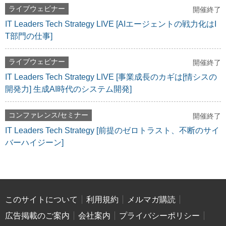
ライブウェビナー
開催終了
IT Leaders Tech Strategy LIVE [AIエージェントの戦力化はI
T部門の仕事]
ライブウェビナー
開催終了
IT Leaders Tech Strategy LIVE [事業成長のカギは[情シスの
開発力] 生成AI時代のシステム開発]
コンファレンス/セミナー
開催終了
IT Leaders Tech Strategy [前提のゼロトラスト、不断のサイ
バーハイジーン]
このサイトについて
利用規約
メルマガ購読
広告掲載のご案内
会社案内
プライバシーポリシー