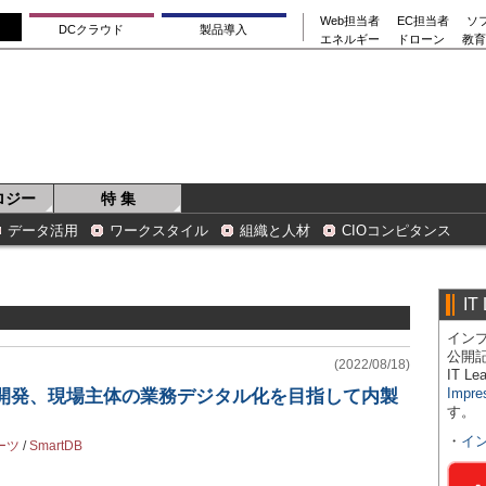
Web担当者
EC担当者
ソ
DCクラウド
製品導入
エネルギー
ドローン
教育
ロジー
特 集
データ活用
ワークスタイル
組織と人材
CIOコンピタンス
IT
インプ
公開
(2022/08/18)
IT 
Impre
ム開発、現場主体の業務デジタル化を目指して内製
す。
・
イ
ーツ
/
SmartDB