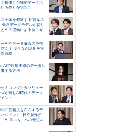
ッジ提供と自律的データ活
組み作りが“鍵”に
ネス全体を俯瞰する“言葉の
”、概念データモデルが切り
人とAIの協働による新世界
？
ドーAIやデータ漏洩の危機
防ぐ？ 安全なAI活用を実
る新戦略
ntic AIで現場主導のデータ活
促進する方法
ーセミコンダクタソリュー
ンズが挑むAI時代のデータ
ジメント
AIの回答精度を左右するデ
マネジメント─日立製作所
「AI Ready」への最短ル