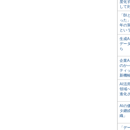
度化
して
「BI
った
年の
とい
生成
デー
ら
企業A
のか─
ティ
新機
AI
領域
進化
AI
タ継
織」
「デ