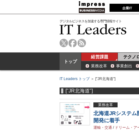
企業IT
デジタルビジネスを加速する専門情報サイト
経営課題
テクノ
トップ
業務改革
事業創出
IT Leaders トップ
＞ ["JR北海道"]
["JR北海道"]
業務改革
北海道JRシステ
開発に着手
運輸・交通
/
ドリーム・ア