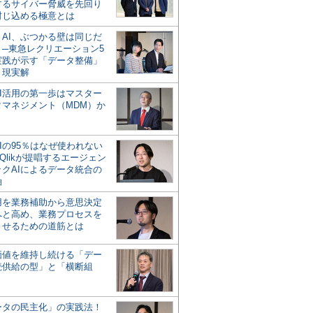
するサイバー脅威を先回り
封じ込める極意とは
とAI、ぶつかる壁は同じだ
」─東急レクリエーション5
実践が示す「データ整備」
う現実解
AI活用の第一歩はマスター
タマネジメント（MDM）か
Iの95％はなぜ使われない
Qlikが提唱するエージェン
ックAIによるデータ統合の
軸
活用を業務補助から意思決定
へと高め、業務プロセスを
させるための道筋とは
の価値を維持し続ける「デー
続供給の型」と「横断組
ータの民主化」の実践法！