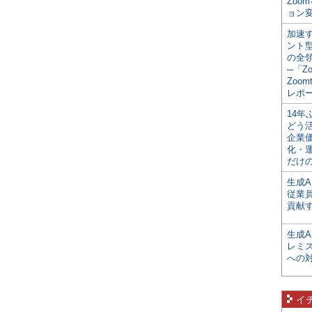
Zoo
ョン変
加速す
ント
の全
─「Z
Zoomt
レポ
14
どう
企業
化・
だけの
生成A
従業
貢献す
生成
レミ
への
イ