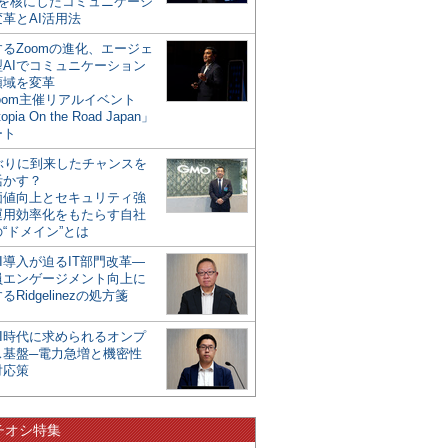
mを核にしたコミュニケーシ
革とAI活用法
るZoomの進化、エージェ
型AIでコミュニケーション
領域を変革
oom主催リアルイベント
opia On the Road Japan」
ート
年ぶりに到来したチャンスを
活かす？
価値向上とセキュリティ強
運用効率化をもたらす自社
“ドメイン”とは
I導入が迫るIT部門改革―
員エンゲージメント向上に
るRidgelinezの処方箋
AI時代に求められるオンプ
ス基盤─電力急増と機密性
対応策
チオシ特集