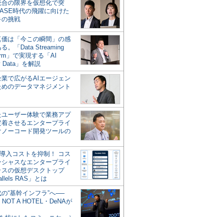
統合の限界を仮想化で突
ASE時代の飛躍に向けた
キの挑戦
の真価は「今この瞬間」の感
。「Data Streaming
form」で実現する「AI
y Data」を解説
企業で広がるAIエージェン
ためのデータマネジメント
？
たユーザー体験で業務アプ
定着させるエンタープライ
けノーコード開発ツールの
の導入コストを抑制！ コス
ンシャスなエンタープライ
ラスの仮想デスクトップ
allels RAS」とは
代の“基幹インフラ”へ──
NOT A HOTEL・DeNAが