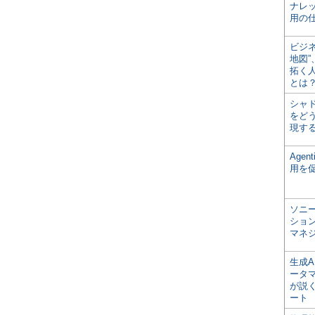
ナレ
用の仕
ビジ
地図
拓く
とは
シャ
をどう
現す
Age
用を
ソニ
ショ
マネ
生成
ータ
が説く
ート