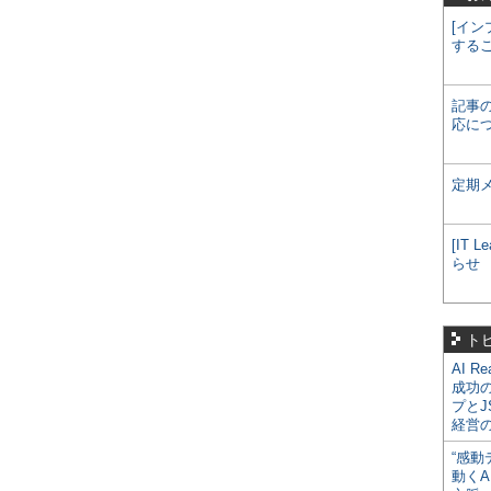
[イン
する
記事
応に
定期
[IT
らせ
ト
AI R
成功
プとJ
経営
“感動
動くA