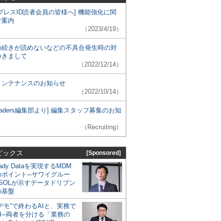
プレスID読者会員の皆様へ] 機能強化に関
ご案内
（2023/4/19）
の続きが読めないなどの不具合発生時の対
つきまして
（2022/12/14）
メンテナンスのお知らせ
（2022/10/14）
 Leaders編集部より] 編集スタッフ募集のお知
（Recruiting）
ピックス
[Sponsored]
eady Dataを実現するMDM
のポイント─サワイグルー
SOLが示すデータドリブン
の基盤
デモ”で終わるAIと、実務で
I─両者を分ける「業務の