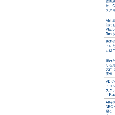
物理
破。C
スズ
AI
知にある
Plat
Read
先進
トの
とは
優れ
リを
ズ向
実像
VDI
トコ
ズク
「Par
AI時
NEC・
語る