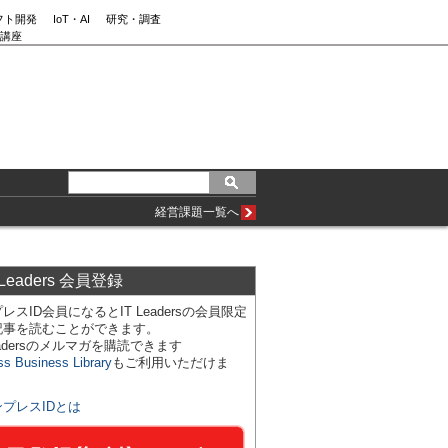
フト開発
IoT・AI
研究・調査
講座
経営課題一覧へ
 Leaders 会員登録
レスID会員になるとIT Leadersの会員限定
記事を読むことができます。
Leadersのメルマガを購読できます
ss Business Library
もご利用いただけま
ンプレスIDとは