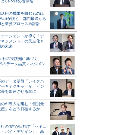
とCelonisの管制塔
AI活用の成果を阻むものは
AJSが説く、部門最適から
却と業務プロセス再設計
タエージェントが導く「デ
マネジメント」の民主化と
用の未来
san社の実践知に基づく、
時代のデータ品質マネジメン
対応のデータ基盤「レイクハ
アーキテクチャ」が、ビジ
成長を加速させる鍵に
業のAI導入を阻む「個別最
遺産」をどう打破するか
行の“雄”が目指す「セキュ
ィ・バイ・デザイン」。高