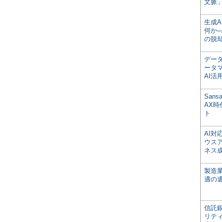
文脈」
生成
何か─
の脱
デー
ータ
AI活
San
AX
ト
AI
ウス
ネス
製造
適の
信託銀
リテ