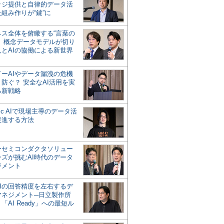
ッジ提供と自律的データ活
組み作りが“鍵”に
ネス全体を俯瞰する“言葉の
”、概念データモデルが切り
人とAIの協働による新世界
？
ドーAIやデータ漏洩の危機
防ぐ？ 安全なAI活用を実
る新戦略
ntic AIで現場主導のデータ活
促進する方法
ーセミコンダクタソリュー
ンズが挑むAI時代のデータ
ジメント
AIの回答精度を左右するデ
マネジメント─日立製作所
「AI Ready」への最短ル