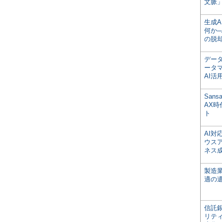
文脈」
生成
何か─
の脱
デー
ータ
AI活
San
AX
ト
AI
ウス
ネス
製造
適の
信託銀
リテ