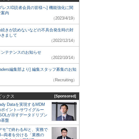
プレスID読者会員の皆様へ] 機能強化に関
ご案内
（2023/4/19）
の続きが読めないなどの不具合発生時の対
つきまして
（2022/12/14）
メンテナンスのお知らせ
（2022/10/14）
 Leaders編集部より] 編集スタッフ募集のお知
（Recruiting）
ピックス
[Sponsored]
eady Dataを実現するMDM
のポイント─サワイグルー
SOLが示すデータドリブン
の基盤
デモ”で終わるAIと、実務で
I─両者を分ける「業務の