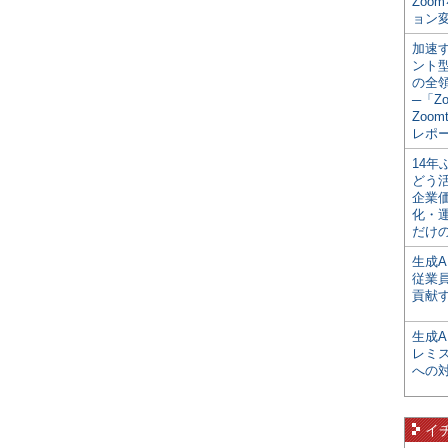
Zoo
ョン変
加速す
ント
の全
─「Z
Zoomt
レポ
14
どう
企業
化・
だけの
生成A
従業
貢献す
生成
レミ
への
イ