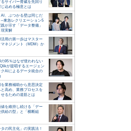
するサイバー脅威を先回り
封じ込める極意とは
とAI、ぶつかる壁は同じだ
」─東急レクリエーション5
実践が示す「データ整備」
う現実解
AI活用の第一歩はマスター
タマネジメント（MDM）か
Iの95％はなぜ使われない
Qlikが提唱するエージェン
ックAIによるデータ統合の
軸
活用を業務補助から意思決定
へと高め、業務プロセスを
させるための道筋とは
の価値を維持し続ける「デー
続供給の型」と「横断組
ータの民主化」の実践法！