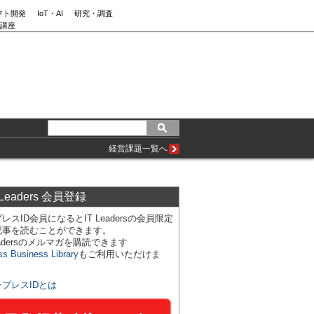
フト開発
IoT・AI
研究・調査
講座
経営課題一覧へ
 Leaders 会員登録
レスID会員になるとIT Leadersの会員限定
記事を読むことができます。
Leadersのメルマガを購読できます
ss Business Library
もご利用いただけま
ンプレスIDとは