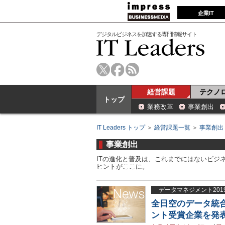
企業IT
デジタルビジネスを加速する専門情報サイト
経営課題
テクノ
トップ
業務改革
事業創出
IT Leaders トップ
＞
経営課題一覧
＞
事業創出
事業創出
ITの進化と普及は、これまでにはないビジ
ヒントがここに。
データマネジメント201
全日空のデータ統合
ント受賞企業を発