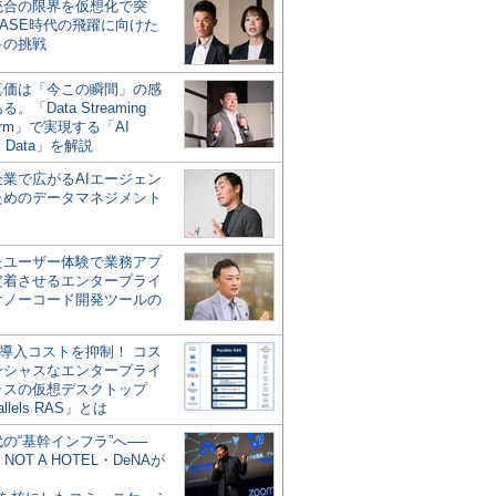
統合の限界を仮想化で突
ASE時代の飛躍に向けた
キの挑戦
の真価は「今この瞬間」の感
。「Data Streaming
form」で実現する「AI
y Data」を解説
企業で広がるAIエージェン
ためのデータマネジメント
？
たユーザー体験で業務アプ
定着させるエンタープライ
けノーコード開発ツールの
の導入コストを抑制！ コス
ンシャスなエンタープライ
ラスの仮想デスクトップ
allels RAS」とは
代の“基幹インフラ”へ──
NOT A HOTEL・DeNAが