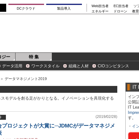
Web担当者
EC担当者
ソ
DCクラウド
製品導入
エネルギー
ドローン
教育
ロジー
特 集
データ活用
ワークスタイル
組織と人材
CIOコンピタンス
＞ データマネジメント2019
IT
インプ
ネスモデルを創る足がかりとなる。イノベーションを具現化する
公開
IT 
Impre
(2019/02/28)
9
す。
プロジェクトが大賞に─JDMCがデータマネジメ
・
イ
表