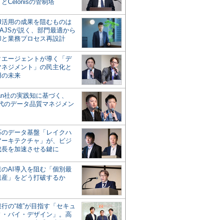
とCelonisの管制塔
AI活用の成果を阻むものは
AJSが説く、部門最適から
却と業務プロセス再設計
タエージェントが導く「デ
マネジメント」の民主化と
用の未来
san社の実践知に基づく、
時代のデータ品質マネジメン
対応のデータ基盤「レイクハ
アーキテクチャ」が、ビジ
成長を加速させる鍵に
業のAI導入を阻む「個別最
遺産」をどう打破するか
行の“雄”が目指す「セキュ
ィ・バイ・デザイン」。高