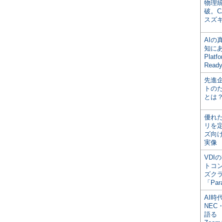
物理
破。C
スズ
AI
知にある
Plat
Read
先進
トの
とは
優れ
リを
ズ向
実像
VDI
トコ
ズク
「Par
AI時
NEC・
語る