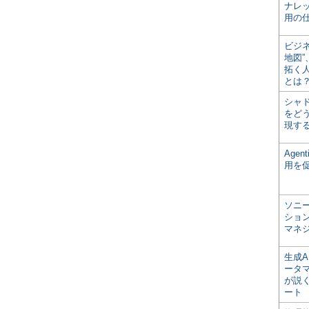
ナレ
用の仕
ビジ
地図
拓く
とは
シャ
をどう
現す
Age
用を
ソニ
ショ
マネ
生成
ータ
が説く
ート