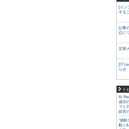
[イン
する
記事
応に
定期
[IT
らせ
ト
AI R
成功
プとJ
経営
“感動
動くA