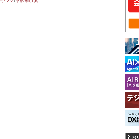
ークマン
/
京都機械工具
お