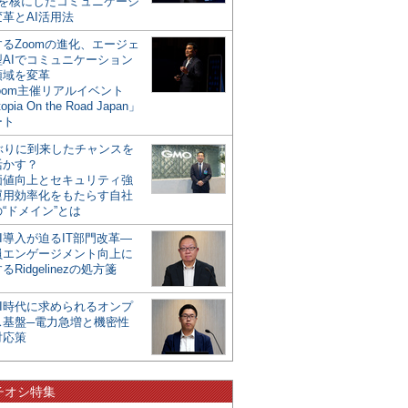
mを核にしたコミュニケーシ
革とAI活用法
るZoomの進化、エージェ
型AIでコミュニケーション
領域を変革
oom主催リアルイベント
opia On the Road Japan」
ート
年ぶりに到来したチャンスを
活かす？
価値向上とセキュリティ強
運用効率化をもたらす自社
“ドメイン”とは
I導入が迫るIT部門改革―
員エンゲージメント向上に
るRidgelinezの処方箋
AI時代に求められるオンプ
ス基盤─電力急増と機密性
対応策
チオシ特集