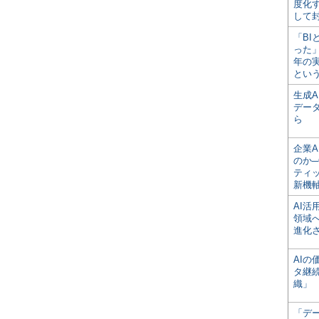
度化
して
「BI
った
年の
とい
生成
デー
ら
企業A
のか─
ティ
新機
AI
領域
進化
AI
タ継
織」
「デ