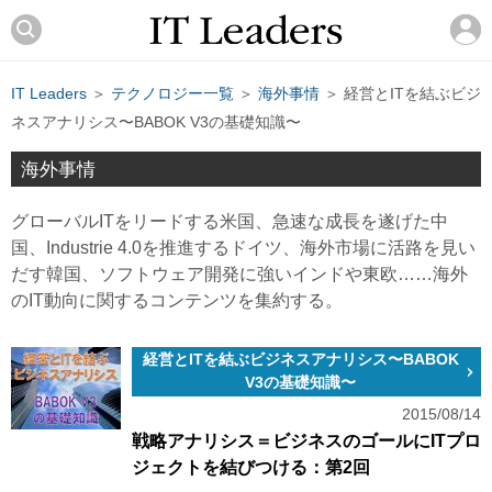
IT Leaders
＞
テクノロジー一覧
＞
海外事情
＞ 経営とITを結ぶビジ
ネスアナリシス〜BABOK V3の基礎知識〜
海外事情
グローバルITをリードする米国、急速な成長を遂げた中
国、Industrie 4.0を推進するドイツ、海外市場に活路を見い
だす韓国、ソフトウェア開発に強いインドや東欧……海外
のIT動向に関するコンテンツを集約する。
経営とITを結ぶビジネスアナリシス〜BABOK
V3の基礎知識〜
2015/08/14
戦略アナリシス＝ビジネスのゴールにITプロ
ジェクトを結びつける：第2回