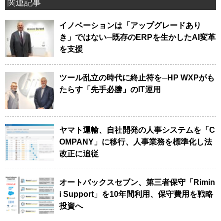
関連記事
イノベーションは「アップグレードあり
き」ではない─既存のERPを生かしたAI変革
を支援
ツール乱立の時代に終止符を─HP WXPがも
たらす「先手必勝」のIT運用
ヤマト運輸、自社開発の人事システムを「C
OMPANY」に移行、人事業務を標準化し法
改正に追従
オートバックスセブン、第三者保守「Rimin
i Support」を10年間利用、保守費用を戦略
投資へ