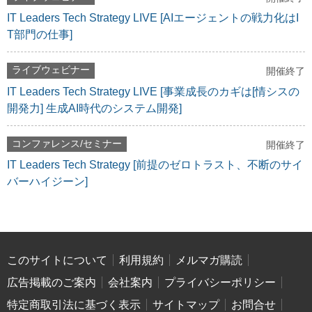
IT Leaders Tech Strategy LIVE [AIエージェントの戦力化はI
T部門の仕事]
ライブウェビナー
開催終了
IT Leaders Tech Strategy LIVE [事業成長のカギは[情シスの
開発力] 生成AI時代のシステム開発]
コンファレンス/セミナー
開催終了
IT Leaders Tech Strategy [前提のゼロトラスト、不断のサイ
バーハイジーン]
このサイトについて
利用規約
メルマガ購読
広告掲載のご案内
会社案内
プライバシーポリシー
特定商取引法に基づく表示
サイトマップ
お問合せ