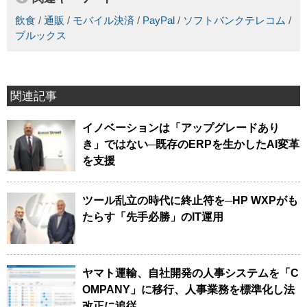
飲食
/
通販
/
モバイル決済
/
PayPal
/
ソフトバンクテレコム
/
ブルックス
関連記事
イノベーションは「アップグレードあり
き」ではない─既存のERPを生かしたAI変革
を支援
ツール乱立の時代に終止符を─HP WXPがも
たらす「先手必勝」のIT運用
ヤマト運輸、自社開発の人事システムを「C
OMPANY」に移行、人事業務を標準化し法
改正に追従