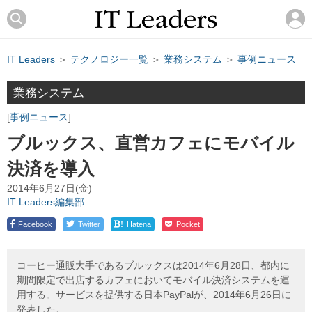
IT Leaders
＞
テクノロジー一覧
＞
業務システム
＞
事例ニュース
業務システム
事例ニュース
ブルックス、直営カフェにモバイル
決済を導入
2014年6月27日(金)
IT Leaders編集部
!
Facebook
Twitter
Hatena
Pocket
コーヒー通販大手であるブルックスは2014年6月28日、都内に
期間限定で出店するカフェにおいてモバイル決済システムを運
用する。サービスを提供する日本PayPalが、2014年6月26日に
発表した。