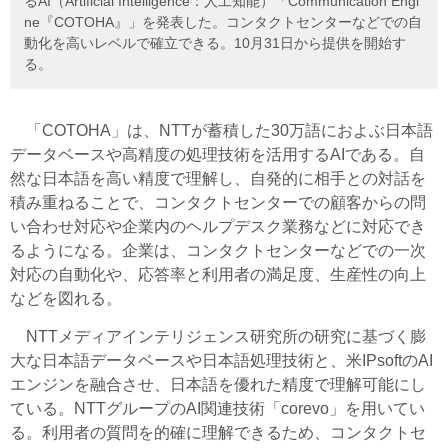
るAI（Artificial Intelligence：人工知能）「Communication Engi
ne『COTOHA』」を発表した。コンタクトセンターなどでの自
動化を高いレベルで確立できる。10月31日から提供を開始す
る。
「COTOHA」は、NTTが蓄積した30万語におよぶ日本語
データベースや高精度の処理技術を活用するAIである。自
然な日本語を高い精度で理解し、自発的に相手との対話を
積み重ねることで、コンタクトセンターでの顧客からの問
い合わせ対応や企業内のヘルプデスク業務などに対応でき
るようになる。企業は、コンタクトセンターなどでの一次
対応の自動化や、応答率と利用者の満足度、生産性の向上
などを図れる。
NTTメディアインテリジェンス研究所の研究に基づく膨
大な日本語データベースや日本語処理技術と、米IPsoftのAI
エンジンを融合させ、日本語を優れた精度で理解可能にし
ている。NTTグループのAI関連技術「corevo」を用いてい
る。利用者の質問を的確に理解できるため、コンタクトセ