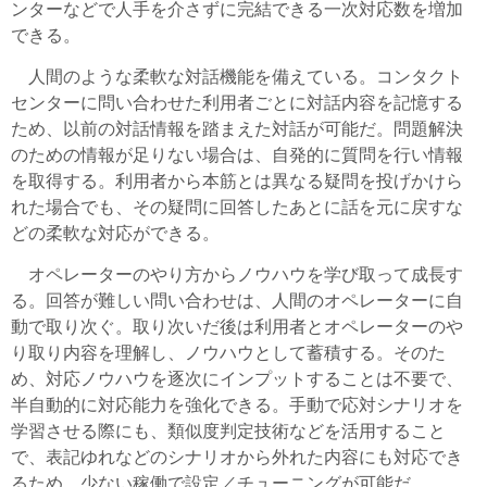
ンターなどで人手を介さずに完結できる一次対応数を増加
できる。
人間のような柔軟な対話機能を備えている。コンタクト
センターに問い合わせた利用者ごとに対話内容を記憶する
ため、以前の対話情報を踏まえた対話が可能だ。問題解決
のための情報が足りない場合は、自発的に質問を行い情報
を取得する。利用者から本筋とは異なる疑問を投げかけら
れた場合でも、その疑問に回答したあとに話を元に戻すな
どの柔軟な対応ができる。
オペレーターのやり方からノウハウを学び取って成長す
る。回答が難しい問い合わせは、人間のオペレーターに自
動で取り次ぐ。取り次いだ後は利用者とオペレーターのや
り取り内容を理解し、ノウハウとして蓄積する。そのた
め、対応ノウハウを逐次にインプットすることは不要で、
半自動的に対応能力を強化できる。手動で応対シナリオを
学習させる際にも、類似度判定技術などを活用すること
で、表記ゆれなどのシナリオから外れた内容にも対応でき
るため、少ない稼働で設定／チューニングが可能だ。