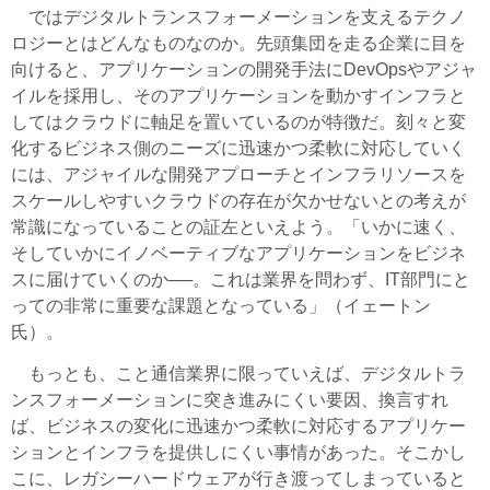
ではデジタルトランスフォーメーションを支えるテクノ
ロジーとはどんなものなのか。先頭集団を走る企業に目を
向けると、アプリケーションの開発手法にDevOpsやアジャ
イルを採用し、そのアプリケーションを動かすインフラと
してはクラウドに軸足を置いているのが特徴だ。刻々と変
化するビジネス側のニーズに迅速かつ柔軟に対応していく
には、アジャイルな開発アプローチとインフラリソースを
スケールしやすいクラウドの存在が欠かせないとの考えが
常識になっていることの証左といえよう。「いかに速く、
そしていかにイノベーティブなアプリケーションをビジネ
スに届けていくのか──。これは業界を問わず、IT部門にと
っての非常に重要な課題となっている」（イェートン
氏）。
もっとも、こと通信業界に限っていえば、デジタルトラ
ンスフォーメーションに突き進みにくい要因、換言すれ
ば、ビジネスの変化に迅速かつ柔軟に対応するアプリケー
ションとインフラを提供しにくい事情があった。そこかし
こに、レガシーハードウェアが行き渡ってしまっていると