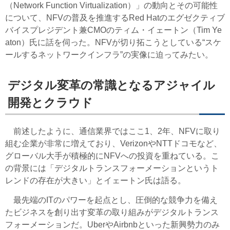
（Network Function Virtualization）」の動向とその可能性
について、NFVの普及を推進するRed Hatのエグゼクティブ
バイスプレジデント兼CMOのティム・イェートン（Tim Ye
aton）氏に話を伺った。NFVが切り拓こうとしている“スケ
ールするネットワークインフラ”の実像に迫ってみたい。
デジタル変革の常識となるアジャイル
開発とクラウド
前述したように、通信業界ではここ1、2年、NFVに取り
組む企業が非常に増えており、VerizonやNTTドコモなど、
グローバル大手が積極的にNFVへの投資を重ねている。こ
の背景には「デジタルトランスフォーメーションというト
レンドの存在が大きい」とイェートン氏は語る。
最先端のITのパワーを起点とし、圧倒的な競争力を備え
たビジネスを創り出す変革の取り組みがデジタルトランス
フォーメーションだ。UberやAirbnbといった新興勢力のみ