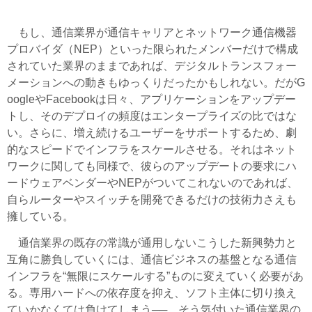
もし、通信業界が通信キャリアとネットワーク通信機器
プロバイダ（NEP）といった限られたメンバーだけで構成
されていた業界のままであれば、デジタルトランスフォー
メーションへの動きもゆっくりだったかもしれない。だがG
oogleやFacebookは日々、アプリケーションをアップデー
トし、そのデプロイの頻度はエンタープライズの比ではな
い。さらに、増え続けるユーザーをサポートするため、劇
的なスピードでインフラをスケールさせる。それはネット
ワークに関しても同様で、彼らのアップデートの要求にハ
ードウェアベンダーやNEPがついてこれないのであれば、
自らルーターやスイッチを開発できるだけの技術力さえも
擁している。
通信業界の既存の常識が通用しないこうした新興勢力と
互角に勝負していくには、通信ビジネスの基盤となる通信
インフラを“無限にスケールする”ものに変えていく必要があ
る。専用ハードへの依存度を抑え、ソフト主体に切り換え
ていかなくては負けてしまう──。そう気付いた通信業界の