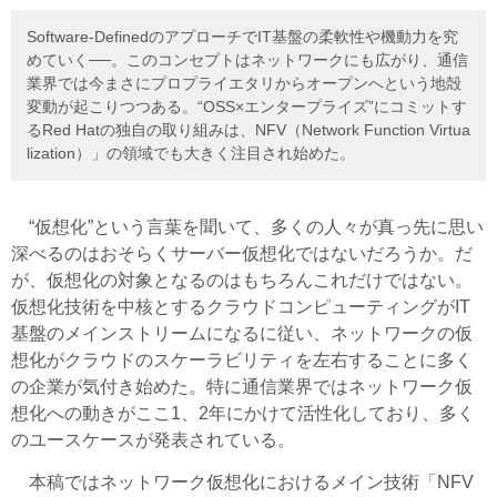
Software-DefinedのアプローチでIT基盤の柔軟性や機動力を究
めていく──。このコンセプトはネットワークにも広がり、通信
業界では今まさにプロプライエタリからオープンへという地殻
変動が起こりつつある。“OSS×エンタープライズ”にコミットす
るRed Hatの独自の取り組みは、NFV（Network Function Virtua
lization）」の領域でも大きく注目され始めた。
“仮想化”という言葉を聞いて、多くの人々が真っ先に思い
深べるのはおそらくサーバー仮想化ではないだろうか。だ
が、仮想化の対象となるのはもちろんこれだけではない。
仮想化技術を中核とするクラウドコンピューティングがIT
基盤のメインストリームになるに従い、ネットワークの仮
想化がクラウドのスケーラビリティを左右することに多く
の企業が気付き始めた。特に通信業界ではネットワーク仮
想化への動きがここ1、2年にかけて活性化しており、多く
のユースケースが発表されている。
本稿ではネットワーク仮想化におけるメイン技術「NFV