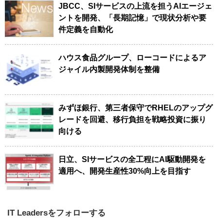
JBCC、SIサービスの上流を担うAIエージェ
ントを開発、「長期記憶」で現状分析や要
件定義を自動化
ハウス食品グループ、ローコードによるア
ジャイル内製開発体制を整備
みずほ銀行、第三者保守でRHELのアップグ
レードを回避、移行負担を戦略投資に振り
向ける
日立、SIサービスの全工程にAI駆動開発を
適用へ、開発生産性30%向上を目指す
IT Leadersをフォローする