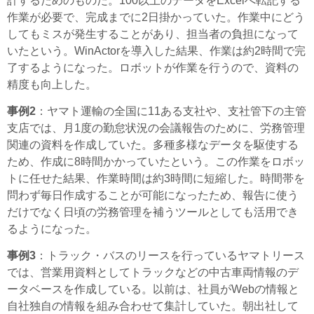
計するためのものだ。100以上のデータをExcelへ転記する
作業が必要で、完成までに2日掛かっていた。作業中にどう
してもミスが発生することがあり、担当者の負担になって
いたという。WinActorを導入した結果、作業は約2時間で完
了するようになった。ロボットが作業を行うので、資料の
精度も向上した。
事例2
：ヤマト運輸の全国に11ある支社や、支社管下の主管
支店では、月1度の勤怠状況の会議報告のために、労務管理
関連の資料を作成していた。多種多様なデータを駆使する
ため、作成に8時間かかっていたという。この作業をロボッ
トに任せた結果、作業時間は約3時間に短縮した。時間帯を
問わず毎日作成することが可能になったため、報告に使う
だけでなく日頃の労務管理を補うツールとしても活用でき
るようになった。
事例3
：トラック・バスのリースを行っているヤマトリース
では、営業用資料としてトラックなどの中古車両情報のデ
ータベースを作成している。以前は、社員がWebの情報と
自社独自の情報を組み合わせて集計していた。朝出社して