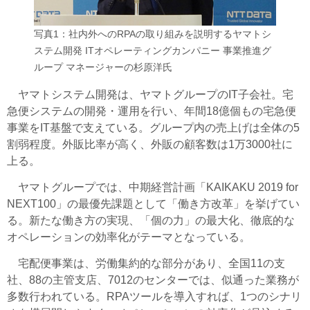
写真1：社内外へのRPAの取り組みを説明するヤマトシ
ステム開発 ITオペレーティングカンパニー 事業推進グ
ループ マネージャーの杉原洋氏
ヤマトシステム開発は、ヤマトグループのIT子会社。宅
急便システムの開発・運用を行い、年間18億個もの宅急便
事業をIT基盤で支えている。グループ内の売上げは全体の5
割弱程度。外販比率が高く、外販の顧客数は1万3000社に
上る。
ヤマトグループでは、中期経営計画「KAIKAKU 2019 for
NEXT100」の最優先課題として「働き方改革」を挙げてい
る。新たな働き方の実現、「個の力」の最大化、徹底的な
オペレーションの効率化がテーマとなっている。
宅配便事業は、労働集約的な部分があり、全国11の支
社、88の主管支店、7012のセンターでは、似通った業務が
多数行われている。RPAツールを導入すれば、1つのシナリ