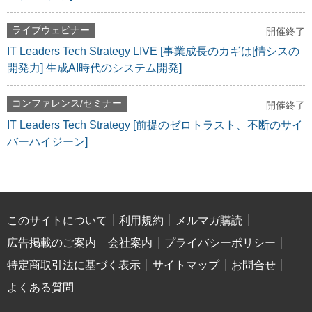
ライブウェビナー
開催終了
IT Leaders Tech Strategy LIVE [事業成長のカギは[情シスの
開発力] 生成AI時代のシステム開発]
コンファレンス/セミナー
開催終了
IT Leaders Tech Strategy [前提のゼロトラスト、不断のサイ
バーハイジーン]
このサイトについて
利用規約
メルマガ購読
広告掲載のご案内
会社案内
プライバシーポリシー
特定商取引法に基づく表示
サイトマップ
お問合せ
よくある質問