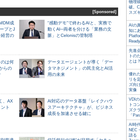
物理
破。C
[Sponsored]
スズ
るMDM成
“感動デモ”で終わるAIと、実務で
AI
ープとJ
動くAI─両者を分ける「業務の文
知にある
ン経営の
脈」とCelonisの管制塔
Plat
Read
先進
トの
とは
ものは何
データエージェントが導く「デー
からの
タマネジメント」の民主化とAI活
優れ
計
用の未来
リを
ズ向
実像
VDI
く、AX
AI対応のデータ基盤「レイクハウ
トコ
メント
スアーキテクチャ」が、ビジネス
ズク
成長を加速させる鍵に
「Par
AI時
NEC・
語る