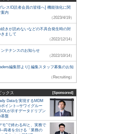
プレスID読者会員の皆様へ] 機能強化に関
ご案内
（2023/4/19）
の続きが読めないなどの不具合発生時の対
つきまして
（2022/12/14）
メンテナンスのお知らせ
（2022/10/14）
 Leaders編集部より] 編集スタッフ募集のお知
（Recruiting）
ピックス
[Sponsored]
eady Dataを実現するMDM
のポイント─サワイグルー
SOLが示すデータドリブン
の基盤
デモ”で終わるAIと、実務で
I─両者を分ける「業務の