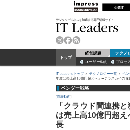
企業IT
デジタルビジネスを加速する専門情報サイト
経営課題
テクノ
トップ
ユーザー動向
プロセ
IT Leaders トップ
＞
テクノロジー一覧
＞
ベン
年度は売上高10億円超えへ」─テラスカイの佐
ベンダー戦略
[
市場動向
]
「クラウド間連携と独
は売上高10億円超
長