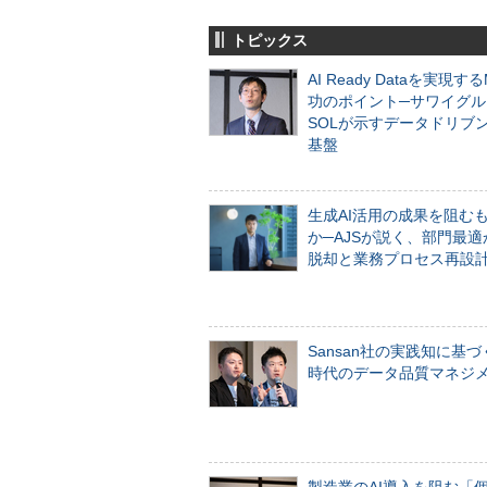
トピックス
AI Ready Dataを実現す
功のポイント─サワイグル
SOLが示すデータドリブ
基盤
生成AI活用の成果を阻む
か─AJSが説く、部門最適
脱却と業務プロセス再設
Sansan社の実践知に基づ
時代のデータ品質マネジ