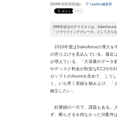
2010年10月22日(金)
IT Leaders編集部
リスト
2005年設立のテラスカイは、Salesf
「クラウドインテグレータ」としてさら
2010年度はSalesforceの導
の売り上げを見込んでいる。最近は特に、
が増えている。「大容量のデータ処
やディスク料金が割安なEC2やS
ロソフトのAzureを含めて、こ
く。いち早く実績を積み上げ、「
確立したい。
好業績の一方で、課題もある。人
ず、断らざるを得なかったSI案件は