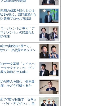
とCelonisの管制塔
AI活用の成果を阻むものは
AJSが説く、部門最適から
却と業務プロセス再設計
タエージェントが導く「デ
マネジメント」の民主化と
用の未来
san社の実践知に基づく、
時代のデータ品質マネジメン
対応のデータ基盤「レイクハ
アーキテクチャ」が、ビジ
成長を加速させる鍵に
業のAI導入を阻む「個別最
遺産」をどう打破するか
行の“雄”が目指す「セキュ
ィ・バイ・デザイン」。高