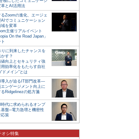
mを核にしたコミュニケーシ
革とAI活用法
るZoomの進化、エージェ
型AIでコミュニケーション
領域を変革
oom主催リアルイベント
opia On the Road Japan」
ート
年ぶりに到来したチャンスを
活かす？
価値向上とセキュリティ強
運用効率化をもたらす自社
“ドメイン”とは
I導入が迫るIT部門改革―
員エンゲージメント向上に
るRidgelinezの処方箋
AI時代に求められるオンプ
ス基盤─電力急増と機密性
対応策
チオシ特集