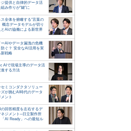
ッジ提供と自律的データ活
組み作りが“鍵”に
ネス全体を俯瞰する“言葉の
”、概念データモデルが切り
人とAIの協働による新世界
？
ドーAIやデータ漏洩の危機
防ぐ？ 安全なAI活用を実
る新戦略
ntic AIで現場主導のデータ活
促進する方法
ーセミコンダクタソリュー
ンズが挑むAI時代のデータ
ジメント
AIの回答精度を左右するデ
マネジメント─日立製作所
「AI Ready」への最短ル