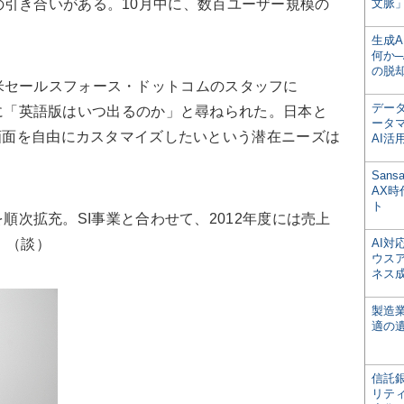
引き合いがある。10月中に、数百ユーザー規模の
文脈」
生成
何か─
の脱
セールスフォース・ドットコムのスタッフに
デー
、即座に「英語版はいつ出るのか」と尋ねられた。日本と
ータ
ceの画面を自由にカスタマイズしたいという潜在ニーズは
AI活
San
AX
ト
群を順次拡充。SI事業と合わせて、2012年度には売上
。（談）
AI
ウス
ネス
製造
適の
信託銀
リテ