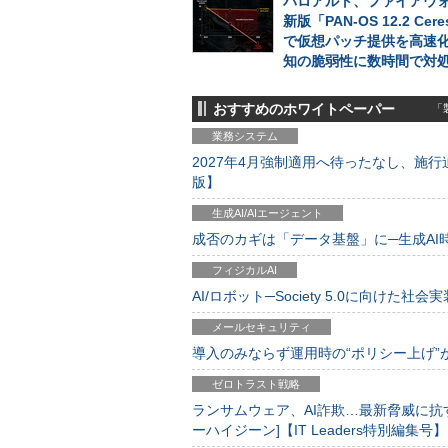
パロアルト、ファイアウォ
新版「PAN-OS 12.2 Cer
で仮想パッチ提供を高速
知の脆弱性に数時間で対
おすすめのホワイトペーパー
「製
業務システム
2027年4月強制適用へ待ったなし、施行迫
版】
生成AI/AIエージェント
成否のカギは「データ基盤」に─生成AI時代
フィジカルAI
AI/ロボット─Society 5.0に向けた社会実
メールセキュリティ
導入のみならず運用時の“ポリシー上げ”が肝心
ゼロトラスト戦略
ランサムウェア、AI詐欺…最新脅威に抗
ーハイジーン]【IT Leaders特別編集号】