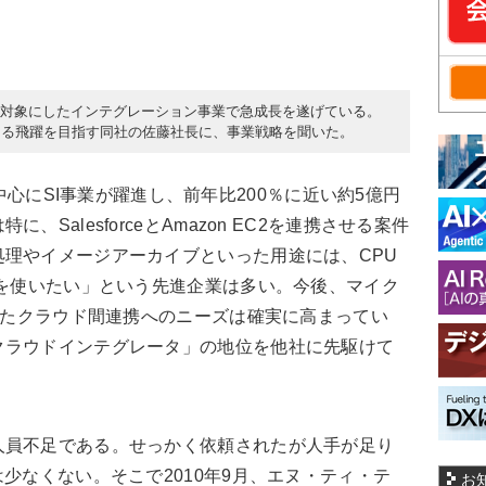
orceを対象にしたインテグレーション事業で急成長を遂げている。
なる飛躍を目指す同社の佐藤社長に、事業戦略を聞いた。
入を中心にSI事業が躍進し、前年比200％に近い約5億円
SalesforceとAmazon EC2を連携させる案件
理やイメージアーカイブといった用途には、CPU
3を使いたい」という先進企業は多い。今後、マイク
うしたクラウド間連携へのニーズは確実に高まってい
クラウドインテグレータ」の地位を他社に先駆けて
員不足である。せっかく依頼されたが人手が足り
少なくない。そこで2010年9月、エヌ・ティ・テ
お