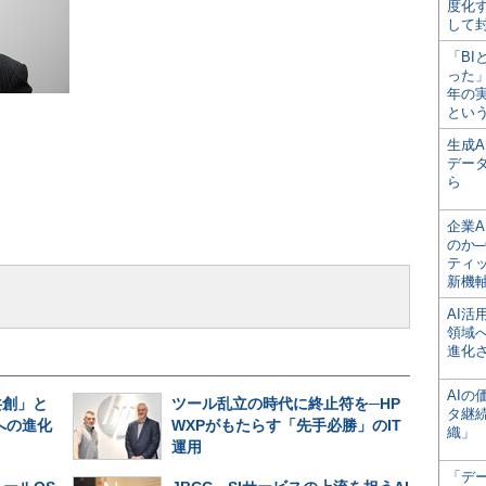
度化
して
「BI
った
年の
とい
生成
デー
ら
企業A
のか─
ティ
新機
AI
領域
進化
AI
共創」と
ツール乱立の時代に終止符を─HP
タ継
への進化
WXPがもたらす「先手必勝」のIT
織」
運用
「デ