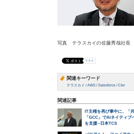
写真 テラスカイの佐藤秀哉社長
リスト
関連キーワード
テラスカイ
/
AWS
/
Salesforce
/
CIer
関連記事
IT主権を再び掌中に、「
「GCC」でAIネイティブ
を支援─日本TCS