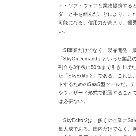
ィ・ソフトウェアと業務提携する
ダーと手を組んだことにより、こ
可能になる。信用力が高まり、優
い。
SI事業だけでなく、製品開発・販売
「SkyOnDemand」といった
割合を3年後に50％まで引き上げ
た「SkyEditor2」である。これ
トするためのSaaS型ツールだ。
やウィザード形式で配置すること
は必要ない。
SkyEditor2は、多くの企業にS
集大成である。国内だけでなく、