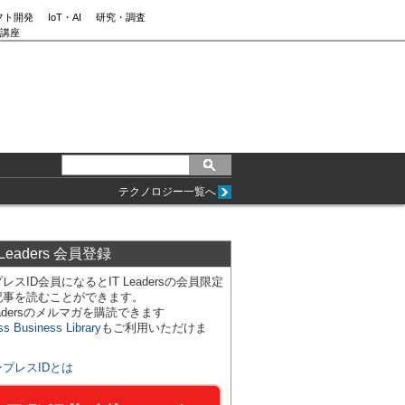
フト開発
IoT・AI
研究・調査
講座
テクノロジー一覧へ
 Leaders 会員登録
レスID会員になるとIT Leadersの会員限定
記事を読むことができます。
Leadersのメルマガを購読できます
ss Business Library
もご利用いただけま
ンプレスIDとは