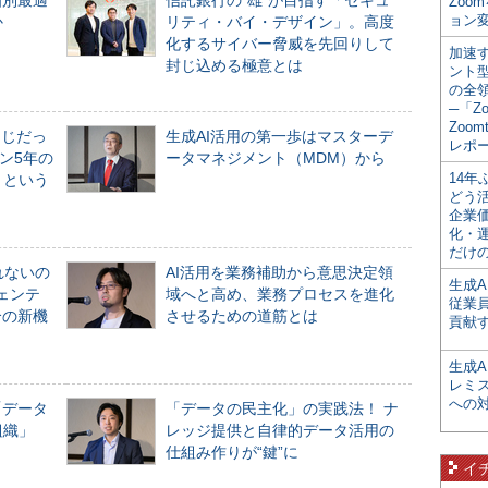
個別最適
信託銀行の“雄”が目指す「セキュ
Zoo
ョン変
か
リティ・バイ・デザイン」。高度
化するサイバー脅威を先回りして
加速す
封じ込める極意とは
ント
の全
─「Z
Zoomt
同じだっ
生成AI活用の第一歩はマスターデ
レポ
ン5年の
ータマネジメント（MDM）から
14
」という
どう
企業
化・
だけの
れないの
AI活用を業務補助から意思決定領
生成A
ジェンテ
域へと高め、業務プロセスを進化
従業
合の新機
させるための道筋とは
貢献す
生成
レミ
への
「データ
「データの民主化」の実践法！ ナ
組織」
レッジ提供と自律的データ活用の
仕組み作りが“鍵”に
イ