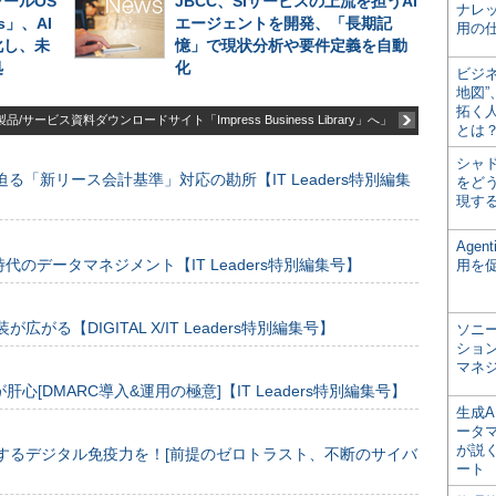
ールOS
JBCC、SIサービスの上流を担うAI
ナレ
es」、AI
エージェントを開発、「長期記
用の仕
化し、未
憶」で現状分析や要件定義を自動
処
化
ビジ
地図
拓く
品/サービス資料ダウンロードサイト「Impress Business Library」へ」
とは
シャ
る「新リース会計基準」対応の勘所【IT Leaders特別編集
をどう
現す
Age
のデータマネジメント【IT Leaders特別編集号】
用を
装が広がる【DIGITAL X/IT Leaders特別編集号】
ソニ
ショ
マネ
[DMARC導入&運用の極意]【IT Leaders特別編集号】
生成
ータ
が説く
するデジタル免疫力を！[前提のゼロトラスト、不断のサイバ
ート