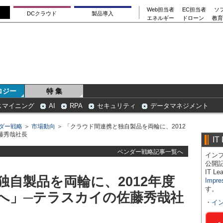
Web担当者
EC担当者
ソ
DCクラウド
製品導入
エネルギー
ドローン
教育
ロジー
特 集
スマイニング
AI
RPA
セキュリティ
データマネジメント
ダー戦略
＞
市場動向
＞ 「クラウド間連携と独自製品を両輪に、2012
藤秀哉社長
IT
ベンダー戦略記事一覧へ
インプ
公開
IT 
自製品を両輪に、2012年度
Impre
す。
えへ」─テラスカイの佐藤秀哉社
・
イ