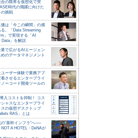
統合の限界を仮想化で突
ASE時代の飛躍に向けた
キの挑戦
の真価は「今この瞬間」の感
。「Data Streaming
form」で実現する「AI
y Data」を解説
企業で広がるAIエージェン
ためのデータマネジメント
？
たユーザー体験で業務アプ
定着させるエンタープライ
けノーコード開発ツールの
の導入コストを抑制！ コス
ンシャスなエンタープライ
ラスの仮想デスクトップ
allels RAS」とは
代の“基幹インフラ”へ──
NOT A HOTEL・DeNAが