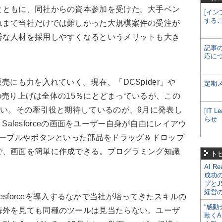
とともに、同社からの資本参加を受けた。大手ベン
[イン
する
れまで当社だけでは難しかった大規模案件の受注が
秀な人材を採用しやすくなるというメリットも大き
記事
応に
にも力を入れていく。現在、「DCSpider」や
定期
製品の売り上げは全体の15％にとどまっているが、この
たい。その牽引役と期待しているのが、9月に発表し
[IT
らせ
は、Salesforceの画面をユーザー自身が自由にレイアウ
テーブルやボタンといった部品をドラッグ＆ドロップ
で、画面を簡単に作成できる。プログラミング知識
ト
AI R
成功
プとJ
経営
alesforceを導入するなかで当社が培ってきたスキルの
“感動
海外を見ても同種のツールは見当たらない。ユーザ
動くA