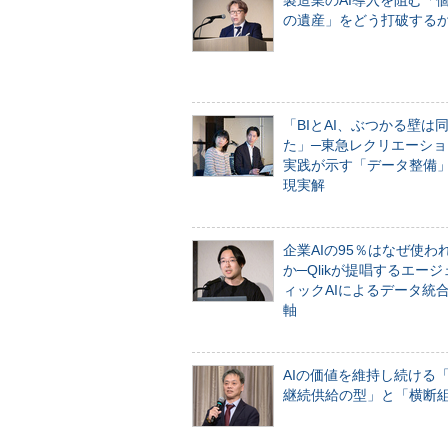
製造業のAI導入を阻む「
の遺産」をどう打破する
「BIとAI、ぶつかる壁は
た」─東急レクリエーショ
実践が示す「データ整備
現実解
企業AIの95％はなぜ使わ
か─Qlikが提唱するエー
ィックAIによるデータ統
軸
AIの価値を維持し続ける
継続供給の型」と「横断