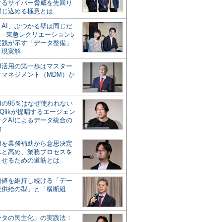
するサイバー脅威を先回り
封じ込める極意とは
とAI、ぶつかる壁は同じだ
」─東急レクリエーション5
実践が示す「データ整備」
う現実解
AI活用の第一歩はマスター
タマネジメント（MDM）か
Iの95％はなぜ使われない
Qlikが提唱するエージェン
ックAIによるデータ統合の
軸
活用を業務補助から意思決定
へと高め、業務プロセスを
させるための道筋とは
の価値を維持し続ける「デー
続供給の型」と「横断組
ータの民主化」の実践法！