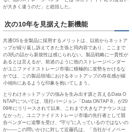
が大きく違うのだ」と総括した。
次の10年を見据えた新機能
共通OSを全製品に採用するメリットは、以前からネットア
ップが繰り返し訴えてきた主張と同内容であり、ここまで
の3氏の話から新規性は感じられない。製品戦略に一貫性が
あるとは言えるが、前述のように他のストレージベンダー
がユニファイドストレージ市場に積極的に攻勢をかけるな
かでは、この製品領域におけるネットアップの存在感が縮
小傾向にあるような印象を抱いてしまう。
とりわけネットアップの強みを生み出す源と言えるData O
NTAPについては、現行バージョン「Data ONTAP 8」が20
09年にリリースされて以来、これまで大きなアナウンスは
なかった。ユニファイドストレージ市場の先行者として競
合ベンダーに追撃を受け、“守り”に入っているのではないの
か――この問いかけに対して近藤氏は、「当社がイノベー