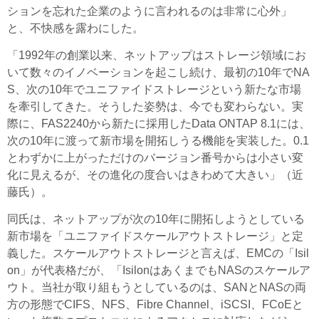
ションを忘れた企業のように言われるのは非常に心外」
と、不快感を露わにした。
「1992年の創業以来、ネットアップはストレージ領域にお
いて数々のイノベーションを起こし続け、最初の10年でNA
S、次の10年でユニファイドストレージという新たな市場
を牽引してきた。そうした姿勢は、今でも変わらない。実
際に、FAS2240から新たに採用したData ONTAP 8.1には、
次の10年に渡って新市場を開拓しうる機能を実装した。0.1
とわずかに上がっただけのバージョン番号からは小さい変
化に見えるが、その進化の度合いはきわめて大きい」（近
藤氏）。
同氏は、ネットアップが次の10年に開拓しようとしている
新市場を「ユニファイドスケールアウトストレージ」と定
義した。スケールアウトストレージと言えば、EMCの「Isil
on」が代表格だが、「IsilonはあくまでもNASのスケールア
ウト。当社が取り組もうとしているのは、SANとNASの両
方の形態でCIFS、NFS、Fibre Channel、iSCSI、FCoEと