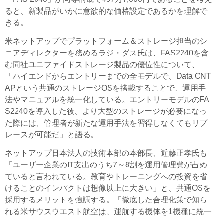
ると、新製品がいかに意欲的な価格設定であるかを理解で
きる。
米ネットアップでプラットフォーム＆ストレージ担当のシ
ニアディレクターを務めるラジ・ダス氏は、FAS2240を含
む同社ユニファイドストレージ製品の優位性について、
「ハイエンドからエントリーまでの全モデルで、Data ONT
APという共通のストレージOSを搭載することで、運用手
法やマニュアルを統一化している。エントリーモデルのFA
S2240を導入した後、より大型のストレージが必要になっ
た際には、管理者が新たな運用手法を習得しなくてもリプ
レースが可能だ」と語る。
ネットアップ日本法人の技術本部の本部長、近藤正孝氏も
「ユーザー企業のIT支出のうち7～8割を運用管理費が占め
ていると言われている。教育やトレーニングへの投資を省
けることのインパクトは想像以上に大きい」と、共通OSを
採用するメリットを強調する。「徹底した合理化策で知ら
れる米サウスウエスト航空は、運航する機体を1機種に統一