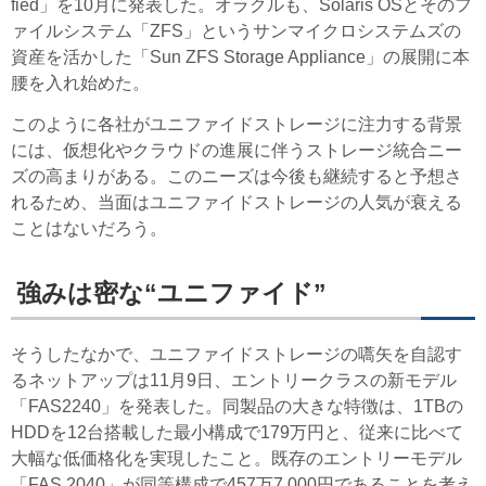
fied」を10月に発表した。オラクルも、Solaris OSとそのフ
ァイルシステム「ZFS」というサンマイクロシステムズの
資産を活かした「Sun ZFS Storage Appliance」の展開に本
腰を入れ始めた。
このように各社がユニファイドストレージに注力する背景
には、仮想化やクラウドの進展に伴うストレージ統合ニー
ズの高まりがある。このニーズは今後も継続すると予想さ
れるため、当面はユニファイドストレージの人気が衰える
ことはないだろう。
強みは密な“ユニファイド”
そうしたなかで、ユニファイドストレージの嚆矢を自認す
るネットアップは11月9日、エントリークラスの新モデル
「FAS2240」を発表した。同製品の大きな特徴は、1TBの
HDDを12台搭載した最小構成で179万円と、従来に比べて
大幅な低価格化を実現したこと。既存のエントリーモデル
「FAS 2040」が同等構成で457万7,000円であることを考え