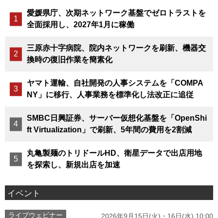
愛媛県庁、次期ネットワーク基盤でゼロトラストを
全面採用し、2027年1月に稼働
三原赤十字病院、院内ネットワークを刷新、機器交
換時の復旧作業を簡素化
ヤマト運輸、自社開発の人事システムを「COMPA
NY」に移行、人事業務を標準化し法改正に追従
SMBC日興証券、サーバー仮想化基盤を「OpenShi
ft Virtualization」で刷新、5年間の費用を2割減
丸亀製麺のトリドールHD、衛星データで出店用地
を探索し、新規出店を加速
イベント
ライブウェビナー
2026年9月15日(火)・16日(水) 10:00