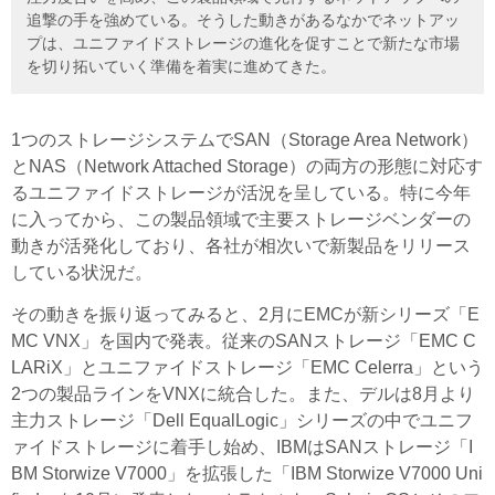
追撃の手を強めている。そうした動きがあるなかでネットアッ
プは、ユニファイドストレージの進化を促すことで新たな市場
を切り拓いていく準備を着実に進めてきた。
1つのストレージシステムでSAN（Storage Area Network）
とNAS（Network Attached Storage）の両方の形態に対応す
るユニファイドストレージが活況を呈している。特に今年
に入ってから、この製品領域で主要ストレージベンダーの
動きが活発化しており、各社が相次いで新製品をリリース
している状況だ。
その動きを振り返ってみると、2月にEMCが新シリーズ「E
MC VNX」を国内で発表。従来のSANストレージ「EMC C
LARiX」とユニファイドストレージ「EMC Celerra」という
2つの製品ラインをVNXに統合した。また、デルは8月より
主力ストレージ「Dell EqualLogic」シリーズの中でユニフ
ァイドストレージに着手し始め、IBMはSANストレージ「I
BM Storwize V7000」を拡張した「IBM Storwize V7000 Uni