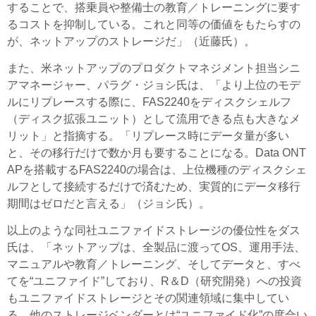
することで、搭乗員や整備士の教育／トレーニングに要す
るコストを抑制している。これと同等の価値をもたらすの
が、ネットアップのストレージだ」（近藤氏）。
また、米ネットアップのプロダクトマネジメント担当シニ
アマネージャー、パラグ・ジョシ氏は、「より上位のモデ
ルにリプレースする際に、FAS2240をディスクシェルフ
（ディスク拡張ユニット）として流用できる点も大きなメ
リット」と指摘する。「リプレース時にデータ量が多い
と、その移行だけで数か月も要することになる。Data ONT
APを搭載するFAS2240の場合は、上位機種のディスクシェ
ルフとして接続するだけで済むため、実質的にデータ移行
期間はゼロだと言える」（ジョシ氏）。
以上のような同社ユニファイドストレージの優位性をダス
氏は、「ネットアップは、全製品に渡ってOS、運用手法、
マニュアルや教育／トレーニング、そしてデータと、すべ
てを“ユニファイド”しており、R＆D（研究開発）への投資
もユニファイドストレージとその関連領域に集中してい
る。他のストレージベンダーとは“ユニファイド化”の度合い