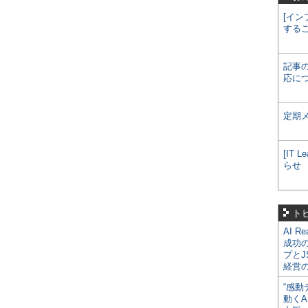
[イン
する
記事
応に
定期
[IT
らせ
ト
AI R
成功
プとJ
経営
“感動
動くA