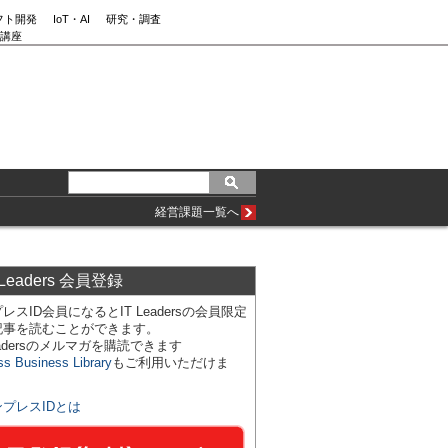
フト開発
IoT・AI
研究・調査
講座
経営課題一覧へ
 Leaders 会員登録
レスID会員になるとIT Leadersの会員限定
記事を読むことができます。
Leadersのメルマガを購読できます
ss Business Library
もご利用いただけま
ンプレスIDとは