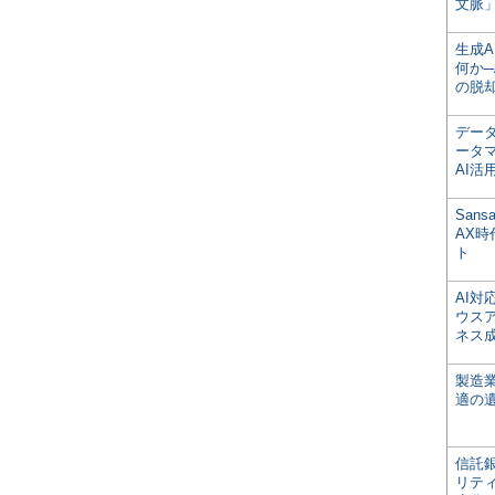
文脈」
生成
何か─
の脱
デー
ータ
AI活
San
AX
ト
AI
ウス
ネス
製造
適の
信託銀
リテ