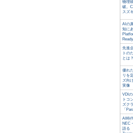
物理
破。C
スズ
AI
知にある
Plat
Read
先進
トの
とは
優れ
リを
ズ向
実像
VDI
トコ
ズク
「Par
AI時
NEC・
語る