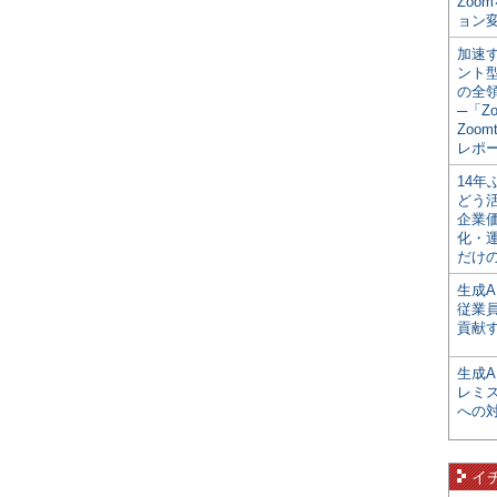
Zoo
ョン変
加速す
ント
の全
─「Z
Zoomt
レポ
14
どう
企業
化・
だけの
生成A
従業
貢献す
生成
レミ
への
イ