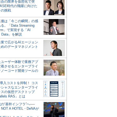
統合の限界を仮想化で突
ASE時代の飛躍に向けた
キの挑戦
の真価は「今この瞬間」の感
。「Data Streaming
form」で実現する「AI
y Data」を解説
企業で広がるAIエージェン
ためのデータマネジメント
？
たユーザー体験で業務アプ
定着させるエンタープライ
けノーコード開発ツールの
の導入コストを抑制！ コス
ンシャスなエンタープライ
ラスの仮想デスクトップ
allels RAS」とは
代の“基幹インフラ”へ──
NOT A HOTEL・DeNAが