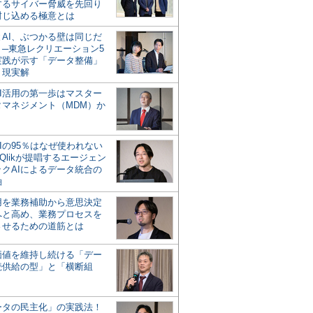
するサイバー脅威を先回り
封じ込める極意とは
とAI、ぶつかる壁は同じだ
」─東急レクリエーション5
実践が示す「データ整備」
う現実解
AI活用の第一歩はマスター
タマネジメント（MDM）か
Iの95％はなぜ使われない
Qlikが提唱するエージェン
ックAIによるデータ統合の
軸
活用を業務補助から意思決定
へと高め、業務プロセスを
させるための道筋とは
の価値を維持し続ける「デー
続供給の型」と「横断組
ータの民主化」の実践法！