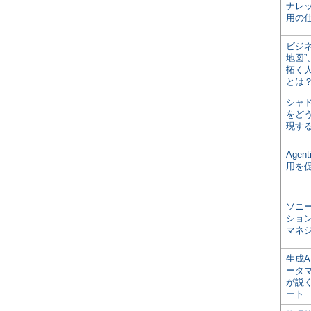
ナレ
用の仕
ビジ
地図
拓く
とは
シャ
をどう
現す
Age
用を
ソニ
ショ
マネ
生成
ータ
が説く
ート