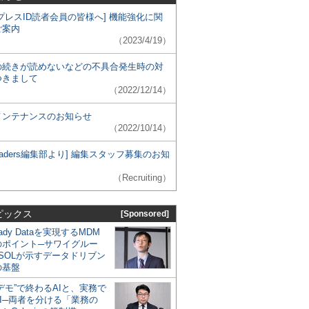
プレスID読者会員の皆様へ] 機能強化に関
ご案内
（2023/4/19）
の続きが読めないなどの不具合発生時の対
つきまして
（2022/12/14）
メンテナンスのお知らせ
（2022/10/14）
 Leaders編集部より] 編集スタッフ募集のお知
（Recruiting）
ピックス
[Sponsored]
eady Dataを実現するMDM
のポイント─サワイグルー
SOLが示すデータドリブン
の基盤
デモ”で終わるAIと、実務で
I─両者を分ける「業務の