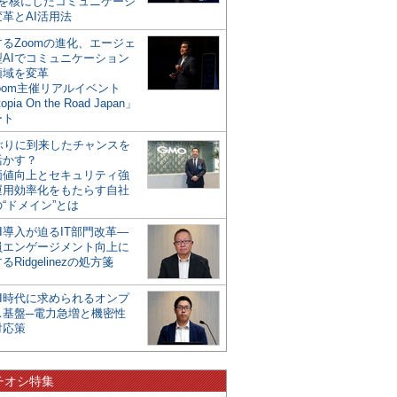
mを核にしたコミュニケーシ
革とAI活用法
るZoomの進化、エージェ
型AIでコミュニケーション
領域を変革
oom主催リアルイベント
opia On the Road Japan」
ート
年ぶりに到来したチャンスを
活かす？
価値向上とセキュリティ強
運用効率化をもたらす自社
“ドメイン”とは
I導入が迫るIT部門改革―
員エンゲージメント向上に
るRidgelinezの処方箋
AI時代に求められるオンプ
ス基盤─電力急増と機密性
対応策
チオシ特集