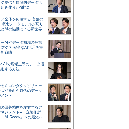
ッジ提供と自律的データ活
組み作りが“鍵”に
ネス全体を俯瞰する“言葉の
”、概念データモデルが切り
人とAIの協働による新世界
？
ドーAIやデータ漏洩の危機
防ぐ？ 安全なAI活用を実
る新戦略
ntic AIで現場主導のデータ活
促進する方法
ーセミコンダクタソリュー
ンズが挑むAI時代のデータ
ジメント
AIの回答精度を左右するデ
マネジメント─日立製作所
「AI Ready」への最短ル