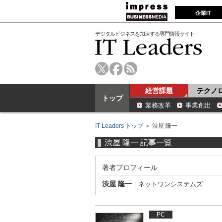
企業IT
デジタルビジネスを加速する専門情報サイト
経営課題
テクノ
トップ
業務改革
事業創出
IT Leaders トップ
＞ 渋屋 隆一
渋屋 隆一 記事一覧
著者プロフィール
渋屋 隆一
｜
ネットワンシステムズ
PC