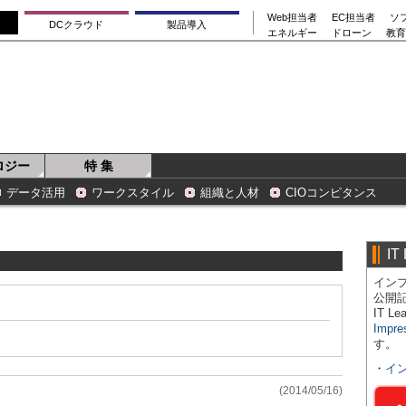
Web担当者
EC担当者
ソ
DCクラウド
製品導入
エネルギー
ドローン
教育
ロジー
特 集
データ活用
ワークスタイル
組織と人材
CIOコンピタンス
IT
インプ
公開
IT 
Impre
す。
・
イ
(2014/05/16)