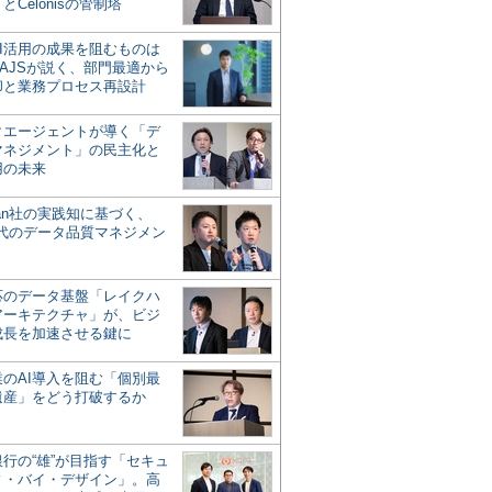
とCelonisの管制塔
AI活用の成果を阻むものは
AJSが説く、部門最適から
却と業務プロセス再設計
タエージェントが導く「デ
マネジメント」の民主化と
用の未来
san社の実践知に基づく、
時代のデータ品質マネジメン
対応のデータ基盤「レイクハ
アーキテクチャ」が、ビジ
成長を加速させる鍵に
業のAI導入を阻む「個別最
遺産」をどう打破するか
行の“雄”が目指す「セキュ
ィ・バイ・デザイン」。高